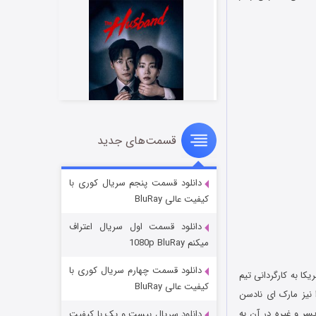
قسمت‌های جدید
شوهر
8 (زیرنویس)
قسمت
منتشر شد
دانلود قسمت پنجم سریال کوری با
کیفیت عالی BluRay
دانلود قسمت اول سریال اعتراف
میکنم 1080p BluRay
دانلود قسمت چهارم سریال کوری با
۲ کشور آمریکا به کارگردانی تیم
کیفیت عالی BluRay
 نویسندگی این فیلم را نیز مارک ای نادسن
سر و غیره در آن به
دانلود سریال بیست و یک با کیفیت