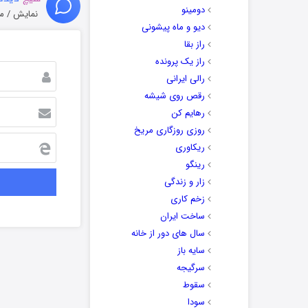
دومینو
نمایش / م
دیو و ماه پیشونی
راز بقا
راز یک پرونده
رالی ایرانی
رقص روی شیشه
رهایم کن
روزی روزگاری مریخ
ریکاوری
رینگو
زار و زندگی
زخم کاری
ساخت ایران
سال های دور از خانه
سایه باز
سرگیجه
سقوط
سودا