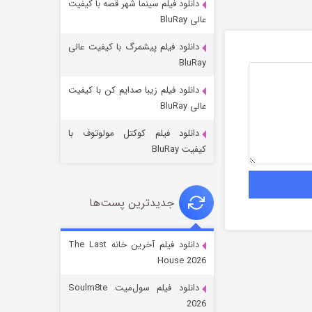
دانلود فیلم سینما شهر قصه با کیفیت
عالی BluRay
دانلود فیلم پیشمرگ با کیفیت عالی
BluRay
دانلود فیلم زیبا صدایم کن با کیفیت
خاندان اژدها فصل ۳
عالی BluRay
6 (زیرنویس)
قسمت
منتشر شد
دانلود فیلم کوکتل مولوتوف با
کیفیت BluRay
جدیدترین پست‌ها
دانلود فیلم آخرین خانه The Last
House 2026
جادوگری در مغولستان
دانلود فیلم سول‌میت Soulm8te
14 (زیرنویس)
قسمت
منتشر شد
2026