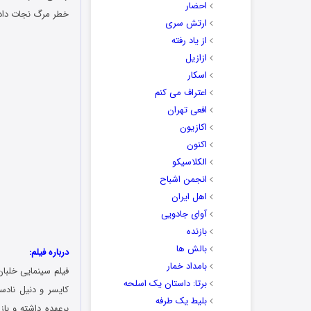
احضار
خطر مرگ نجات داد
ارتش سری
از یاد رفته
ازازیل
اسکار
اعتراف می کنم
افعی تهران
اکازیون
اکنون
الکلاسیکو
انجمن اشباح
اهل ایران
آوای جادویی
بازنده
بالش ها
درباره فیلم:
بامداد خمار
فیلم سینمایی خلبان
برتا: داستان یک اسلحه
بلیط یک‌‌ طرفه
برعهده داشته و با