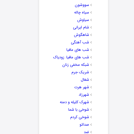
سووشون
سیاه چاله
سیاوش
شام ایرانی
شاهگوش
شب آهنگی
شب های مافیا
شب های مافیا: زودیاک
شبکه مخفی زنان
شریک جرم
شغال
شهر هرت
شهرزاد
شهرک کلیله و دمنه
شوخی با شما
شوخی کردم
صداتو
ضد