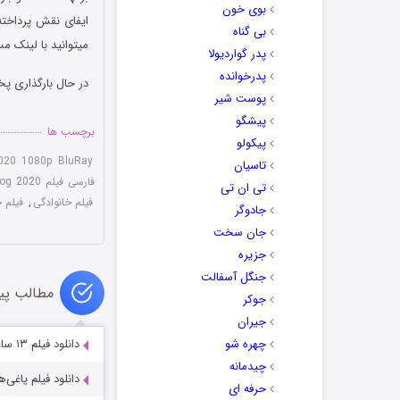
بوی خون
بی گناه
میتوانید با لینک 
پدر گواردیولا
پدرخوانده
در حال بارگذاری پخ
پوست شیر
پیشگو
برچسب ها
پیکولو
020 1080p BluRay
تاسیان
فارسی فیلم Skydog 2020
تی ان تی
فیلم خانوادگی
,
فیلم خلبان 20
جادوگر
جان سخت
جزیره
جنگل آسفالت
مطالب پی
جوکر
جیران
چهره شو
دانلود فیلم ۱۳ ساعت Download 13 Hours 2016
چیدمانه
دانلود فیلم یاغی‌ها egades 2022
حرفه ای