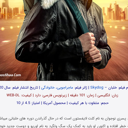
م فیلم: خلبان –
Skydog
| ژانر فیلم:
ماجراجویی
،
خانوادگی
| تاریخ انتشار فیلم: سال 2020
زبان: انگلیسی | زمان: 101 دقیقه | زیرنویس فارسی: دارد | کیفیت: WEB-DL
حجم: متفاوت با هر کیفیت | محصول آمریکا | امتیاز: 4.5 از 10
د پسری نوجوان به نام کلت لایفستون است که در حال گذراندن دوره های خلبانی میباش
 خطر افتاده و اکنون او باید به کمک یک سگ ولگرد به نام اوریو و دوست جدید خود