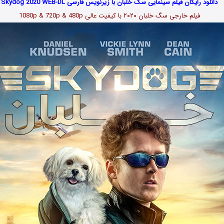
دانلود رایگان فیلم سینمایی سگ خلبان با زیرنویس فارسی Skydog 2020 WEB-DL
فیلم خارجی سگ خلبان ۲۰۲۰ با کیفیت عالی 1080p & 720p & 480p