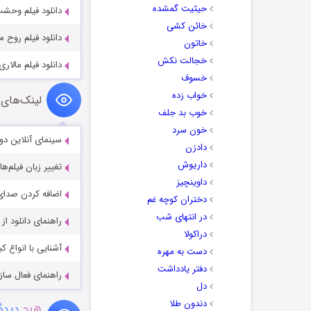
حیثیت گمشده
دانلود فیلم وحشت در آمیتی ویل
خائن کشی
دانلود فیلم روح محبوبم 24
خاتون
خجالت نکش
دانلود فیلم مالاری llari 2023
خسوف
خواب زده
لینک‌های 
خوب بد جلف
خون سرد
سینمای آنلاین دو
دادزن
داریوش
تغییر زبان فیلم‌ها
داوینچیز
اضافه کردن صدای 
دختران کوچه غم
در انتهای شب
راهنمای دانلود ا
دراکولا
آشنایی با انواع ک
دست به مهره
دفتر یادداشت
راهنمای فعال سازی کیفیت R
دل
دندون طلا
هیچ
دیدگا