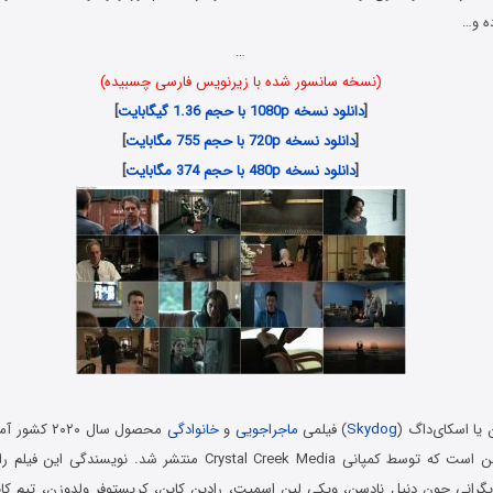
ه و…
…
(نسخه سانسور شده با زیرنویس فارسی چسبیده)
[
دانلود نسخه 1080p با حجم 1.36 گیگابایت
]
[
دانلود نسخه 720p با حجم 755 مگابایت
]
[
دانلود نسخه 480p با حجم 374 مگابایت
]
 یا اسکای‌داگ (
Skydog
) فیلمی
ماجراجویی
و
خانوادگی
محصول سال ۰۲۰
کایسر و دنیل نادسن است که توسط کمپانی Crystal Creek Media منتشر شد.
زیگرانی چون دنیل نادسن، ویکی لین اسمیت، رادین کاین، کریستوفر ولدوزن، تیم کای