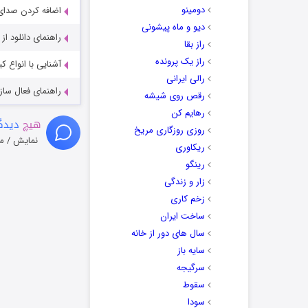
دومینو
اضافه کردن صدای 
دیو و ماه پیشونی
راهنمای دانلود ا
راز بقا
راز یک پرونده
آشنایی با انواع ک
رالی ایرانی
راهنمای فعال سازی کیفیت R
رقص روی شیشه
رهایم کن
هیچ
دیدگا
روزی روزگاری مریخ
نمایش / م
ریکاوری
رینگو
زار و زندگی
زخم کاری
ساخت ایران
سال های دور از خانه
سایه باز
سرگیجه
سقوط
سودا