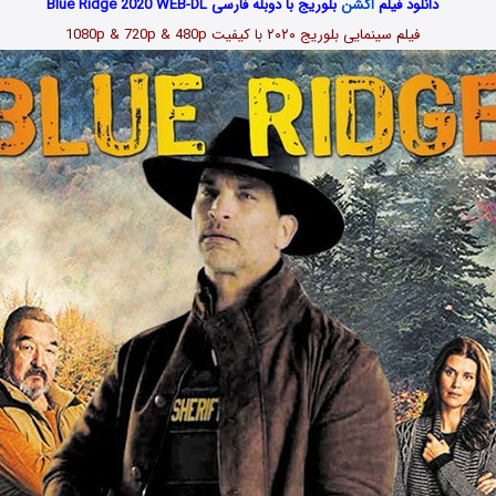
دانلود فیلم
اکشن
بلوریج با دوبله فارسی Blue Ridge 2020 WEB-DL
فیلم سینمایی بلوریج
۲۰۲۰
با کیفیت 1080p & 720p & 480p