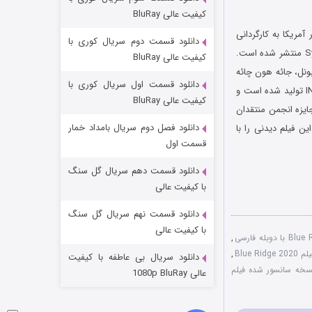
مردگان متحرک: شهر مرده ۳
کیفیت عالی BluRay
۲ (زیرنویس)
قسمت
منتشر شد
ال ۲۰۲۰ کشور آمریکا به کارگردانی
دانلود قسمت دوم سریال کوری با
برنت کریستی و نویسندگی کالب جی. براون و شی سایزمور است که توسط کمپانی Sydney Productions منتشر شده است.
کیفیت عالی BluRay
بونل، جائه هون چائه
دانلود قسمت اول سریال کوری با
و کانر چرچ در فیلم بلوریج به ایفای نقش پرداخته ‌اند. فیلم بلوریج توسط شرکت اینسپ فیلم INSP Films تولید شده است و
کیفیت عالی BluRay
جایزه انجمن منتقدان
دانلود فصل دوم سریال بامداد خمار
ن فیلم دیدنی را با
قسمت اول
دانلود قسمت دهم سریال گل سنگ
شکست استوارت در نجات جهان
با کیفیت عالی
۷ (زیرنویس)
قسمت
منتشر شد
دانلود قسمت نهم سریال گل سنگ
با کیفیت عالی
,
Blue R
,
دانلود سریال بی عاطفه با کیفیت
سخه سانسور شده فیلم
عالی 1080p BluRay