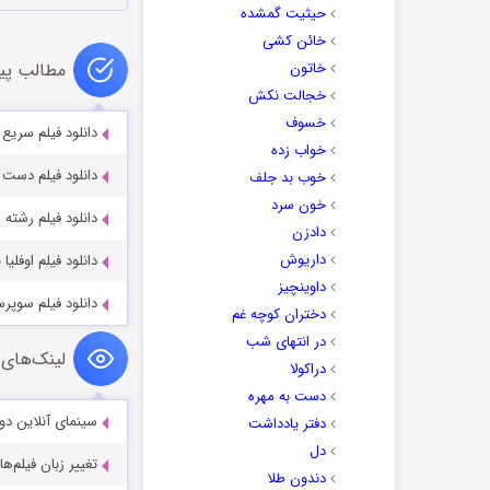
حیثیت گمشده
خائن کشی
خاتون
مطالب پی
خجالت نکش
خسوف
دانلود فیلم سریع تر er 2010
خواب زده
دانلود فیلم دست نیافتنی‌ ها 11
خوب بد جلف
خون سرد
دانلود فیلم رشته محبت ta 2003
دادزن
داریوش
دانلود فیلم اوفلیا با دوب
داوینچیز
دانلود فیلم سوپرسل cell 2023
دختران کوچه غم
در انتهای شب
لینک‌های 
دراکولا
دست به مهره
سینمای آنلاین دو
دفتر یادداشت
دل
تغییر زبان فیلم‌ها
دندون طلا