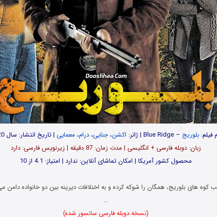
م فیلم:
بلوریج
– Blue Ridge | ژانر:
اکشن
،
جنایی
،
درام
،
معمایی
| تاریخ انتشار: سال 2020
زبان: دوبله فارسی + انگلیسی | مدت زمان: 87 دقیقه | زیرنویس فارسی: دارد
محصول کشور آمریکا | امکان تماشای آنلاین: ندارد | امتیاز: 4.1 از 10
 کوه های بلوریج، همگان را شوکه کرده و به اختلافات دیرینه بین دو خانواده دامن می
…
(نسخه دوبله فارسی سانسور شده)