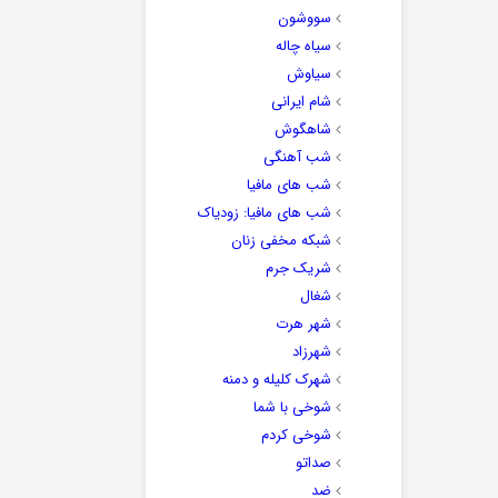
سووشون
سیاه چاله
سیاوش
شام ایرانی
شاهگوش
شب آهنگی
شب های مافیا
شب های مافیا: زودیاک
شبکه مخفی زنان
شریک جرم
شغال
شهر هرت
شهرزاد
شهرک کلیله و دمنه
شوخی با شما
شوخی کردم
صداتو
ضد