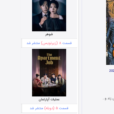
شوهر
۸ (زیرنویس)
قسمت
منتشر شد
 زند و…
عملیات آپارتمان
۵ (دوبله)
قسمت
منتشر شد