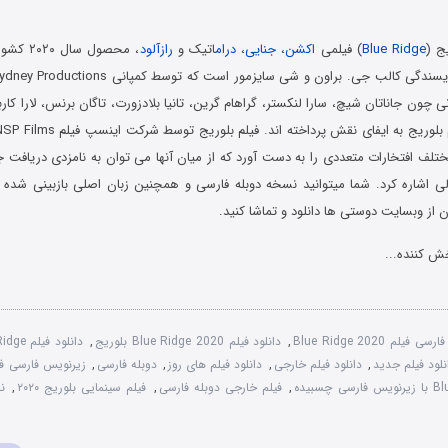
ج (
Blue Ridge
) فیلمی
اکشن
،
جنایی
،
درام
اتیک و
رازآلود
، محصول س
نی چون جاناتان شیچ، سارا لنکستر، گراهام گرین، تانیا بلادزورت، تاگان برنس، لارا کار
ختلف افتخارات متعددی را به دست آورد که از میان آنها می ‌توان به نامزدی دریافت 
لی اشاره کرد. شما میتوانید نسخه دوبله فارسی و همچنین زبان اصلی بازبینی شده ای
 از وبسایت دوستی ها دانلود و تماشا کنید.
ش کننده...
یلم Blue Ridge 2020
,
دانلود فیلم Blue Ridge 2020 بلوریج
,
دانلود فیلم Blue Ridge با دوبله فارسی
نلود فیلم جدید
,
دانلود فیلم خارجی
,
دانلود فیلم های روز
,
دوبله فارسی
,
زیرنویس فارسی فیلم idge 2020
,
فیلم خارجی دوبله فارسی
,
فیلم سینمایی بلوریج ۲۰۲۰
,
ن