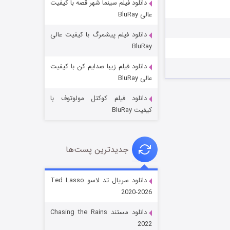
دانلود فیلم سینما شهر قصه با کیفیت
عالی BluRay
دانلود فیلم پیشمرگ با کیفیت عالی
BluRay
دانلود فیلم زیبا صدایم کن با کیفیت
جادوگری در مغولستان
عالی BluRay
۱۴ (زیرنویس)
قسمت
منتشر شد
دانلود فیلم کوکتل مولوتوف با
کیفیت BluRay
جدیدترین پست‌ها
دانلود سریال تد لاسو Ted Lasso
2020-2026
باب اسفنجی فصل ۱۷
دانلود مستند Chasing the Rains
۶ (زیرنویس)
قسمت
منتشر شد
2022