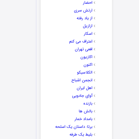
احضار
ارتش سری
از یاد رفته
ازازیل
اسکار
اعتراف می کنم
افعی تهران
اکازیون
اکنون
الکلاسیکو
انجمن اشباح
اهل ایران
آوای جادویی
بازنده
بالش ها
بامداد خمار
برتا: داستان یک اسلحه
بلیط یک‌‌ طرفه