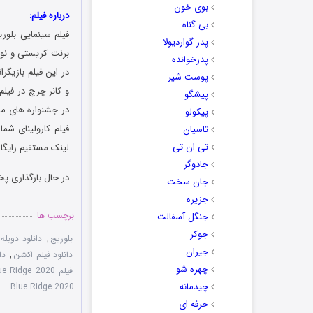
بوی خون
درباره فیلم:
بی گناه
فیلم سینمایی بلوری
پدر گواردیولا
پدرخوانده
در این فیلم بازیگرا
پوست شیر
پیشگو
در جشنواره‌ ‌های م
پیکولو
فیلم کارولینای شما
تاسیان
تی ان تی
لینک مستقیم رایگان
جادوگر
در حال بارگذاری پخ
جان سخت
جزیره
برچسب ها
جنگل آسفالت
جوکر
بلوریج
,
دانلود دوبله فارسی ف
جیران
دانلود فیلم اکشن
,
دا
چهره شو
فیلم Blue Ridge 2020 با زیرنویس فارسی چسبیده
چیدمانه
Blue Ridge 2020
حرفه ای