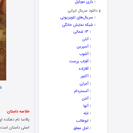
بازی موبایل
دانلود سریال ایرانی
سریال‌های تلویزیونی
شبکه نمایش خانگی
۱۳ شمالی
آبان
آسپرین
آشوب
آفتاب پرست
آقازاده
آکتور
آمرلی
نام
آمستردام
آنتن
آنها
خلاصه داستان:
ابله
ابوطالب
اصلی داستان است. اینکه چگونه Mohan Rao و برادر بزرگترش با 
اجل معلق