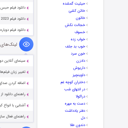
حیثیت گمشده
دانلود فیلم حبس شده 2025
خائن کشی
خاتون
دانلود فیلم Five Nights at Freddy’s 2023
خجالت نکش
دانلود فیلم دوباره obara 2004
خسوف
خواب زده
لینک‌های 
خوب بد جلف
خون سرد
دادزن
سینمای آنلاین دو
داریوش
تغییر زبان فیلم‌ها
داوینچیز
دختران کوچه غم
اضافه کردن صدای 
در انتهای شب
راهنمای دانلود ا
دراکولا
دست به مهره
آشنایی با انواع ک
دفتر یادداشت
راهنمای فعال سازی کیفیت R
دل
دندون طلا