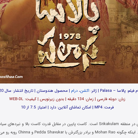
 فیلم: پالاسا – Palasa | ژانر:
اکشن
،
درام
| محصول هندوستان | تاریخ انتشار: سال 2020
زبان: دوبله فارسی | زمان: 134 دقیقه | بدون زیرنویس | کیفیت: WEB-DL
فرمت: MP4 | امکان تماشای آنلاین: دارد | امتیاز: 7.5 از 10
پالاسا نام دهکده ای در منطقه Srikakulam است. کاست پایین در مقابل قدرت کاست بالا و نب
Pedda Shavukar و Chinna روبه رو می شوند و …