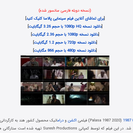
نسخه اصلی فیلم Palasa 1978 2020
(نسخه دوبله فارسی سانسور شده)
[
برای تماشای آنلاین فیلم سینمایی پالاسا کلیک کنید
]
[
دانلود نسخه 1080p HQ با حجم 3.26 گیگابایت
]
[
دانلود نسخه 1080p با حجم 2.36 گیگابایت
]
[
دانلود نسخه 720p با حجم 1.2 گیگابایت
]
[
دانلود نسخه 480p با حجم 866 مگابایت
]
19
(Palasa 1987 2020) فیلمی
اکشن
و
درام
اتیک محصول کشور هند به کارگردانی ک
در سال ۲۰۲۰ اکران شد. در این فیلم که توسط کمپانی h Productions