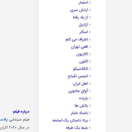
احضار
ارتش سری
از یاد رفته
ازازیل
اسکار
اعتراف می کنم
افعی تهران
اکازیون
اکنون
الکلاسیکو
انجمن اشباح
اهل ایران
آوای جادویی
بازنده
بالش ها
درباره فیلم:
بامداد خمار
فیلم سینمایی
پالاسا 87
برتا: داستان یک اسلحه
بلیط یک‌‌ طرفه