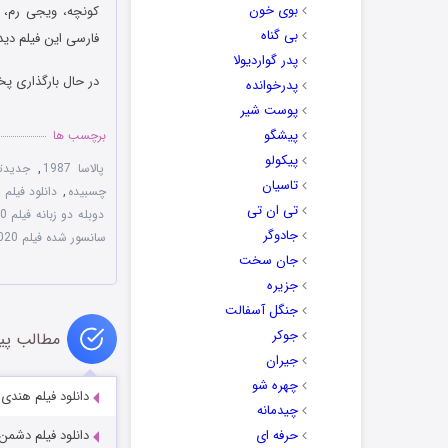
بوی خون
کونچه، ویجی رم، ت
بی گناه
فارسی این فیلم دیدن
پدر گواردیولا
در حال بارگذاری پخ
پدرخوانده
پوست شیر
پیشگو
برچسب ها
پیکولو
پالاسا 1987
,
جدیدتر
تاسیان
چسبیده
,
دانلود فیلم Palasa 1978 دوبله فارسی
تی ان تی
دوبله دو زبانه فیلم Palasa 1978 2020
جادوگر
سانسور شده فیلم Palasa 1978 2020
جان سخت
جزیره
جنگل آسفالت
جوکر
مطالب پی
جیران
چهره شو
دانلود فیلم هندی کرک 
چیدمانه
حرفه ای
دانلود فیلم دشمن nemy 2013