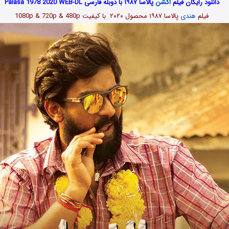
دانلود رایگان فیلم
اکشن
پالاسا ۱۹۸۷ با دوبله فارسی Palasa 1978 2020 WEB-DL
فیلم
هندی
پالاسا ۱۹۸۷
محصول ۲۰۲۰ با کیفیت 1080p & 720p & 480p