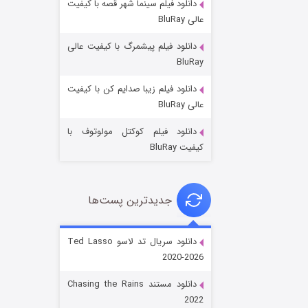
دانلود فیلم سینما شهر قصه با کیفیت
عالی BluRay
دانلود فیلم پیشمرگ با کیفیت عالی
BluRay
دانلود فیلم زیبا صدایم کن با کیفیت
جادوگری در مغولستان
عالی BluRay
۱۴ (زیرنویس)
قسمت
منتشر شد
دانلود فیلم کوکتل مولوتوف با
کیفیت BluRay
جدیدترین پست‌ها
دانلود سریال تد لاسو Ted Lasso
2020-2026
باب اسفنجی فصل ۱۷
دانلود مستند Chasing the Rains
۶ (زیرنویس)
قسمت
منتشر شد
2022