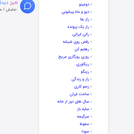
هیچ
دیدگا
دومینو
نمایش / م
دیو و ماه پیشونی
راز بقا
راز یک پرونده
رالی ایرانی
رقص روی شیشه
رهایم کن
روزی روزگاری مریخ
ریکاوری
رینگو
زار و زندگی
زخم کاری
ساخت ایران
سال های دور از خانه
سایه باز
سرگیجه
سقوط
سودا