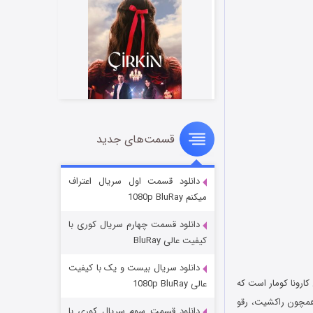
قسمت‌های جدید
سریال زشت
۲ (زیرنویس)
قسمت
منتشر شد
دانلود قسمت اول سریال اعتراف
میکنم 1080p BluRay
دانلود قسمت چهارم سریال کوری با
کیفیت عالی BluRay
دانلود سریال بیست و یک با کیفیت
ارونا کومار است که
عالی 1080p BluRay
Sures تهیه شده است ستارگانی همچون راکشیت، رقو
دانلود قسمت سوم سریال کوری با