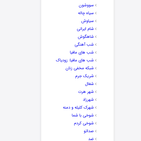
سووشون
سیاه چاله
سیاوش
شام ایرانی
شاهگوش
شب آهنگی
شب های مافیا
شب های مافیا: زودیاک
شبکه مخفی زنان
شریک جرم
شغال
شهر هرت
شهرزاد
شهرک کلیله و دمنه
شوخی با شما
شوخی کردم
صداتو
ضد