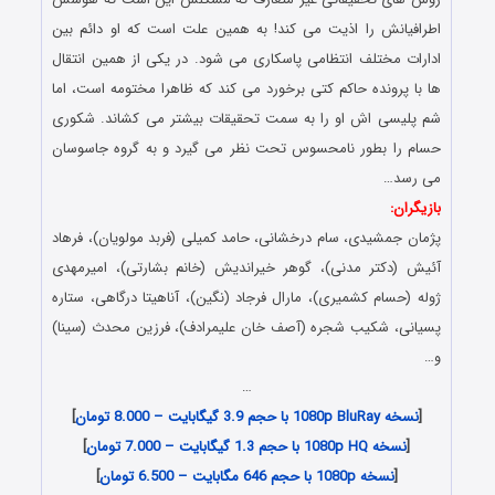
اطرافیانش را اذیت می کند! به همین علت است که او دائم بین
ادارات مختلف انتظامی پاسکاری می شود. در یکی از همین انتقال
ها با پرونده حاکم کتی برخورد می کند که ظاهرا مختومه است، اما
شم پلیسی اش او را به سمت تحقیقات بیشتر می کشاند. شکوری
حسام را بطور نامحسوس تحت نظر می گیرد و به گروه جاسوسان
می رسد…
بازیگران:
پژمان جمشیدی، سام درخشانی، حامد کمیلی (فربد مولویان)، فرهاد
آئیش (دکتر مدنی)، گوهر خیراندیش (خانم بشارتی)، امیرمهدی
ژوله (حسام کشمیری)، مارال فرجاد (نگین)، آناهیتا درگاهی، ستاره
پسیانی، شکیب شجره (آصف خان علیمرادف)، فرزین محدث (سینا)
و…
…
[
نسخه 1080p BluRay با حجم 3.9 گیگابایت – 8.000 تومان
]
[
نسخه 1080p HQ با حجم 1.3 گیگابایت – 7.000 تومان
]
[
نسخه 1080p با حجم 646 مگابایت – 6.500 تومان
]