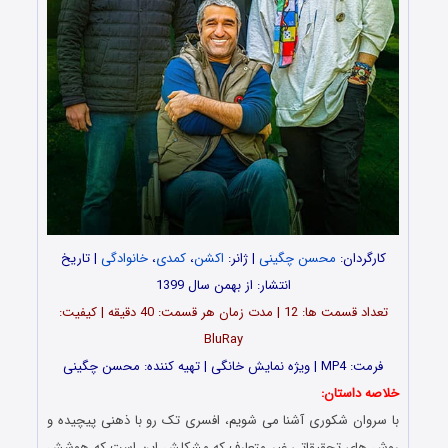
کارگردان:
محسن چگینی
| ژانر:
اکشن
،
کمدی
،
خانوادگی
| تاریخ
انتشار: از بهمن سال 1399
تعداد قسمت ها: 12 | مدت زمان هر قسمت: 40 دقیقه | کیفیت:
BluRay
فرمت: MP4 | ویژه نمایش خانگی | تهیه کننده: محسن چگینی
خلاصه داستان:
با سروان شکوری آشنا می شویم، افسری تک رو با ذهنی پیچیده و
روش های تحقیقاتی غیر متعارف که مشکلش این است که هوشش