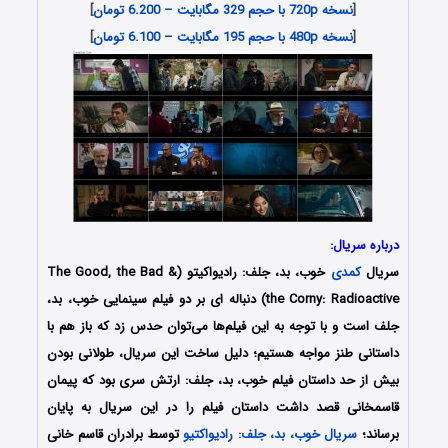
[
نسخه 720p با حجم 329 مگابایت – 6.200 تومان
]
[
نسخه 480p با حجم 195 مگابایت – 6.100 تومان
]
درباره سریال:
سریال
کمدی
خوب، بد، جلف: رادیواکیتو (The Good, the Bad &
the Corny: Radioactive) دنباله ای بر دو فیلم سینمایی خوب، بد،
جلف است و با توجه به این فیلم‌ها می‌توان حدس زد که باز هم با
داستانی طنز مواجه هستیم؛ دلیل ساخت این سریال، طولانی بودن
بیش از حد داستان فیلم خوب، بد، جلف: ارتش سری بود که پیمان
قاسمخانی قصد داشت داستان فیلم را در این سریال به پایان
برساند؛
سریال خوب، بد، جلف: رادیواکتیو
توسط برادران قاسم خانی