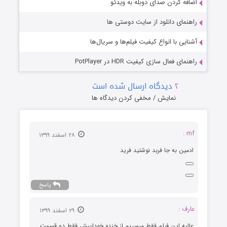
اضافه کردن صدای دوبله به ویدئو
راهنمای دانلود از سایت دوستی ها
آشنایی با انواع کیفیت فیلم‌ها و سریال‌ها
راهنمای فعال سازی کیفیت HDR در PotPlayer
۲
دیدگاه ارسال شده است
نمایش / مخفی کردن دیدگاه ها
mf :
۲۸ اسفند ۱۳۹۹
ادمین به جا فربد نوشتید فرید
پاسخ
عارف :
۲۹ اسفند ۱۳۹۹
عالیه این فیلم فقط میمیریم از خنده خوداییش فقط دو قسمت