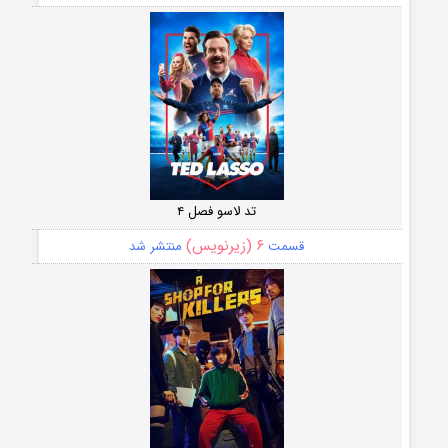
تد لاسو فصل ۴
۶ (زیرنویس)
قسمت
منتشر شد