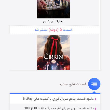
عملیات آپارتمان
۵ (دوبله)
قسمت
منتشر شد
قسمت‌های جدید
سریال زشت
۲ (زیرنویس)
قسمت
منتشر شد
دانلود قسمت پنجم سریال کوری با کیفیت عالی BluRay
دانلود قسمت اول سریال اعتراف میکنم 1080p BluRay