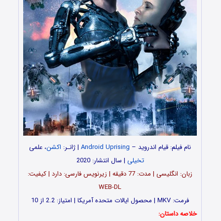
نام فیلم: قیام اندروید –
Android Uprising
| ژانـر:
اکشن
، علمی
تخیلی
| سال انتشار: 2020
زبان: انگلیسی | مدت: 77 دقیقه | زیرنویس فارسی: دارد | کیفیت:
WEB-DL
فرمت: MKV | محصول ایالات متحده آمریکا | امتیاز: 2.2 از 10
خلاصه داستان: