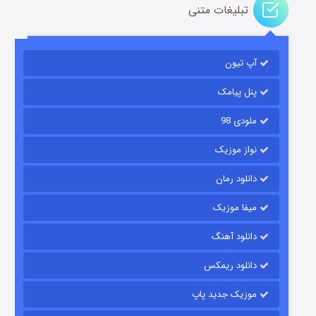
تبلیغات متنی
آپ تیون
باب اسفنجی فصل ۱۷
۶ (زیرنویس)
قسمت
منتشر شد
پنل پیامک
ملودی 98
نواز موزیک
دانلود رمان
میفا موزیک
دانلود آهنگ
رویایی برای تو
دانلود ریمکس
۱۵ (دوبله)
قسمت
منتشر شد
موزیک جدید پاپ