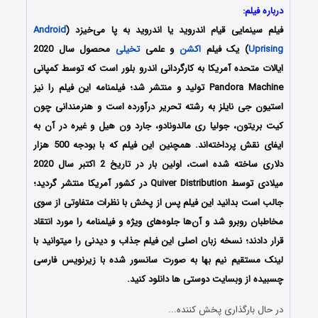
درباره فیلم:
فیلم سینمایی قیام اندروید یا اندروید به پا می‌خیزد (
Android
Uprising
) یک فیلم
اکشن
و علمی
تخیلی
محصول سال 2020
ایالات متحده آمریکا به کارگردانی اندرو بلور است که توسط کمپانی
Pandora Machine تولید و منتشر شد؛ فیلمنامه این فیلم را نیز
استیون جی نایلز به رشته تحریر درآورده است و هنرمندانی چون
کیت بریتون، جولیا ری مالدونادو، جارد ون هیل و غیره در آن به
ایفای نقش پرداخته‌اند. همچنین این فیلم که با بودجه 500 هزار
دلاری ساخته شده است، اولین بار در تاریخ 2 اکتبر سال 2020
میلادی توسط Quiver Distribution در کشور آمریکا منتشر گردید؛
جالب است بدانید این فیلم پس از پخش با نظرات متفاوتی از سوی
مخاطبان روبرو شد و آن‌ها جلوه‌های ویژه و فیلمنامه را مورد انتقاد
قرار دادند؛ نسخه زبان اصلی این فیلم جذاب و دیدنی را میتوانید با
لینک مستقیم نیم بها به صورت سانسور شده با زیرنویس فارسی
چسبیده از وبسایت دوستی ها دانلود کنید.
در حال بارگذاری پخش کننده...