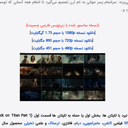
ی‌برند؛ سرانجام پسر جوانی به نام ارن تصمیم می‌گیرد تا انتقام همه کسانی که توسط
د و…
(نسخه سانسور شده با زیرنویس فارسی چسبیده)
[
دانلود نسخه 1080p با حجم 1.73 گیگابایت
]
[
دانلود نسخه 720p با حجم 893 مگابایت
]
[
دانلود نسخه 480p با حجم 451 مگابایت
]
تایتان ها: بخش اول یا حمله به تایتان ها قسمت اول (Attack on Titan Part 1) با عنوان اصلی
Sh
فیلمی
اکشن
،
ماجراجویی
،
درام
، فانتزی،
ترسناک
و علمی
تخیلی