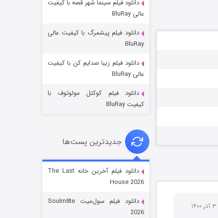
دانلود فیلم سینما شهر قصه با کیفیت
عالی BluRay
دانلود فیلم پیشمرگ با کیفیت عالی
BluRay
دانلود فیلم زیبا صدایم کن با کیفیت
خاندان اژدها فصل ۳
عالی BluRay
6 (زیرنویس)
قسمت
منتشر شد
دانلود فیلم کوکتل مولوتوف با
کیفیت BluRay
جدیدترین پست‌ها
دانلود فیلم آخرین خانه The Last
House 2026
جادوگری در مغولستان
دانلود فیلم سول‌میت Soulm8te
۳ آذر ۱۴۰۰
14 (زیرنویس)
قسمت
منتشر شد
2026