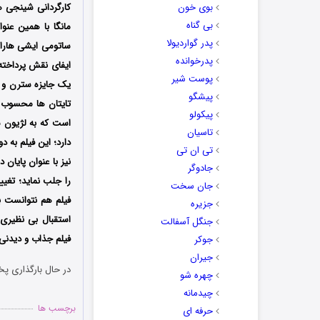
بوی خون
کارگردانی شینجی ه
بی گناه
مانگا با همین عنوا
پدر گواردیولا
ساتومی ایشی هارا، ن
پدرخوانده
ایفای نقش پرداخته 
پوست شیر
یک جایزه سترن و یک
پیشگو
تایتان ها محسوب م
پیکولو
است که به لژیون شن
تاسیان
تی ان تی
نیز با عنوان پایان دنیا در ۱۹ سپتامبر ۲۰۱۵ در ژاپن
جادوگر
را جلب نماید؛ تغ
جان سخت
فیلم هم نتوانست ب
جزیره
استقبال بی نظیری م
جنگل آسفالت
فیلم جذاب و دیدنی 
جوکر
جیران
در حال بارگذاری پخ
چهره شو
چیدمانه
برچسب ها
حرفه ای