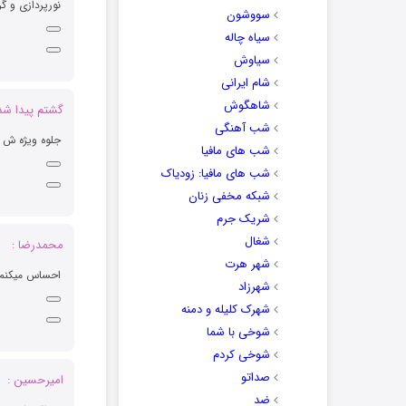
نورپردازی و گ
سووشون
سیاه چاله
سیاوش
شام ایرانی
شاهگوش
گشتم پیدا شد 
شب آهنگی
جلوه ویژه ش 
شب های مافیا
شب های مافیا: زودیاک
شبکه مخفی زنان
شریک جرم
شغال
محمدرضا :
شهر هرت
احساس میکنم ا
شهرزاد
شهرک کلیله و دمنه
شوخی با شما
شوخی کردم
صداتو
امیرحسین :
ضد