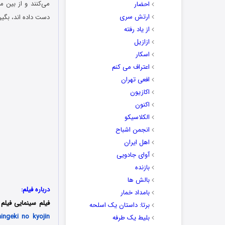
می‌کنند و از بین م
احضار
ارتش سری
دست داده اند، بگیر
از یاد رفته
ازازیل
اسکار
اعتراف می کنم
افعی تهران
اکازیون
اکنون
الکلاسیکو
انجمن اشباح
اهل ایران
آوای جادویی
بازنده
بالش ها
درباره فیلم:
بامداد خمار
فیلم سینمایی فیلم نبرد با 
برتا: داستان یک اسلحه
ingeki no kyojin
بلیط یک‌‌ طرفه