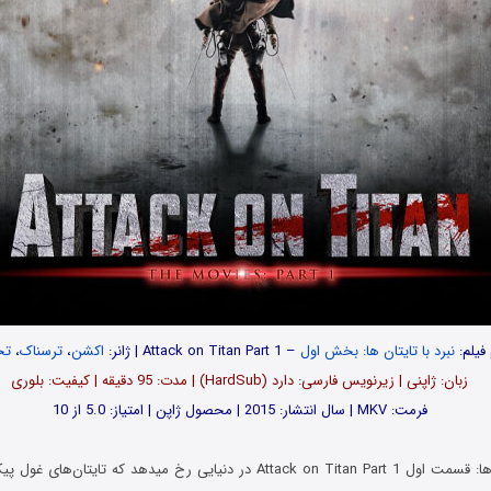
 فیلم:
نبرد با تایتان ها: بخش اول
– Attack on Titan Part 1 | ژانر:
اکشن
،
ترسناک
،
تخ
زبان: ژاپنی | زیرنویس فارسی: دارد (HardSub) | مدت: 95 دقیقه | کیفیت: بلوری
فرمت: MKV | سال انتشار: 2015 | محصول ژاپن | امتیاز: 5.0 از 10
فیلم نبرد با تایتان ها: قسمت اول Attack on Titan Part 1 در دنیایی رخ میدهد که تا