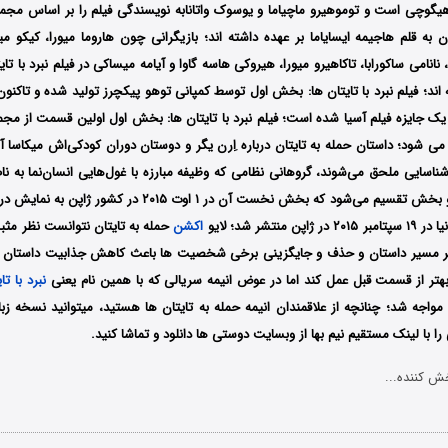
یگوچی است و توموهیرو ماچیاما و یوسوک واتانابه نویسندگی فیلم را بر اساس مجم
ن به قلم هاجیمه ایسایاما بر عهده داشته اند؛ بازیگرانی چون هاروما میورا، کیکو میزو
انامی ساکورابا، تاکاهیرو میورا، هیروکی هاسه‌ گاوا و آیامه میساکی در فیلم نبرد با ت
‌اند؛ فیلم نبرد با تایتان ها: بخش اول توسط کمپانی توهو پیکچرز تولید شده و تاکنون 
 جایزه فیلم آسیا شده است؛ فیلم نبرد با تایتان ها: بخش اول اولین قسمت از مجموع
ی شود؛ داستان حمله به تایتان درباره اِرن یگر و دوستان دوران کودکی‌اش میکاسا آ
اسایی ملحق می‌شوند، گروهانی نظامی که وظیفه مبارزه با غول‌هایی انسان‌نما به نام ت
دارد؛ این فیلم به دو بخش تقسیم می‌شود که بخش نخست آن در ۱ اوت 
 منتشر شد؛ لایو
اکشن
حمله به تایتان نتوانست نظر مثبت
ییر مسیر داستان و حذف و جایگزینی برخی شخصیت ها باعث کاهش جذابیت داستان
هتر از قسمت قبل عمل کند اما در عوض انیمه سریالی که با همین نام یعنی
نبرد با تا
واجه شد؛ چنانچه از علاقمندان انیمه حمله به تایتان ها هستید، میتوانید نسخه زبا
را با لینک مستقیم نیم بها از وبسایت دوستی ها دانلود و تماشا کنید.
ش کننده...