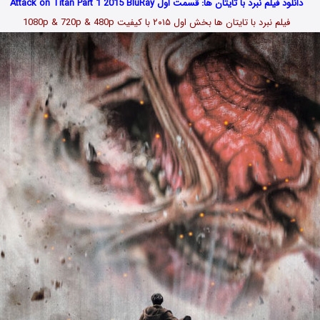
دانلود فیلم نبرد با تایتان ها: قسمت اول Attack on Titan Part 1 2015 BluRay
فیلم نبرد با تایتان ها بخش اول
۲۰۱۵
با کیفیت 1080p & 720p & 480p