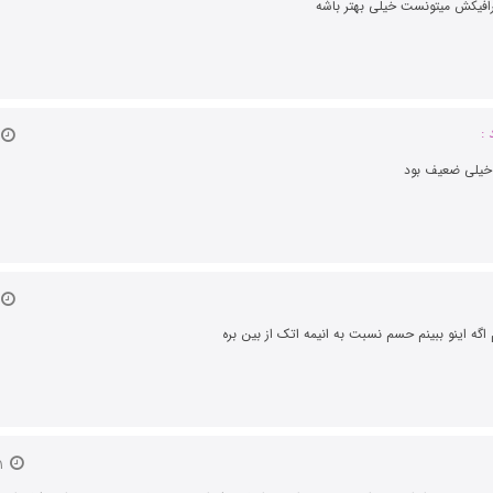
رافیکش میتونست خیلی بهتر باشه
:
خیلی ضعیف بود
گه اینو ببینم حسم نسبت به انیمه اتک از بین بره
۱ شهریور ۱۴۰۱