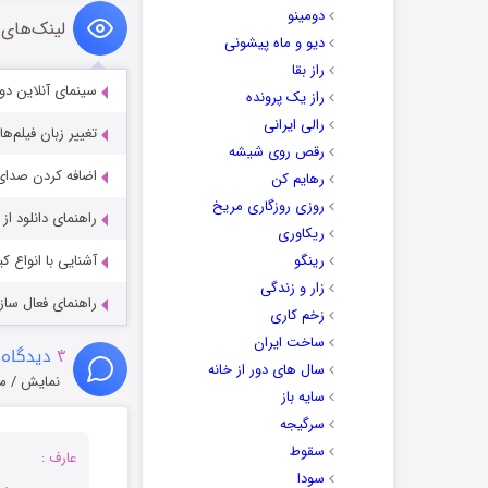
دومینو
لینک‌های 
دیو و ماه پیشونی
راز بقا
سینمای آنلاین دو
راز یک پرونده
رالی ایرانی
تغییر زبان فیلم‌ها
رقص روی شیشه
اضافه کردن صدای 
رهایم کن
روزی روزگاری مریخ
راهنمای دانلود ا
ریکاوری
رینگو
آشنایی با انواع ک
زار و زندگی
راهنمای فعال سازی کیفیت R
زخم کاری
ساخت ایران
۴
دیدگاه 
سال های دور از خانه
نمایش / م
سایه باز
سرگیجه
سقوط
عارف :
سودا