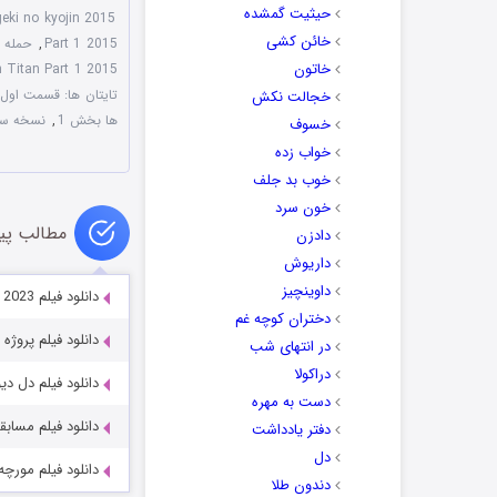
حیثیت گمشده
eki no kyojin 2015
خائن کشی
Part 1 2015
,
حمله ب
خاتون
 Titan Part 1 2015
تایتان ها: قسمت اول 015
خجالت نکش
ها بخش 1
,
نسخه سانسور شده 015
خسوف
خواب زده
خوب بد جلف
خون سرد
مطالب پی
دادزن
داریوش
داوینچیز
دانلود فیلم Para Betina Pengikut Iblis 2023
دختران کوچه غم
دانلود فیلم پروژه جادوگری بلر 999
در انتهای شب
دراکولا
دانلود فیلم دل دیوانه eart 2009
دست به مهره
دانلود فیلم مسابقه  Match 2021
دفتر یادداشت
دل
دانلود فیلم مورچه ourmi 2019
دندون طلا