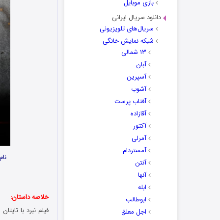
بازی موبایل
دانلود سریال ایرانی
سریال‌های تلویزیونی
شبکه نمایش خانگی
۱۳ شمالی
آبان
آسپرین
آشوب
آفتاب پرست
آقازاده
آکتور
آمرلی
آمستردام
نام
آنتن
آنها
ابله
خلاصه داستان:
ابوطالب
اجل معلق