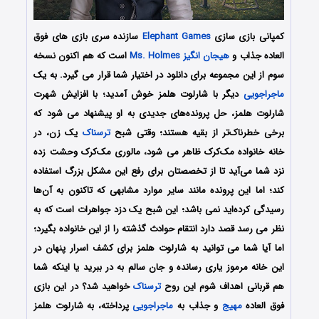
کمپانی بازی سازی
Elephant Games
سازنده سری بازی های فوق
العاده جذاب و
هیجان انگیز
Ms. Holmes
است که هم اکنون نسخه
سوم از این مجموعه برای دانلود در اختیار شما قرار می گیرد. به یک
ماجراجویی
دیگر با شارلوت هلمز خوش آمدید؛ با افزایش شهرت
شارلوت هلمز، حل پرونده‌های جدیدی به او پیشنهاد می شود که
برخی خطرناک‌تر از بقیه هستند؛ وقتی شبح
ترسناک
یک زن، در
خانه خانواده مک‌کرک ظاهر می شود، مالوری مک‌کرک وحشت زده
نزد شما می‌آید تا از تخصصتان برای رفع این مشکل بزرگ استفاده
کند؛ اما این پرونده مانند سایر موارد مشابهی که تاکنون به آن‌ها
رسیدگی کرده‌اید نمی باشد؛ این شبح یک دزد جواهرات است که به
نظر می رسد قصد دارد انتقام حوادث گذشته را از این خانواده بگیرد؛
اما آیا شما می توانید به شارلوت هلمز برای کشف اسرار پنهان در
این خانه مرموز یاری رسانده و جان سالم به در ببرید یا اینکه شما
هم قربانی اهداف شوم این روح
ترسناک
خواهید شد؟ در این بازی
فوق العاده
مهیج
و جذاب به
ماجراجویی
پرداخته، به شارلوت هلمز