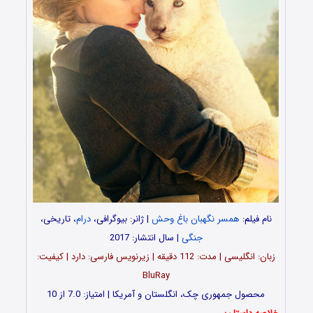
نام فیلم:
همسر نگهبان باغ وحش
| ژانر: بیوگرافی،
درام
، تاریخی،
جنگی
| سال انتشار: 2017
زبان: انگلیسی | مدت: 112 دقیقه | زیرنویس فارسی: دارد | کیفیت:
BluRay
محصول جمهوری چک، انگلستان و آمریکا | امتیاز: 7.0 از 10