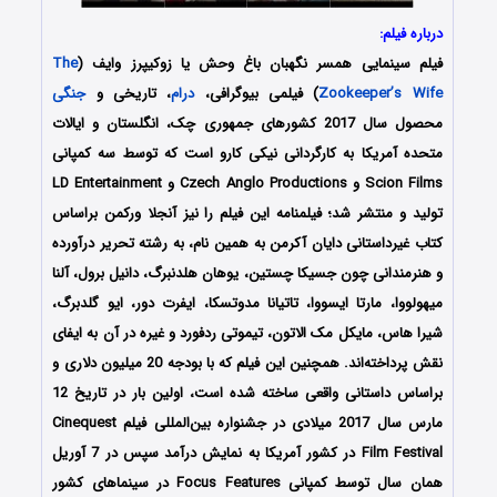
درباره فیلم:
فیلم سینمایی همسر نگهبان باغ وحش یا زوکیپرز وایف (
The
Zookeeper’s Wife
) فیلمی بیوگرافی،
درام
، تاریخی و
جنگی
محصول سال 2017 کشورهای جمهوری چک، انگلستان و ایالات
متحده آمریکا به کارگردانی نیکی کارو است که توسط سه کمپانی
Scion Films و Czech Anglo Productions و LD Entertainment
تولید و منتشر شد؛ فیلمنامه این فیلم را نیز آنجلا ورکمن براساس
کتاب غیرداستانی دایان آکرمن به همین نام، به رشته تحریر درآورده
و هنرمندانی چون جسیکا چستین، یوهان هلدنبرگ، دانیل برول، آلنا
میهولووا، مارتا ایسووا، تاتیانا مدوتسکا، ایفرت دور، ایو گلدبرگ،
شیرا هاس، مایکل مک ‌الاتون، تیموتی ردفورد و غیره در آن به ایفای
نقش پرداخته‌اند. همچنین این فیلم که با بودجه 20 میلیون دلاری و
براساس داستانی واقعی ساخته شده است، اولین بار در تاریخ 12
مارس سال 2017 میلادی در جشنواره بین‌المللی فیلم Cinequest
Film Festival در کشور آمریکا به نمایش درآمد سپس در 7 آوریل
همان سال توسط کمپانی Focus Features در سینماهای کشور