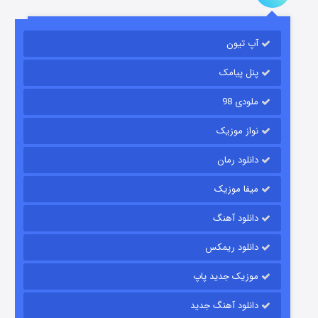
مردگان متحرک: شهر مرده ۳
۲ (زیرنویس)
قسمت
منتشر شد
آپ تیون
پنل پیامک
ملودی 98
نواز موزیک
دانلود رمان
میفا موزیک
شکست استوارت در نجات جهان
دانلود آهنگ
۷ (زیرنویس)
قسمت
منتشر شد
دانلود ریمکس
موزیک جدید پاپ
دانلود آهنگ جدید