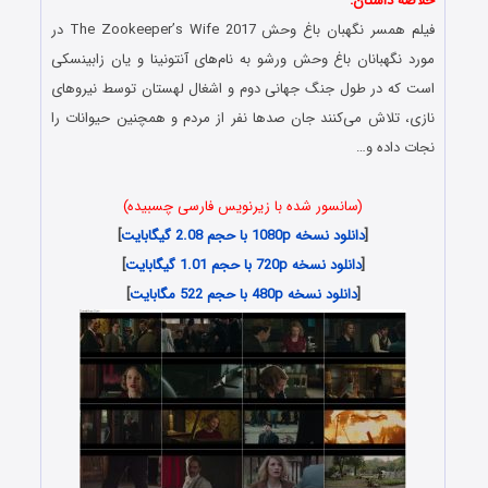
خلاصه داستان:
فیلم همسر نگهبان باغ وحش The Zookeeper’s Wife 2017 در
مورد نگهبانان باغ وحش ورشو به نام‌های آنتونینا و یان زابینسکی
است که در طول جنگ جهانی دوم و اشغال لهستان توسط نیروهای
نازی، تلاش می‌کنند جان صدها نفر از مردم و همچنین حیوانات را
نجات داده و…
(سانسور شده با زیرنویس فارسی چسبیده)
[
دانلود نسخه 1080p با حجم 2.08 گیگابایت
]
[
دانلود نسخه 720p با حجم 1.01 گیگابایت
]
[
دانلود نسخه 480p با حجم 522 مگابایت
]