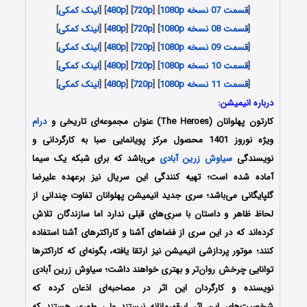
[
قسمت 07 نسخه 1080p
] [
720p
] [
480p
] [
لینک کمکی
]
[
قسمت 08 نسخه 1080p
] [
720p
] [
480p
] [
لینک کمکی
]
[
قسمت 09 نسخه 1080p
] [
720p
] [
480p
] [
لینک کمکی
]
[
قسمت 10 نسخه 1080p
] [
720p
] [
480p
] [
لینک کمکی
]
[
قسمت 11 نسخه 1080p
] [
720p
] [
480p
] [
لینک کمکی
]
درباره انیمیشن:
کارتون پهلوانان (The Heroes) عنوان مجموعه‌ای تاریخی و
درام
ویژه نوروز 1401 محصول مرکز پویانمایی صبا به کارگردانی و
نویسندگی
سیاوش زرین آبادی
می‌باشد که برای شبکه یک سیما
آماده شده است؛ تهیه کنندگی این سریال نیز برعهده علیرضا
گلپایگانی می‌باشد؛ سری جدید انیمیشن پهلوانان تفاوت چندانی از
لحاظ ظاهر و داستان با سری‌های قبلی ندارد اما سازندگان تلاش
کرده‌اند که در این سری از فضاهای آشنا و کاراکتر‌های آشنا استفاده
کنند؛ موتور پردازشی انیمیشن نیز ارتقا یافته، بگونه‌ای که کاراکتر‌ها
توانایی چرخش روان‌تر و بهتری خواهند داشت؛ سیاوش زرین آبادی
نویسنده و کارگردان این اثر در مصاحبه‌ای اذعان کرده که
شخصیت‌های این اثر ابرقهرمانانه نیستند ولی طوری هستند که