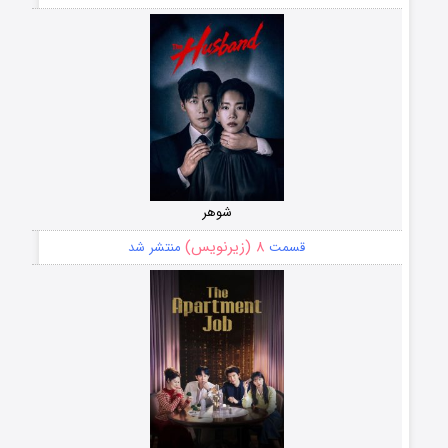
شوهر
۸ (زیرنویس)
قسمت
منتشر شد