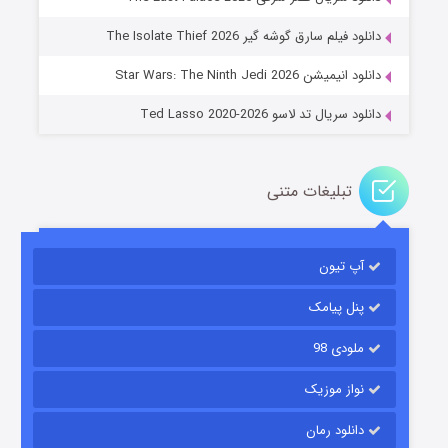
جادوگری در مغولستان
دانلود فیلم سارق گوشه گیر The Isolate Thief 2026
۱۴ (زیرنویس)
قسمت
منتشر شد
دانلود انیمیشن Star Wars: The Ninth Jedi 2026
دانلود سریال تد لاسو Ted Lasso 2020-2026
تبلیغات متنی
آپ تیون
باب اسفنجی فصل ۱۷
۶ (زیرنویس)
قسمت
منتشر شد
پنل پیامک
ملودی 98
نواز موزیک
دانلود رمان