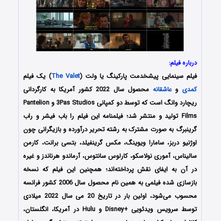
درباره فیلم:
فیلم سینمایی پیشخدمت پارکینگ یا ولت (
The Valet
) یک فیلم
کمدی
و
عاشقانه
محصول سال 2022 کشور آمریکا به کارگردانی
ریچارد وانگ است که توسط دو کمپانی 3Pas Studios ‌و Pantelion
Films تولید و منتشر شد؛ فیلمنامه این فیلم را باب فیشر و راب
گرینبرگ به صورت مشترک به رشته تحریر درآورده و بازیگرانی چون
اوژنیو دربز، سامارا ویوینگ، مکس گرینفیلد، بتسی برانت، کارمن
سالیناس، آموری نولاسکو، کارلوس سانتوس، آرماندو هرناندز و غیره
در آن به ایفای نقش پرداخته‌اند؛ همچنین این فیلم که نسخه
بازسازی شده فیلمی به همین نام محصول سال 2006 کشور فرانسه
محسوب می‌شود، اولین بار در تاریخ 20 می سال 2022 میلادی
توسط سرویس ویدئویی +Disney و Hulu در آمریکا، انگلستان،