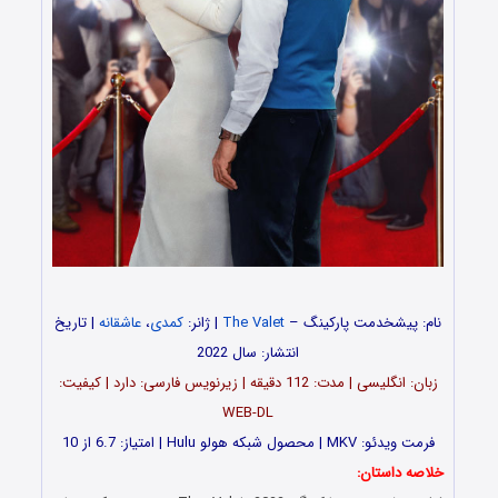
نام: پیشخدمت پارکینگ –
The Valet
| ژانر:
کمدی
،
عاشقانه
| تاریخ
انتشار: سال 2022
زبان: انگلیسی | مدت‌: 112 دقیقه | زیرنویس فارسی: دارد | کیفیت:
WEB-DL
فرمت ویدئو: MKV | محصول شبکه هولو Hulu | امتیاز: 6.7 از 10
خلاصه داستان: