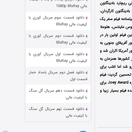
مردگان متحرک: شهر مرده ۳
گردانی ریچارد بادینگتون
عالی 1080p BluRay
N تولید و منتشر شد؛ ریچارد بادینگتون کارگردان،
۲ (زیرنویس)
قسمت
منتشر شد
دانلود قسمت سوم سریال کوری با
یلمنامه فیلم سفر یک
کیفیت عالی BluRay
تیوس ماینتس، هلوملا
ن فیلم اولین بار در
دانلود قسمت دوم سریال کوری با
کیفیت عالی BluRay
ی در جشنواره بین‌المللی Durban International Film Festival در کشور آفریقای جنوبی به
Lionsgate Home Entert در سینماهای کشور آمریکا اکران شد و
دانلود قسمت اول سریال کوری با
نوبی و سایر کشورها همزمان به
کیفیت عالی BluRay
و شد اما اغلب برای
دانلود فصل دوم سریال بامداد خمار
 تحسین گردید؛ فیلم
شکست استوارت در نجات جهان
قسمت اول
سفر یک فیل پس از حضور در جشنواره‌‌ بین‌المللی The Joey Awards, Vancouver موفق شد برنده جایزه Joey Award برای
۷ (زیرنویس)
قسمت
منتشر شد
 فیلم بسیار زیبا و
دانلود قسمت دهم سریال گل سنگ
با کیفیت عالی
دانلود قسمت نهم سریال گل سنگ
با کیفیت عالی