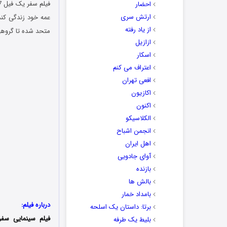
احضار
ارتش سری
عمه خود زندگی کند
از یاد رفته
متحد شده تا گروهی ا
ازازیل
اسکار
اعتراف می کنم
افعی تهران
اکازیون
اکنون
الکلاسیکو
انجمن اشباح
اهل ایران
آوای جادویی
بازنده
بالش ها
بامداد خمار
درباره فیلم:
برتا: داستان یک اسلحه
فیلم سینمایی سفر یک فیل (nt’s Journey
بلیط یک‌‌ طرفه