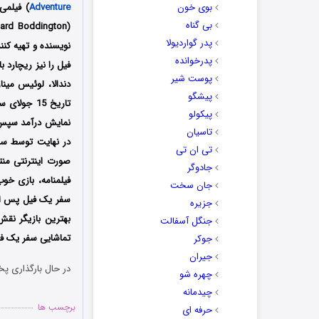
بوی خون
Adventure
) فیلمی
بی گناه
پدر گواردیولا
نویسنده و تهیه کنن
پدرخوانده
فیل را نیز ریچارد 
پوست شیر
دندالا، لوئیس مینا
پیشگو
پیکولو
تاسیان
تی ان تی
صورت اینترنتی منت
جادوگر
فیلمنامه، بازی خو
جان سخت
جزیره
بهترین بازیگر نقش
جنگل آسفالت
تماشایی سفر یک فیل
جوکر
جیران
در حال بارگذاری پخ
چهره شو
چیدمانه
برچسب ها
حرفه ای