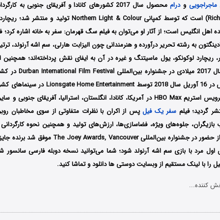
ماجراجویی
و
درام
محصول سال 2017 کشورهای کانادا و آفریقای جنوبی به کار
(Richard Boddington) است که توسط کمپانی orthern Light & Colour
ده اهل انگلیس است؛ از آثار او می‌توان به فیلم سگ قهرمان: سفر به خانه اشاره کرد؛ ف
بادینگتون به رشته تحریر درآورده و هنرمندانی چون الیزابت هارلی، سم اشه آرنولد، تر
ر، ریچارد لوکونکو، یول ماسیتنگ و غیره در آن به ایفای نقش پرداخته‌اند؛ همچنین ای
تاریخ 15 جولای سال 2017 میلاد
نمایش درآمد سپس در 16 آوریل سال 2018 توسط ainment
در نهایت توسط سرویس استریم HBO Max در آمریکا، کانادا، انگلستان، استرالیا، آفریقای ج
شر گردید؛ فیلم
سفر یک فیل
پس از اکران با نظرات متفاوتی از سوی مخاطبان روبر
ب بازیگران، جلوه‌های ویژه، فضاسازی‌ها، ارزش‌های تولید و همچنین نحوه کارگردانی
 اول مرد با بازی سم اشه آرنولد شود؛ شما می‌توانید نسخه دوبله فارسی سانسور شده
 را با لینک مستقیم از وبسایت دوستی ها دانلود و تماشا کنید.
ش کننده...