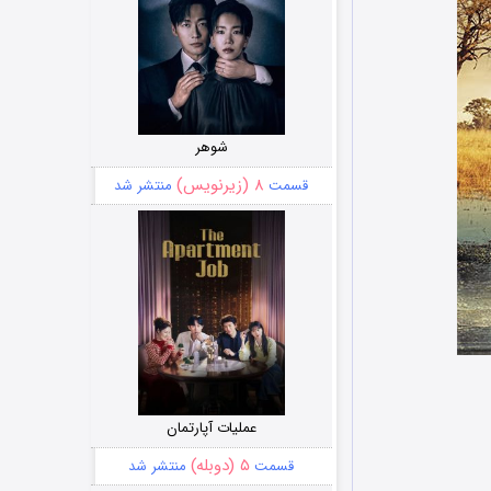
شوهر
۸ (زیرنویس)
قسمت
منتشر شد
عملیات آپارتمان
۵ (دوبله)
قسمت
منتشر شد