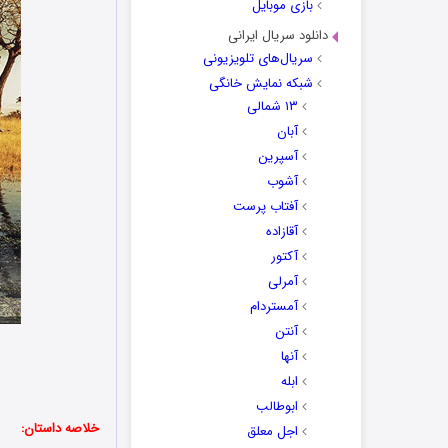
بازی موبایل
دانلود سریال ایرانی
سریال‌های تلویزیونی
شبکه نمایش خانگی
۱۳ شمالی
آبان
آسپرین
آشوب
آفتاب پرست
آقازاده
آکتور
آمرلی
آمستردام
آنتن
آنها
ابله
ابوطالب
خلاصه داستان:
اجل معلق