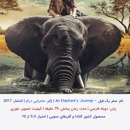
نام: سفر یک فیل –
An Elephant’s Journey
| ژانر:
ماجرایی
درام
| انتشار: 2017
زبان: دوبله فارسی | مدت زمان پخش: 79 دقیقه | کیفیت تصویر: بلوری
محصول کشور کانادا و آفریقای جنوبی | امتیاز: 5.0 از 10