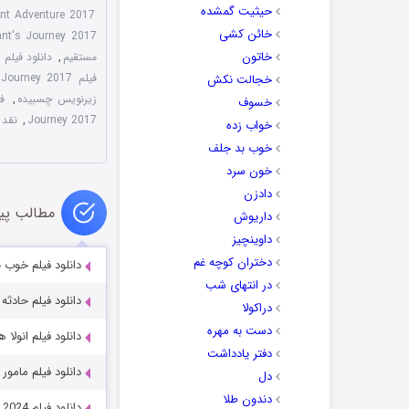
حیثیت گمشده
ant Adventure 2017
خائن کشی
nt's Journey 2017
خاتون
مستقیم
,
دانلود فیلم An Elephant's Journey 2017 سفر یک فیل
فیلم An Elephant's Journey 2017
خجالت نکش
زیرنویس چسبیده
,
فی
خسوف
Journey 2017
,
نقد فیلم y 2017
خواب زده
خوب بد جلف
خون سرد
دادزن
مطالب پی
داریوش
داوینچیز
دختران کوچه غم
دانلود فیلم خوب بود One 2024
در انتهای شب
دانلود فیلم حادثه شینجوکو 2009
دراکولا
دست به مهره
دانلود فیلم انولا هولمز ۳ es 3 2026
دفتر یادداشت
دانلود فیلم مامور کارتر er 2013
دل
دندون طلا
دانلود فیلم Our Lovely Pig Slaughter 2024