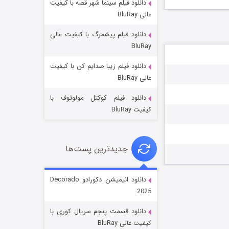
دانلود فیلم سینما شهر قصه با کیفیت
عالی BluRay
دانلود فیلم پیشمرگ با کیفیت عالی
BluRay
دانلود فیلم زیبا صدایم کن با کیفیت
جادوگری در مغولستان
عالی BluRay
۱۴ (زیرنویس)
قسمت
منتشر شد
دانلود فیلم کوکتل مولوتوف با
کیفیت BluRay
جدیدترین پست‌ها
دانلود انیمیشن دکورادو Decorado
2025
باب اسفنجی فصل ۱۷
دانلود قسمت پنجم سریال کوری با
۶ (زیرنویس)
قسمت
منتشر شد
کیفیت عالی BluRay