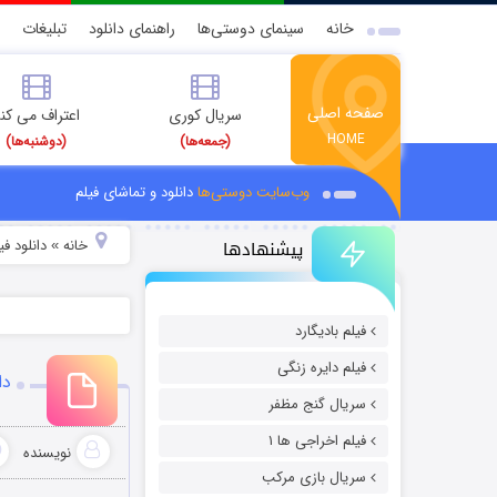
خانه
سینمای دوستی‌ها
راهنمای دانلود
تبلیغات
صفحه اصلی
سریال کوری
اعتراف می کن
HOME
(جمعه‌ها)
(دوشنبه‌ها)
وب‌سایت دوستی‌ها
دانلود و تماشای فیلم
پیشنهادها
خانه
دانلود ف
»
فیلم بادیگارد
فیلم دایره زنگی
دانل
سریال گنج مظفر
فیلم اخراجی ها ۱
نویسنده
سریال بازی مرکب