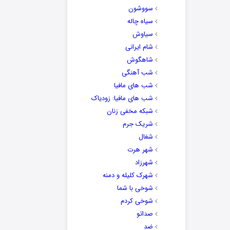
سووشون
سیاه چاله
سیاوش
شام ایرانی
شاهگوش
شب آهنگی
شب های مافیا
شب های مافیا: زودیاک
شبکه مخفی زنان
شریک جرم
شغال
شهر هرت
شهرزاد
شهرک کلیله و دمنه
شوخی با شما
شوخی کردم
صداتو
ضد