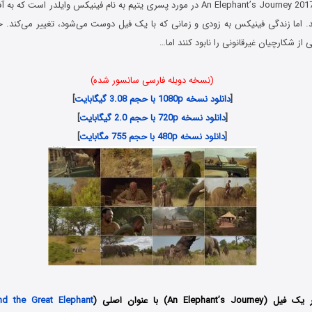
فیلم سفر یک فیل An Elephant’s Journey 2017 در مورد پسری یتیم به نام فینیکس وایلدر اس
. اما زندگی فینیکس به زودی و زمانی که با یک فیل دوست می‌شود، تغییر می‌کند. حا
ز شکارچیان غیرقانونی را نابود کنند اما…
(نسخه دوبله فارسی سانسور شده)
[
دانلود نسخه 1080p با حجم 3.08 گیگابایت
]
[
دانلود نسخه 720p با حجم 2.0 گیگابایت
]
[
دانلود نسخه 480p با حجم 755 مگابایت
]
An Elepha) با عنوان اصلی (
nd the Great Elephant