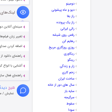
دومینو
دیو و ماه پیشونی
لینک‌های 
راز بقا
راز یک پرونده
سینمای آنلاین دو
رالی ایرانی
رقص روی شیشه
تغییر زبان فیلم‌ها
رهایم کن
اضافه کردن صدای 
روزی روزگاری مریخ
ریکاوری
راهنمای دانلود ا
رینگو
آشنایی با انواع ک
زار و زندگی
زخم کاری
راهنمای فعال سازی کیفیت R
ساخت ایران
سال های دور از خانه
هیچ
دیدگا
سایه باز
نمایش / م
سرگیجه
سقوط
سودا