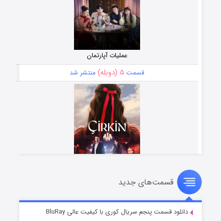
عملیات آپارتمان
۵ (دوبله)
قسمت
منتشر شد
قسمت‌های جدید
سریال زشت
۲ (زیرنویس)
قسمت
منتشر شد
دانلود قسمت پنجم سریال کوری با کیفیت عالی BluRay