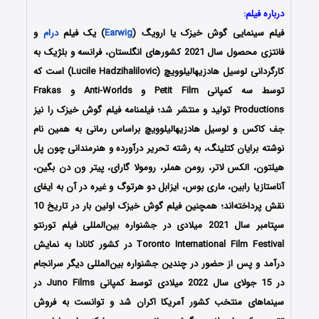
درباره فیلم:
فیلم سینمایی گوش‌ خیزک یا ارویگ (
Earwig
) یک فیلم
درام
و
فانتزی محصول سال 2021 کشورهای انگلستان، فرانسه و بلژیک به
کارگردانی لوسیل هادزیهالیلوویچ (Lucile Hadzihalilovic) است که
توسط سه کمپانی Petit Film و Anti-Worlds و Frakas
Productions تولید و منتشر شد؛ فیلمنامه فیلم گوش خیزک را نیز
جف کاکس و لوسیل هادزیهالیلوویچ براساس رمانی به همین نام
نوشته برایان کتلینگ، به رشته تحریر درآورده و هنرمندانی چون پل
هیلتون، الکس لاتر، رومن هملر، رومولا گارای، پیتر ون دن بگین،
آناستازیا رابین، ماری بوس، ایزابل دو هرتوگ و غیره در آن به ایفای
نقش پرداخته‌اند؛ همچنین فیلم گوش‌ خیزک اولین بار در تاریخ 10
سپتامبر سال 2021 میلادی در جشنواره بین‌المللی فیلم تورنتو
Toronto International Film Festival در کشور کانادا به نمایش
درآمد و پس از حضور در چندین جشنواره بین‌المللی دیگر سرانجام
در 15 جولای سال 2022 میلادی توسط کمپانی Juno Films در
سینماهای منتخب کشور آمریکا اکران شد و توانست به فروش