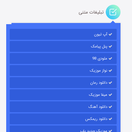
تبلیغات متنی
آپ تیون
باب اسفنجی فصل ۱۷
۶ (زیرنویس)
قسمت
منتشر شد
پنل پیامک
ملودی 98
نواز موزیک
دانلود رمان
میفا موزیک
دانلود آهنگ
رویایی برای تو
دانلود ریمکس
۱۵ (دوبله)
قسمت
منتشر شد
موزیک جدید پاپ