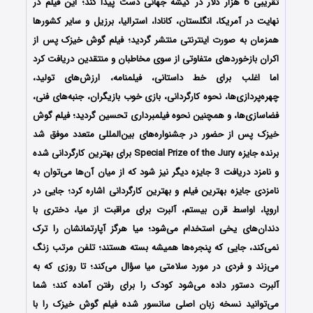
تقریبی 6 هزار دلار در گیشه جهانی دست پیدا کند؛ این فیلم در
نهایت در آمریکا، انگلستان، کانادا، استرالیا، برزیل و سایر کشورها
همزمان به صورت اینترنتی منتشر گردید؛ فیلم گوش خیزک پس از
اکران بازخوردهای متفاوتی از سوی مخاطبان و منتقدین دریافت کرد
اما اغلب برای خط داستانی، فیلمنامه، ارزش‌های تولید،
چهره‌پردازی‌ها، نحوه کارگردانی، بازی خوب بازیگران، جنبه‌های فنی،
فضاسازی‌ها، و همچنین نحوه فیلمبرداری تحسین گردید؛ فیلم گوش‌
خیزک پس از حضور در جشنواره‌های بین‌المللی متعدد موفق شد
برنده جایزه Special Prize of the Jury برای بهترین کارگردانی شده
و نامزد دریافت 3 جایزه دیگر نیز شود که از میان آن‌ها می‌توان به
نامزدی جایزه بهترین فیلم و بهترین کارگردانی اشاره کرد؛ جایی در
اروپا، اواسط قرن بیستم، آلبرت برای مراقبت از میا، دختری با
دندان‌های یخی استخدام می‌شود؛ میا هرگز آپارتمانشان را ترک
نمی‌کند، جایی که پنجره‌ها همیشه بسته هستند؛ تلفن مرتب زنگ
می‌زند و فردی در مورد سلامتی میا سؤال می‌کند؛ تا روزی که به
آلبرت دستور داده می‌شود کودک را برای رفتن آماده کند؛ شما
می‌توانید نسخه زبان اصلی سانسور شده فیلم گوش‌ خیزک را با