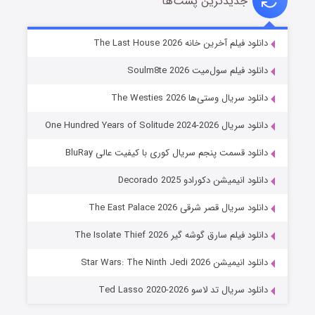
جدیدترین پست‌ها
خاندان اژدها فصل ۳
دانلود فیلم آخرین خانه The Last House 2026
۶ (زیرنویس)
قسمت
منتشر شد
دانلود فیلم سول‌میت Soulm8te 2026
دانلود سریال وستی‌ها The Westies 2026
دانلود سریال One Hundred Years of Solitude 2024-2026
دانلود قسمت پنجم سریال کوری با کیفیت عالی BluRay
دانلود انیمیشن دکورادو Decorado 2025
دانلود سریال قصر شرقی The East Palace 2026
جادوگری در مغولستان
دانلود فیلم سارق گوشه گیر The Isolate Thief 2026
۱۴ (زیرنویس)
قسمت
منتشر شد
دانلود انیمیشن Star Wars: The Ninth Jedi 2026
دانلود سریال تد لاسو Ted Lasso 2020-2026