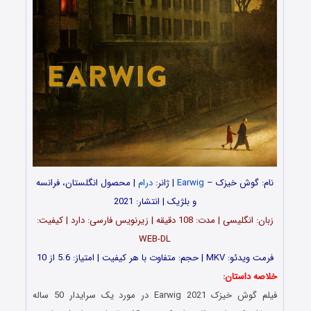
نام: گوش‌ خیزک –
Earwig
| ژانر:
درام
| محصول انگلستان، فرانسه
و بلژیک | انتشار: 2021
زبان: انگلیسی | مدت‌‌: 108 دقیقه | زیرنویس فارسی: دارد | کیفیت:
WEB-DL
فرمت ویدئو: MKV | حجم: متفاوت با هر کیفیت | امتیاز: 5.6 از 10
خلاصه داستان:
فیلم گوش‌ خیزک Earwig 2021 در مورد یک سرایدار 50 ساله