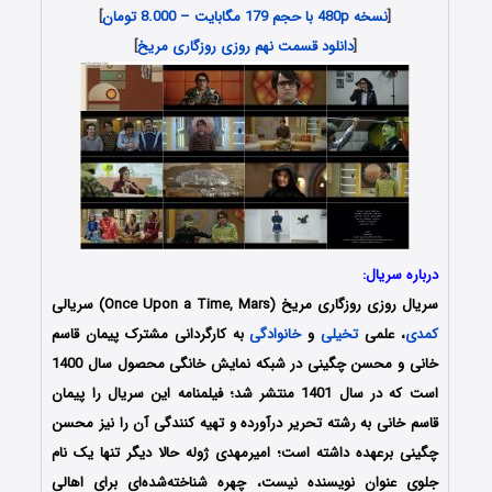
[
نسخه 480p با حجم 179 مگابایت – 8.000 تومان
]
[
دانلود قسمت نهم روزی روزگاری مریخ
]
درباره سریال:
سریال روزی روزگاری مریخ (Once Upon a Time, Mars) سریالی
کمدی
، علمی
تخیلی
و
خانوادگی
به کارگردانی مشترک پیمان قاسم
خانی و محسن چگینی در شبکه نمایش خانگی محصول سال 1400
است که در سال 1401 منتشر شد؛ فیلمنامه این سریال را
پیمان
قاسم خانی به رشته تحریر درآورده‌ و تهیه کنندگی آن را نیز محسن
چگینی برعهده داشته است
؛ امیرمهدی ژوله حالا دیگر تنها یک نام
جلوی عنوان نویسنده نیست، چهره شناخته‌شده‌ای برای اهالی