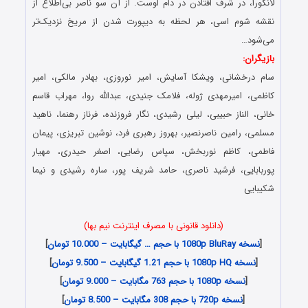
لانگورا، در شرف افتادن در دام اوست. از آن سو ناصر بی‌اطلاع از
نقشه شوم اسی، هر لحظه به دیپورت شدن از مریخ نزدیک‌تر
می‌شود…
بازیگران:
سام درخشانی، ویشکا آسایش، امیر نوروزی، بهادر مالکی، امیر
کاظمی، امیرمهدی ژوله، فلامک جنیدی، عبدالله روا، مهراب قاسم
خانی، الناز حبیبی، لیلی رشیدی، نگار فروزنده، فرناز رهنما، ناهید
مسلمی، رامین ناصرنصیر، بهروز رهبری فرد، نوشین تبریزی، پیمان
فاطمی، کاظم نوربخش، سپاس رضایی، اصغر حیدری، مهیار
پوربابایی، فرشید ناصری، حامد شریف پور، ساره رشیدی و نیما
شکیبایی
(دانلود قانونی با مصرف اینترنت نیم بها)
[
نسخه 1080p BluRay با حجم … گیگابایت – 10.000 تومان
]
[
نسخه 1080p HQ با حجم 1.21 گیگابایت – 9.500 تومان
]
[
نسخه 1080p با حجم 763 مگابایت – 9.000 تومان
]
[
نسخه 720p با حجم 308 مگابایت – 8.500 تومان
]