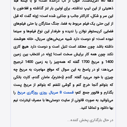
دهه 80 آمریکاست، خوب از آب درآمده است؛ او با اینکه قبلا
ذهنیتی از این تیپ نداشته، برای اولین بار لنز گذاشته و افلاطون با
این سر و شکل، کاراکتر جالب و جذابی شده است؛ ژوله گفت که قبل
از این حتی یک فیلم مربوط به فضا، جنگ ستارگان یا حتی فیلم‌های
فضایی کریستوفر نولان را ندیده و طرفدار این نوع فیلم‌ها و سینما
نبوده است؛ او دوست دارد شبیه مریخی‌های سریال، خانه هوشمند
داشته باشد چون معتقد است تنبل است و دوست دارد هیچ کاری
نکند چون همه کار برایش سخت است! ژوله در انتخاب بین زمین
1400 و مریخ 1700 گفته که همه‌چیز را به زمین 1400 ترجیح
می‌دهد؛ او در پاسخ به این سوال که موقع مهاجرت به مریخ چه
چیزی با خود می‌برد گفته: گندم (دخترم)، مامان گندم، کارت بانکی
که بتوانم آنجا خرج کنم و گوشی تلفنم که بتوانم از مریخ پست
بگذارم و فالوور جمع کنم؛
قسمت 8 سریال روزی روزگاری مریخ
را
می‌توانید به صورت قانونی از سایت دوستی‌ها با مصرف اینترنت نیم
بها دانلود و تماشا کنید.
در حال بارگذاری پخش کننده...