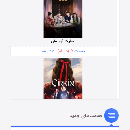
عملیات آپارتمان
۵ (دوبله)
قسمت
منتشر شد
قسمت‌های جدید
سریال زشت
۲ (زیرنویس)
قسمت
منتشر شد