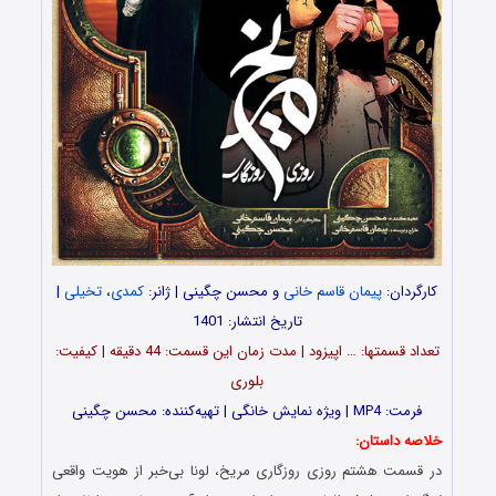
کارگردان:
پیمان قاسم خانی
و محسن چگینی | ژانر:
کمدی
،
تخیلی
|
تاریخ انتشار: 1401
تعداد قسمت‎ها: … اپیزود | مدت زمان این قسمت: 44 دقیقه | کیفیت:
بلوری
فرمت: MP4 | ویژه نمایش خانگی | تهیه‌کننده: محسن چگینی
خلاصه داستان:
در قسمت هشتم روزی روزگاری مریخ، لونا بی‌خبر از هویت واقعی