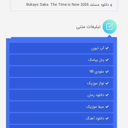
دانلود مستند Bukayo Saka: The Time is Now 2026
تبلیغات متنی
باب اسفنجی فصل ۱۷
آپ تیون
۶ (زیرنویس)
قسمت
منتشر شد
پنل پیامک
ملودی 98
نواز موزیک
دانلود رمان
میفا موزیک
رویایی برای تو
دانلود آهنگ
۱۵ (دوبله)
قسمت
منتشر شد