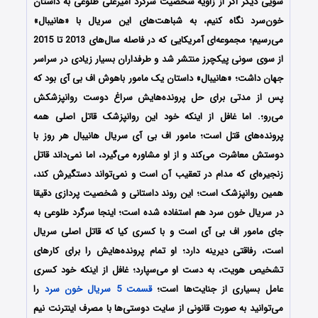
سویی دیگر اگر از زاویه شخصیت سرگرد امیرعلی طلوعی به داستان
خون‌سرد نگاه کنیم، به شباهت‌های این سریال با «هانیبال»
می‌رسیم؛ مجموعه‌ای آمریکایی که در فاصله سال‌های 2013 تا 2015
از سوی سونی پیکچرز منتشر شد و طرفداران بسیار زیادی در سراسر
جهان داشت؛ «هانیبال» داستان یک مامور باهوش اف بی آی بود که
پس از مدتی برای حل پرونده‌هایش سراغ دوست روانپزشکش
می‌رو؛. اما غافل از اینکه خود این روانپزشک قاتل اصلی همه
پرونده‌های قتل است؛ مامور اف بی آی سریال هانیبال هر روز با
دوستش معاشرت می‌کند و از او مشاوره می‌گیرد، اما نمی‌داند قاتل
زنجیره‌ای که مدام در تعقیب آن است و نمی‌تواند دستگیرش کند،
همین روانپزشک است؛ این روند داستانی و شخصیت پردازی دقیقا
در سریال خون سرد هم استفاده شده است؛ اینجا سرگرد طلوعی به
جای مامور اف بی آی است و با کسری کیا که قاتل اصلی سریال
است، رفاقتی دیرینه دارد؛ او تمام پرونده‌هایش را برای کارهای
تشخیص هویت، به دست او می‌سپارد؛ غافل از اینکه خود کسری
عامل بسیاری از جنایت‌ها است؛
قسمت 5 سریال خون سرد
را
می‌توانید به صورت قانونی از سایت دوستی‌ها با مصرف اینترنت نیم