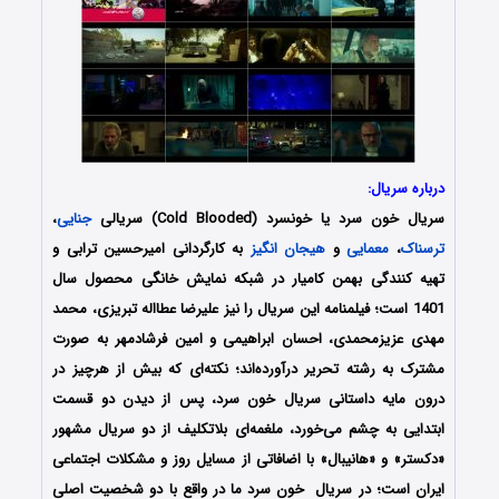
درباره سریال:
سریال خون سرد یا خونسرد (Cold Blooded) سریالی
جنایی
،
ترسناک
،
معمایی
و
هیجان انگیز
به کارگردانی امیرحسین ترابی و
تهیه کنندگی بهمن کامیار در شبکه نمایش خانگی محصول سال
1401 است؛ فیلمنامه این سریال را نیز
علیرضا عطااله تبریزی، محمد
مهدی عزیزمحمدی، احسان ابراهیمی و امین فرشادمهر به صورت
مشترک به رشته تحریر درآورده‌‌اند
؛ نکته‌ای که بیش از هرچیز در
درون مایه داستانی سریال خون سرد، پس از دیدن دو قسمت
ابتدایی به چشم می‌خورد، ملغمه‌ای بلاتکلیف از دو سریال مشهور
«دکستر» و «هانیبال» با اضافاتی از مسایل روز و مشکلات اجتماعی
ایران است؛ در سریال خون سرد ما در واقع با دو شخصیت اصلی