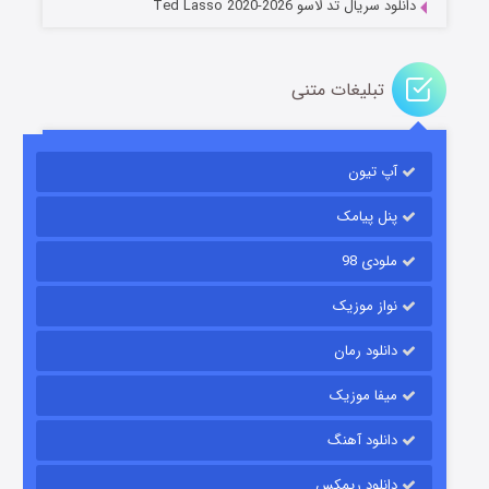
دانلود سریال تد لاسو Ted Lasso 2020-2026
تبلیغات متنی
آپ تیون
باب اسفنجی فصل ۱۷
۶ (زیرنویس)
قسمت
منتشر شد
پنل پیامک
ملودی 98
نواز موزیک
دانلود رمان
میفا موزیک
دانلود آهنگ
رویایی برای تو
دانلود ریمکس