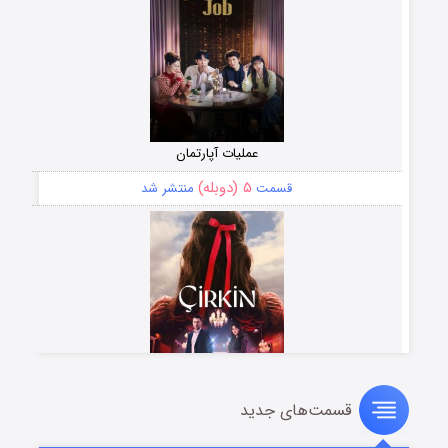
عملیات آپارتمان
۵ (دوبله)
قسمت
منتشر شد
قسمت‌های جدید
سریال زشت
۲ (زیرنویس)
قسمت
منتشر شد