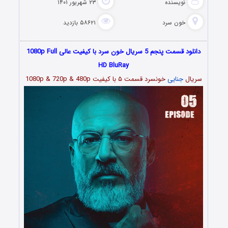
نویسنده
۲۳ شهریور ۱۴۰۱
خون سرد
۵۸۶۲۱ بازدید
دانلود قسمت پنجم 5 سریال خون سرد با کیفیت عالی 1080p Full
HD BluRay
سریال
جنایی
خونسرد قسمت
۵
با کیفیت 1080p & 720p & 480p