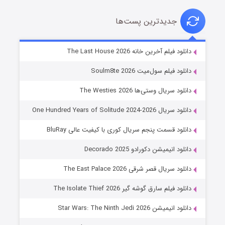
جدیدترین پست‌ها
خاندان اژدها فصل ۳
دانلود فیلم آخرین خانه The Last House 2026
۶ (زیرنویس)
قسمت
منتشر شد
دانلود فیلم سول‌میت Soulm8te 2026
دانلود سریال وستی‌ها The Westies 2026
دانلود سریال One Hundred Years of Solitude 2024-2026
دانلود قسمت پنجم سریال کوری با کیفیت عالی BluRay
دانلود انیمیشن دکورادو Decorado 2025
دانلود سریال قصر شرقی The East Palace 2026
جادوگری در مغولستان
دانلود فیلم سارق گوشه گیر The Isolate Thief 2026
۱۴ (زیرنویس)
قسمت
منتشر شد
دانلود انیمیشن Star Wars: The Ninth Jedi 2026