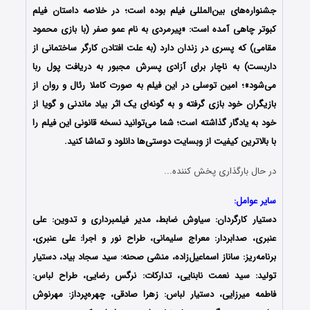
جشنواره‌های بین‌المللی فیلم بوده است؛ در خلاصه داستان فیلم
کبوتر چاهی آمده است: «پیرمردی به نام عمو صفر (با بازی محمود
مقامی) که پسری در زندان دارد (به علت افتادن کارگر ساختمانی از
داربست) به ناچار برای آزادی پسرش مجبور به دریافت پول ربا
می‌شود»؛ امین توسلی در این فیلم به صورت کاملا رئال و روان از
بازیگران خود بازی گرفته و به گونه‌ای یک اثر بیاد ماندنی و گویا از
خود به یادگار گذاشته است؛ شما می‌توانید نسخه قانونی این فیلم را
با بالاترین کیفیت از وبسایت دوستی‌ها دانلود و تماشا کنید.
در حال بارگذاری پخش کننده...
سایر عوامل:
دستیار کارگردان: سیاوش ضابط، مدیر فیلمبرداری و تدوین: علی
عنبری، صدابردار: معراج سلیمانی، طراح نور و اجرا: علی عنبری،
برنامه‌ریز: ساناز اسماعیل‌زاده، منشی صحنه: سید سجاد بیاد، دستیار
تولید: سید نعمت نابنایی، تدارکات: نرگس رضایی، طراح لباس:
فاطمه میرزایی، دستیار لباس: زهرا صادقی، چهره‌پرداز: مهرنوش