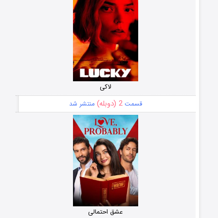
لاکی
2 (دوبله)
قسمت
منتشر شد
عشق احتمالی