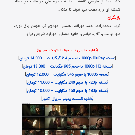
کنند. بعد از طراحی نقشه، آلما به همراه علی در قالب دو معتاد
شیشه ای وارد مطب می شوند تا اینکه…
بازیگران:
نوید محمدزاده، احمد مهرانفر، هستی مهدوی فر، هومن برق نورد،
سها نیاستی، گلاره عباسی، هانیه توسلی، مهراوه شریفی نیا و…
(دانلود قانونی با مصرف اینترنت نیم بها)
[
نسخه 1080p BluRay با حجم 2.4 گیگابایت – 14.000 تومان
]
[
نسخه 1080p HQ با حجم 905 مگابایت – 13.000 تومان
]
[
نسخه 1080p با حجم 546 مگابایت – 12.000 تومان
]
[
نسخه 720p با حجم 240 مگابایت – 11.000 تومان
]
[
نسخه 480p با حجم 150 مگابایت – 10.000 تومان
]
[
دانلود قسمت پنجم سریال آکتور
]