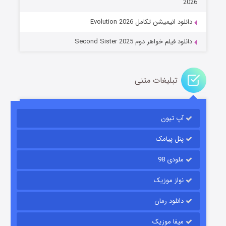
2026
دانلود انیمیشن تکامل Evolution 2026
دانلود فیلم خواهر دوم Second Sister 2025
تبلیغات متنی
باب اسفنجی فصل ۱۷
آپ تیون
۶ (زیرنویس)
قسمت
منتشر شد
پنل پیامک
ملودی 98
نواز موزیک
دانلود رمان
میفا موزیک