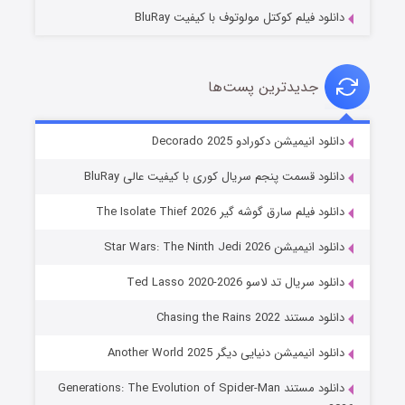
دانلود فیلم کوکتل مولوتوف با کیفیت BluRay
جدیدترین پست‌ها
خاندان اژدها فصل ۳
دانلود انیمیشن دکورادو Decorado 2025
۶ (زیرنویس)
قسمت
منتشر شد
دانلود قسمت پنجم سریال کوری با کیفیت عالی BluRay
دانلود فیلم سارق گوشه گیر The Isolate Thief 2026
دانلود انیمیشن Star Wars: The Ninth Jedi 2026
دانلود سریال تد لاسو Ted Lasso 2020-2026
دانلود مستند Chasing the Rains 2022
دانلود انیمیشن دنیایی دیگر Another World 2025
جادوگری در مغولستان
دانلود مستند Generations: The Evolution of Spider-Man
۱۴ (زیرنویس)
قسمت
منتشر شد