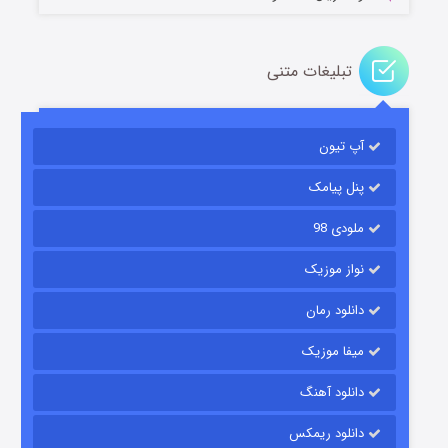
تبلیغات متنی
آپ تیون
باب اسفنجی فصل ۱۷
۶ (زیرنویس)
قسمت
منتشر شد
پنل پیامک
ملودی 98
نواز موزیک
دانلود رمان
میفا موزیک
دانلود آهنگ
رویایی برای تو
دانلود ریمکس
۱۵ (دوبله)
قسمت
منتشر شد