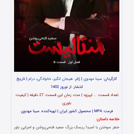
کارگردان:
سینا مهدوی
| ژانر:
هیجان انگیز
،
خانوادگی
،
درام
| تاریخ
انتشار: از نوروز 1402
تعداد قسمت‌: … اپیزود | مدت زمان این قسمت: 27 دقیقه | کیفیت:
بلوری
فرمت: MP4 | محصول کشور ایران | تهیه‌کننده: سینا مهدوی
خلاصه داستان:
خطر سوختن با اسید! ریسک بزرگ سعید فتحی‌روشن و اجرایی باور