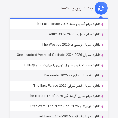
جدیدترین پست‌ها
خاندان اژدها فصل ۳
دانلود فیلم آخرین خانه The Last House 2026
۶ (زیرنویس)
قسمت
منتشر شد
دانلود فیلم سول‌میت Soulm8te 2026
دانلود سریال وستی‌ها The Westies 2026
دانلود سریال One Hundred Years of Solitude 2024-2026
دانلود قسمت پنجم سریال کوری با کیفیت عالی BluRay
دانلود انیمیشن دکورادو Decorado 2025
دانلود سریال قصر شرقی The East Palace 2026
جادوگری در مغولستان
دانلود فیلم سارق گوشه گیر The Isolate Thief 2026
۱۴ (زیرنویس)
قسمت
منتشر شد
دانلود انیمیشن Star Wars: The Ninth Jedi 2026
دانلود سریال تد لاسو Ted Lasso 2020-2026