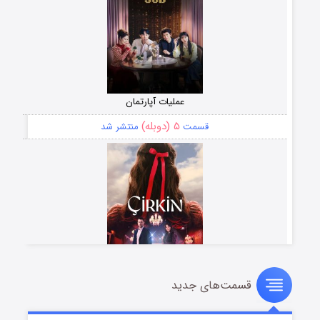
عملیات آپارتمان
۵ (دوبله)
قسمت
منتشر شد
قسمت‌های جدید
سریال زشت
۲ (زیرنویس)
قسمت
منتشر شد