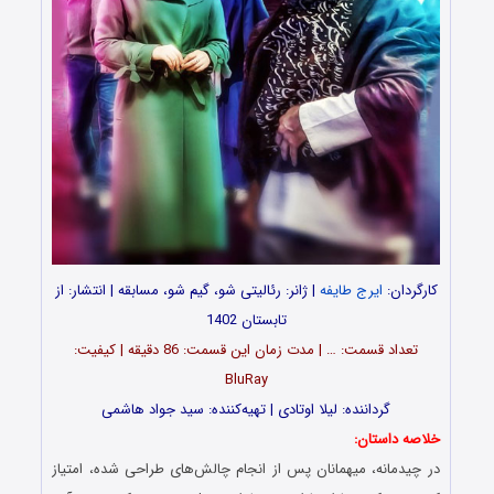
کارگردان:
ایرج طایفه
| ژانر: رئالیتی شو، گیم شو، مسابقه | انتشار: از
تابستان 1402
تعداد قسمت‌: … | مدت زمان این قسمت: 86 دقیقه | کیفیت:
BluRay
گرداننده: لیلا اوتادی | تهیه‌کننده: سید جواد هاشمی
خلاصه داستان:
در چیدمانه، میهمانان پس از انجام چالش‌های طراحی شده، امتیاز