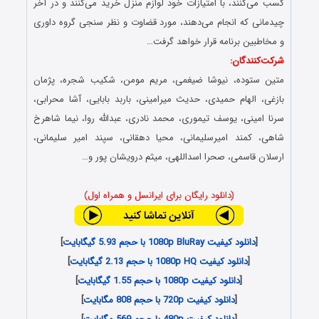
کسب می‌کنند، با امتیازات خود لوازم منزل خرید می‌کنند و در آخر
چیدمانی که انجام می‌دهند، مورد قضاوت و نظر سنجی گروه داوری
و مخاطبین برنامه قرار خواهد گرفت…
شرکت‌کنندگان:
متین ستوده، نیوشا ضیغمی، مریم مومن، شکیب شجره، پژمان
بازغی، الهام حمیدی، حدیث میرامینی، باربد بابایی، آشا محرابی،
سرنا امینی، یوسف تیموری، محمد نادری، عبدالله روا، نیما شاهرخ
شاهی، کمند امیرسلیمانی، محیا دهقانی، سپند امیر سلیمانی،
ارسلان قاسمی، صحرا اسداللهی، میثم درویشان پور و…
(دانلود رایگان برای ایرانسل و همراه اول)
[
دانلود کیفیت 1080p BluRay با حجم 5.93 گیگابایت
]
[
دانلود کیفیت 1080p HQ با حجم 2.13 گیگابایت
]
[
دانلود کیفیت 1080p با حجم 1.55 گیگابایت
]
[
دانلود کیفیت 720p با حجم 808 مگابایت
]