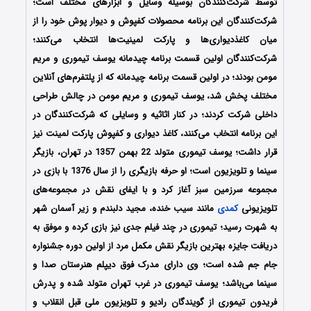
توسط شرکت‌کنندگان بوسیله وسایل و ابزارهای مختلف است؛
شرکت‌کنندگان این برنامه محصولات کفپوش و دیوار پوش خود را از
میان کاغذدیواری‌ها و پارکت لمینیت‌ها انتخاب می‌کنند؛
شرکت‌کنندگان اولین قسمت برنامه چیدمانه یوسف تیموری و مریم
مومن بودند؛ در اولین قسمت برنامه چیدمانه که از پلتفرم‌های آنلاین
مختلف پخش شد، یوسف تیموری و مریم مومن در چالش طراحی
داخلی شرکت کردند؛ در کنار اثاثیه و وسایلی که شرکت‌کنندگان در
این برنامه انتخاب می‌کنند، کاغذ دیواری و کفپوش پارکت لمینت نیز
قرار داشت؛ یوسف تیموری متولد 22 بهمن 1357 در تهران، بازیگر
سینما و تلویزیون است؛ او حرفه بازیگری را از سال 1376 با بازی در
مجموعه سرزمین سبز آغاز کرد و با ایفای نقش در مجموعه‌های
تلویزیونی
کمدی
مانند سیب خنده، مجید دلبندم و زیر آسمان شهر
به شهرت رسید؛ تیموری در چند فیلم جدی نیز بازی کرده و موفق به
دریافت جایزه بهترین بازیگر نقش مکمل مرد از اولین دوره جشنواره
جام جم شده‌ است؛ وی دارای مدرک فوق دیپلم هنرستان صدا و
سینما می‌باشد؛ یوسف تیموری در غرب تهران متولد شده و پدرش
فریدون تیموری از گویندگان رادیو و تلویزیون ملی قبل انقلاب و