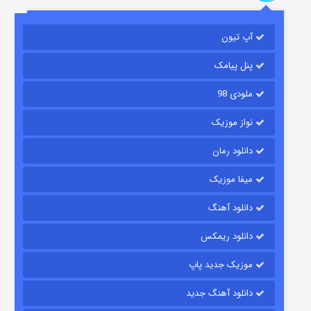
باب اسفنجی فصل ۱۷
آپ تیون
۶ (زیرنویس)
قسمت
منتشر شد
پنل پیامک
ملودی 98
نواز موزیک
دانلود رمان
میفا موزیک
رویایی برای تو
دانلود آهنگ
۱۵ (دوبله)
قسمت
منتشر شد
دانلود ریمکس
موزیک جدید پاپ
دانلود آهنگ جدید