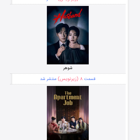
شوهر
۸ (زیرنویس)
قسمت
منتشر شد