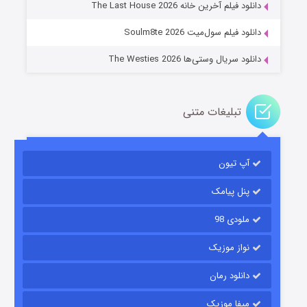
دانلود فیلم آخرین خانه The Last House 2026
دانلود فیلم سول‌میت Soulm8te 2026
دانلود سریال وستی‌ها The Westies 2026
تبلیغات متنی
مردگان متحرک: شهر مرده ۳
۲ (زیرنویس)
قسمت
منتشر شد
آپ تیون
پنل پیامک
ملودی 98
نواز موزیک
دانلود رمان
میفا موزیک