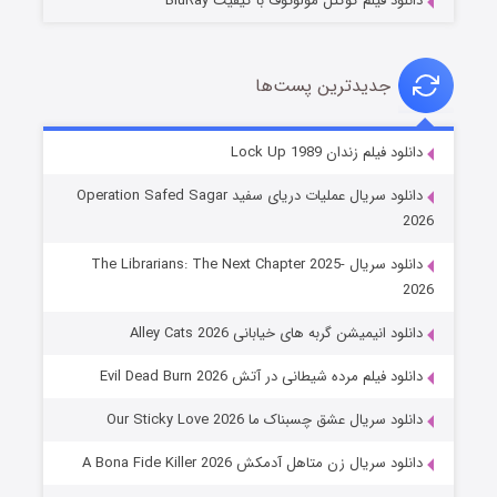
دانلود فیلم کوکتل مولوتوف با کیفیت BluRay
جدیدترین پست‌ها
شوهر
دانلود فیلم زندان Lock Up 1989
۸ (زیرنویس)
قسمت
منتشر شد
دانلود سریال عملیات دریای سفید Operation Safed Sagar
2026
دانلود سریال The Librarians: The Next Chapter 2025-
2026
دانلود انیمیشن گربه های خیابانی Alley Cats 2026
دانلود فیلم مرده شیطانی در آتش Evil Dead Burn 2026
دانلود سریال عشق چسبناک ما Our Sticky Love 2026
عملیات آپارتمان
دانلود سریال زن متاهل آدمکش A Bona Fide Killer 2026
۲ (زیرنویس)
قسمت
منتشر شد