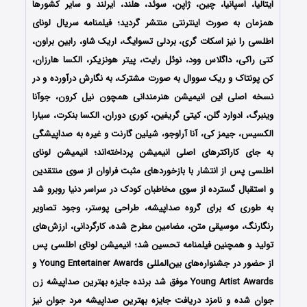
ایتالیا، اسپانیا، چین، ژاپن، سوئد، هلند، ایرلند و سایر کشورها
همزمان به صورت اینترنتی منتشر گردید؛ فیلمنامه سریال
لونای
اطلسی
را نیز اسکات گری، بردلی تسوایگ، اریک شاو، رابین براون،
کتی راکی، داگلاس وود، نوئل رایت، پیتر هونزیکر، الکسا هارزان،
کن پونتاک و ریک سووال به صورت مشترک، به نگارش درآورده و در
نسخه اصلی این انیمیشن هنرمندانی همچون نیل کرون، جوآنا
وینبرگ، ادوارد گلن، کیتی گریفین، کوری دوران، الکسا بنکرت، سیارا
الکسیس، جیمز کی، آنا آراوجو، شیلین گارنت و غیره به صداپیشگی
به جای کاراکترهای اصلی انیمیشن پرداخته‌اند؛ انیمیشن
لونای
اطلسی
پس از انتشار با بازخوردهای مثبت فراوان از سوی منتقدین
و استقبال گسترده از سوی مخاطبان کودک در سراسر دنیا روبرو شد
به طوری که برای گروه صداپیشه، طراحی پوستر، وجود تصاویر
رنگارنگ، موسیقی متن، مضامین مطرح شده، کارگردانی، ارزش‌های
تولید و همچنین فیلمنامه تحسین شد؛ انیمیشن
لونای اطلسی
پس
از حضور در جشنواره‌‌های بین‌المللی Young Entertainer Awards و
Young Artist Awards موفق شد برنده جایزه بهترین صداپیشه زن
جوان شده و نامزد دریافت جایزه بهترین صداپیشه مرد جوان نیز