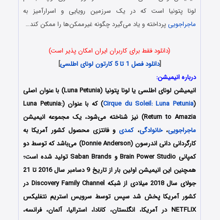
لونا پتونیا است که در یک سرزمین رویایی و اسرارآمیز به
ماجراجویی
پرداخته و یاد می‌گیرد چگونه غیرممکن‌ها را ممکن کند…
(دانلود فقط برای کاربران ایران امکان پذیر است)
[
دانلود فصل 1 تا 5
کارتون لونای اطلسی
]
درباره انیمیشن:
انیمیشن
لونای اطلسی یا لونا پتونیا
(Luna Petunia) با عنوان اصلی
(
Cirque du Soleil: Luna Petunia
) که با عنوان (Luna Petunia:
Return to Amazia) نیز شناخته می‌شود، یک مجموعه انیمیشن
ماجراجویی
،
خانوادگی
،
کمدی
و فانتزی محصول کشور آمریکا به
کارگردانی دانی اندرسون (Donnie Anderson) می‌باشد که توسط دو
کمپانی Brain Power Studio و Saban Brands تولید شده است؛
همچنین این انیمیشن اولین بار از تاریخ 9 دسامبر سال 2016 تا 21
جولای سال 2018 میلادی از شبکه Discovery Family Channel در
کشور آمریکا پخش شد سپس توسط سرویس استریم نتفلیکس
NETFLIX در آمریکا، انگلستان، کانادا، استرالیا، آلمان، فرانسه،