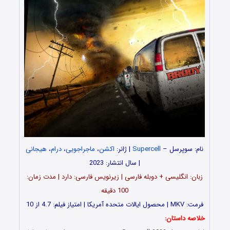
نام: سوپرسل –
Supercell
| ژانر:
اکشن
،
ماجراجویی
،
درام
،
هیجانی
| سال انتشار: 2023
زبان: انگلیسی + دوبله فارسی | زیرنویس فارسی: دارد | مدت زمان:
100 دقیقه
فرمت: MKV | محصول ایالات متحده آمریکا | امتیاز فیلم: 4.7 از 10
خلاصه داستان: