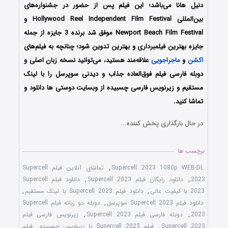
دنیل هانا می‌باشد؛ این فیلم پس از حضور در جشنواره‌های
بین‌المللی Hollywood Reel Independent Film Festival و
Newport Beach Film Festival موفق شد برنده 3 جایزه از جمله
جایزه بهترین فیلمبرداری و بهترین تدوین شود؛ چنانچه به فیلم‌های
اکشن
و
ماجراجویی
علاقه‌مند هستید، می‌توانید نسخه زبان اصلی و
دوبله فارسی فیلم فوق‌العاده جذاب و دیدنی سوپرسل را با ‌لینک
مستقیم و زیرنویس فارسی چسبیده از وبسایت دوستی ها دانلود و
تماشا کنید.
در حال بارگذاری پخش کننده...
برچسب ها
Supercell 2023 1080p WEB-DL
,
تماشای آنلاین فیلم Supercell
2023
,
دانلود رایگان فیلم Supercell 2023
,
دانلود فیلم Supercell
2023 با کیفیت عالی
,
دانلود فیلم Supercell 2023 با لینک مستقیم
,
دانلود فیلم Supercell 2023 سوپرسل
,
دوبله دو زبانه فیلم Supercell
2023
,
دوبله فارسی فیلم Supercell 2023
,
زیرنویس فارسی فیلم
Supercell 2023
,
فیلم Supercell 2023 با زیرنویس چسبیده
,
فیلم