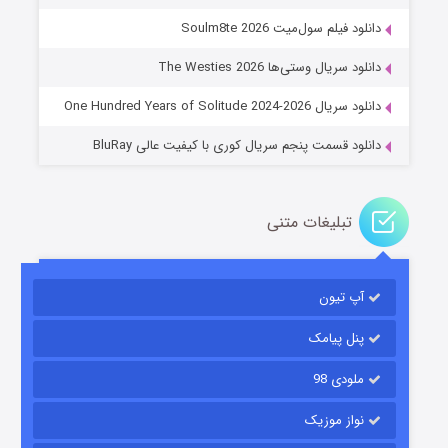
عملیات آپارتمان
دانلود فیلم سول‌میت Soulm8te 2026
۲ (زیرنویس)
قسمت
منتشر شد
دانلود سریال وستی‌ها The Westies 2026
دانلود سریال One Hundred Years of Solitude 2024-2026
دانلود قسمت پنجم سریال کوری با کیفیت عالی BluRay
تبلیغات متنی
مردگان متحرک: شهر مرده ۳
آپ تیون
۲ (زیرنویس)
قسمت
منتشر شد
پنل پیامک
ملودی 98
نواز موزیک