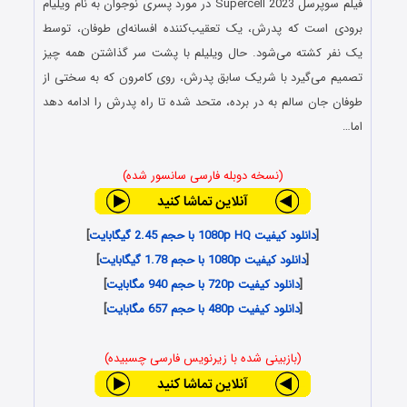
فیلم سوپرسل Supercell 2023 در مورد پسری نوجوان به نام ویلیام
برودی است که پدرش، یک تعقیب‌کننده افسانه‌ای طوفان، توسط
یک نفر کشته می‌شود. حال ویلیلم با پشت سر گذاشتن همه چیز
تصمیم می‌گیرد با شریک سابق پدرش، روی کامرون که به سختی از
طوفان جان سالم به در برده، متحد شده تا راه پدرش را ادامه دهد
اما…
(نسخه دوبله فارسی سانسور شده)
[
دانلود کیفیت 1080p HQ با حجم 2.45 گیگابایت
]
[
دانلود کیفیت 1080p با حجم 1.78 گیگابایت
]
[
دانلود کیفیت 720p با حجم 940 مگابایت
]
[
دانلود کیفیت 480p با حجم 657 مگابایت
]
(بازبینی شده با زیرنویس فارسی چسبیده)