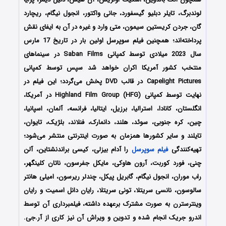
لوندبرگ، تایلر دبلیو گیسفورد، جانی واکتور، انجول نیگام، ریچارد
گان، جردن کریستین سیمون، متی وارد و غیره در آن به ایفای نقش
پرداخته‌اند؛ همچنین فیلم سوپرسل اولین بار در تاریخ 17 مارس
سال 2023 میلادی توسط کمپانی Saban Films در سینماهای
منتخب کشور آمریکا اکران خواهد شد سپس توسط کمپانی
Capelight Pictures در قالب DVD پخش می‌گردد؛ این فیلم در
نهایت توسط کمپانی Highland Film Group (HFG) در آمریکا،
انگلستان، کانادا، استرالیا، برزیل، ایتالیا، فرانسه، آلمان، اسپانیا،
چین، کره جنوبی، سوئد، هلند، دانمارک، فنلاند، بلژیک، تایوان،
تایلند و سایر کشورها همزمان به صورت اینترنتی منتشر می‌شود؛
تهیه‌کنندگی
فیلم سوپرسل
را آدام بیزلی، کیسی براندنشتاین، آلن
چنی، فورد کوربت، آرون هاوکی، مایکل جفرسون، ناتان کلینگهر،
راب موران، انجول نیگام، گابریل پیکل، چندلر ریرسون، امیلی هانتر
سالوسون، نانسی سریتلا، تونی سریتلا، رایان دانل اسمیت و رایان
وینترسترن به صورت مشترک برعهده داشته، فیلمبرداری آن توسط
اندرو جریک انجام شده و تدوین و ویراش آن نیز کاری از آر.جی.