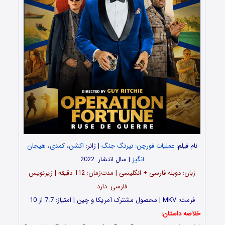
نام فیلم:
عملیات فورچن: نیرنگ جنگ
| ژانر:
اکشن
،
کمدی
،
هیجان
انگیز
| سال انتشار: 2022
زبان: دوبله فارسی + انگلیسی | مدت‌‌زمان: 112 دقیقه | زیرنویس
فارسی: دارد
فرمت: MKV | محصول مشترک آمریکا و چین | امتیاز: 7.7 از 10
خلاصه داستان: