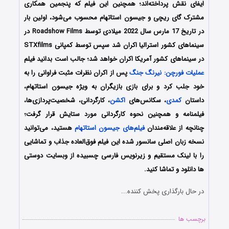
ایفای نقش پرداخته‌اند؛ همچنین این فیلم که پنجمین همکاری
مشترک گای ریچی و جیسون استاتهام محسوب می‌شود، اولین بار
در تاریخ 17 مارس سال 2022 میلادی توسط Roadshow Films در
سینماهای کشور استرالیا اکران شد سپس توسط کمپانی STXfilms
در سینماهای کشور آمریکا اکران خواهد شد؛ جالب است بدانید فیلم
عملیات فورچن: نیرنگ جنگ
پس از اکران نظرات مثبت فراوانی را به
خود جلب کرد و برای بازی بازیگران به ویژه جیسون استاتهام،
داستان
کمدی
، سکانس‌های
اکشن
، کارگردانی، شخصیت‌پردازی‌ها،
فیلمنامه و همچنین نحوه کارگردانی مورد ستایش قرار گرفت؛
چنانچه از علاقه‌مندان
فیلم‌های جیسون استاتهام
هستید، می‌توانید
نسخه زبان اصلی سانسور شده این فیلم فوق‌العاده جذاب و تماشایی
را با لینک مستقیم و زیرنویس فارسی چسبیده از وبسایت دوستی
ها دانلود و تماشا کنید.
در حال بارگذاری پخش کننده...
برچسب ها