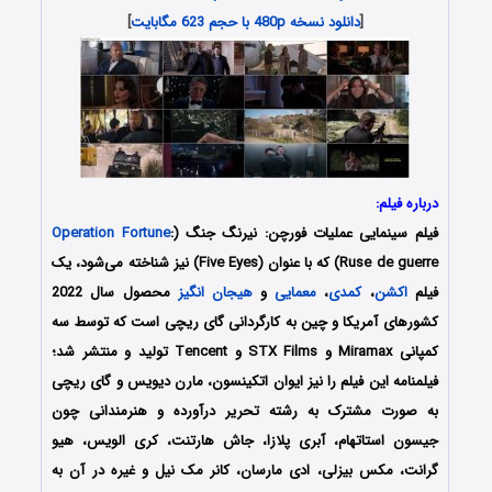
[
دانلود نسخه 480p با حجم 623 مگابایت
]
درباره فیلم:
فیلم سینمایی عملیات فورچن: نیرنگ جنگ (
:
Operation Fortune
Ruse de guerre) که با عنوان (Five Eyes) نیز شناخته می‌شود، یک
فیلم
اکشن
،
کمدی
،
معمایی
و
هیجان انگیز
محصول سال 2022
کشورهای آمریکا و چین به کارگردانی
گای ریچی
است که توسط سه
کمپانی Miramax و STX Films و Tencent تولید و منتشر شد؛
فیلمنامه این فیلم را نیز ایوان اتکینسون، مارن دیویس و گای ریچی
به صورت مشترک به رشته تحریر درآورده و هنرمندانی چون
جیسون استاتهام، آبری پلازا، جاش هارتنت، کری الویس، هیو
گرانت، مکس بیزلی، ادی مارسان، کانر مک نیل و غیره در آن به