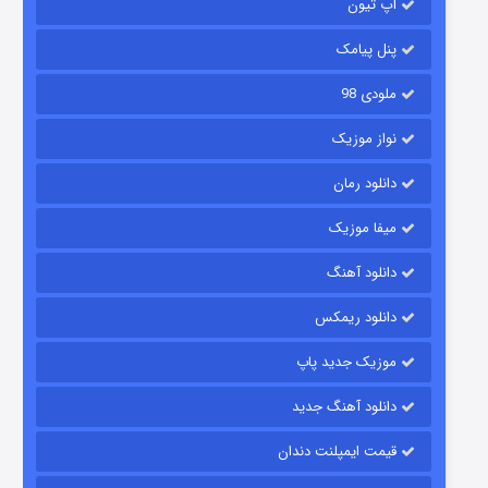
آپ تیون
مردگان متحرک: شهر مرده ۳
۲ (زیرنویس)
قسمت
منتشر شد
پنل پیامک
ملودی 98
نواز موزیک
دانلود رمان
میفا موزیک
دانلود آهنگ
شکست استوارت در نجات جهان
دانلود ریمکس
۷ (زیرنویس)
قسمت
منتشر شد
موزیک جدید پاپ
دانلود آهنگ جدید
قیمت ایمپلنت دندان