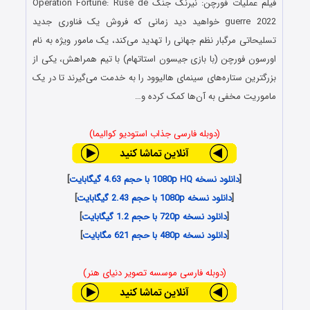
فیلم عملیات فورچن: نیرنگ جنگ Operation Fortune: Ruse de
guerre 2022 خواهید دید زمانی که فروش یک فناوری جدید
تسلیحاتی مرگبار نظم جهانی را تهدید می‌کند، یک مامور ویژه به نام
اورسون فورچن (با بازی جیسون استاتهام) با تیم همراهش، یکی از
بزرگترین ستاره‌های سینمای هالیوود را به خدمت می‌گیرند تا در یک
ماموریت مخفی به آن‌ها کمک کرده و…
(دوبله فارسی جذاب استودیو کوالیما)
[
دانلود نسخه 1080p HQ با حجم 4.63 گیگابایت
]
[
دانلود نسخه 1080p با حجم 2.43 گیگابایت
]
[
دانلود نسخه 720p با حجم 1.2 گیگابایت
]
[
دانلود نسخه 480p با حجم 621 مگابایت
]
(دوبله فارسی موسسه تصویر دنیای هنر)