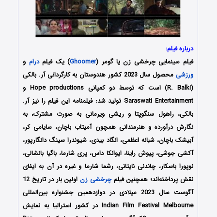
درباره فیلم:
فیلم سینمایی چرخشی زن یا گومر (
Ghoomer
) یک فیلم
درام
و
ورزشی
محصول سال 2023 کشور هندوستان به کارگردانی آر. بالکی
(R. Balki) است که توسط دو کمپانی‌ Hope productions و
Saraswati Entertainment تولید شد؛ فیلمنامه این فیلم را نیز آر.
بالکی، راهول سنگوپتا و ریشی ویرمانی به صورت مشترک، به
نگارش درآورده و هنرمندانی همچون آمیتاب باچان، سایامی کر،
آبیشک باچان، شبانه اعظمی، انگاد بیدی، شیوندرا سینگ دانگارپور،
آکشی جوشی، پیوش راینا، ایوانکا داس، پری شارما، باگیا بانشالی،
نوپورا باسکار، چاندنی نایتانی، رشما شارما و غیره در آن به ایفای
نقش پرداخته‌اند؛ همچنین فیلم
چرخشی زن
اولین بار در تاریخ 12
آگوست سال 2023 میلادی در دوازدهمین جشنواره بین‌المللی
Indian Film Festival Melbourne در کشور استرالیا به نمایش