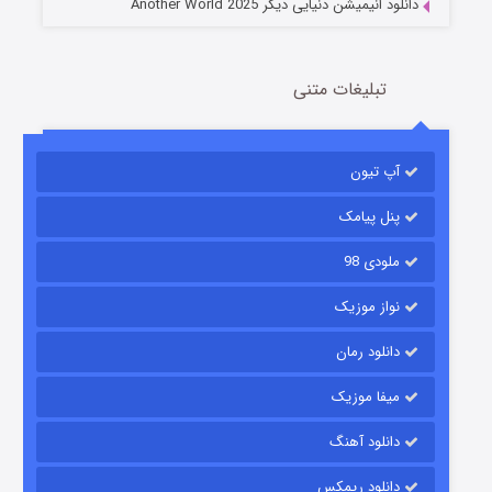
دانلود انیمیشن دنیایی دیگر Another World 2025
تبلیغات متنی
آپ تیون
باب اسفنجی فصل ۱۷
6 (زیرنویس)
قسمت
منتشر شد
پنل پیامک
ملودی 98
نواز موزیک
دانلود رمان
میفا موزیک
دانلود آهنگ
رویایی برای تو
دانلود ریمکس