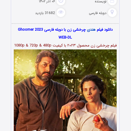
نویسنده
۰۶ آذر ۱۴۰۲
دوبله فارسی
31682 بازدید
دانلود فیلم
هندی
چرخشی زن با دوبله فارسی Ghoomer 2023
WEB-DL
فیلم چرخشی زن
محصول ۲۰۲۳
با کیفیت 1080p & 720p & 480p