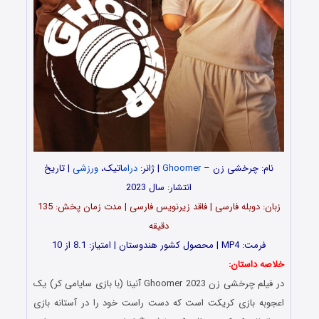
نام:
چرخشی زن –
Ghoomer
| ژانر:
درام
اتیک،
ورزشی
| تاریخ
انتشار: سال 2023
زبان: دوبله فارسی | فاقد زیرنویس فارسی | مدت زمان پخش: 135
دقیقه
فرمت: MP4 | محصول کشور هندوستان | امتیاز: 8.1 از 10
خلاصه داستان:
در فیلم چرخشی زن Ghoomer 2023 آنینا (با بازی سایامی کر) یک
اعجوبه بازی کریکت است که دست راست خود را در آستانه بازی