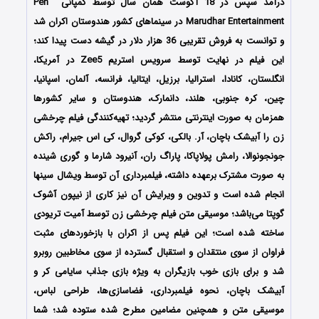
درآمد سپس در 18 آگوست همان سال توسط کمپانی Pen
Marudhar Entertainment در سینماهای کشور هندوستان اکران شد
و توانست به فروش تقریبی 36 هزار دلار در گیشه دست پیدا کند؛
این فیلم در نهایت توسط سرویس استریم Zee5 در آمریکا،
انگلستان، کانادا، استرالیا، برزیل، ایتالیا، فرانسه، آلمان، اسپانیا،
چین، کره جنوبی، هلند، دانمارک، هندوستان و سایر کشورها
همزمان به صورت اینترنتی منتشر گردید؛ تهیه‌کنندگی فیلم چرخشی
زن را آبیشک باچان، آر. بالکی، کوکی گروال، کی اس جیرام، راکش
جونجونوالا، رامش پولاپاکا، پاراگ ران، آنیرود شارما و گوری شینده
به صورت مشترک برعهده داشته، فیلمبرداری آن توسط ویشال سینها
انجام شده است و تدوین و ویرایش آن نیز کاری از نیپون آشوک
گوپتا می‌باشد؛ موسیقی متن فیلم چرخشی زن توسط آمیت تریودی
ساخته شده است؛ این فیلم پس از اکران با بازخوردهای مثبت
فراوان از سوی منتقدان و استقبال گسترده از سوی مخاطبین روبرو
شد و برای بازی خوب بازیگران به ویژه بازی جذاب سایامی کر و
آبیشک باچان، نحوه فیلمبرداری، فضاسازی‌ها، طراحی لباس،
موسیقی متن و همچنین مضامین مطرح شده ستوده شد؛ شما