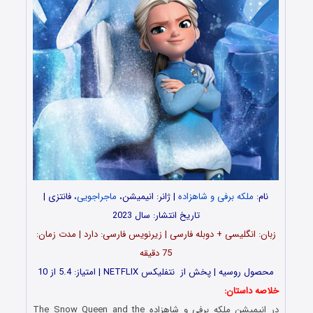
نام:
ملکه برفی و شاهزاده
| ژانر: انیمیشن،
ماجراجویی
، فانتزی |
تاریخ انتشار: سال 2023
زبان: انگلیسی + دوبله فارسی | زیرنویس فارسی: دارد | مدت‌ زمان:
75 دقیقه
محصول روسیه | پخش از نتفلیکس NETFLIX | امتیاز: 5.4 از 10
خلاصه داستان:
در انیمیشن
ملکه برفی و شاهزاده
The Snow Queen and the