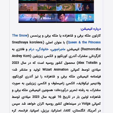
درباره انیمیشن:
کارتون
ملکه برفی و شاهزاده یا ملکه برفی و پرنسس
(
The Snow
Queen & the Princess
) با عنوان اصلی (Snezhnaya koroleva:
Razmorozka) انیمیشنی
ماجراجویی
،
خانوادگی
،
درام
و فانتزی به
کارگردانی مشترک آندری کورنکوو و الکسی زیزیلین (Andrey Korn
و Alex Tsitsilin) محصول کشور روسیه است که در سال 2023
میلادی توسط کمپانی‌ Wizart Animation تولید و منتشر شد؛
فیلمنامه انیمیشن ملکه برفی و شاهزاده را نیز آندری کورنکوو،
ولادیمیر نیکولایف، الکسی زامیسلوف و الکسی زیزیلین به صورت
مشترک، به رشته تحریر درآورده‌اند؛ همچنین انیمیشن ملکه برفی و
شاهزاده اولین بار در تاریخ 16 فوریه سال 2023 میلادی توسط
کمپانی Volga در سینماهای کشور روسیه اکران خواهد شد سپس
در آمریکا، انگلستان، کانادا، استرالیا، برزیل، اسپانیا، فرانسه، کره