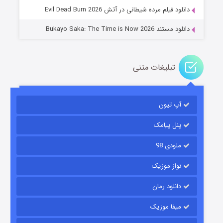
دانلود فیلم مرده شیطانی در آتش Evil Dead Burn 2026
دانلود مستند Bukayo Saka: The Time is Now 2026
تبلیغات متنی
باب اسفنجی فصل ۱۷
آپ تیون
۶ (زیرنویس)
قسمت
منتشر شد
پنل پیامک
ملودی 98
نواز موزیک
دانلود رمان
میفا موزیک
رویایی برای تو