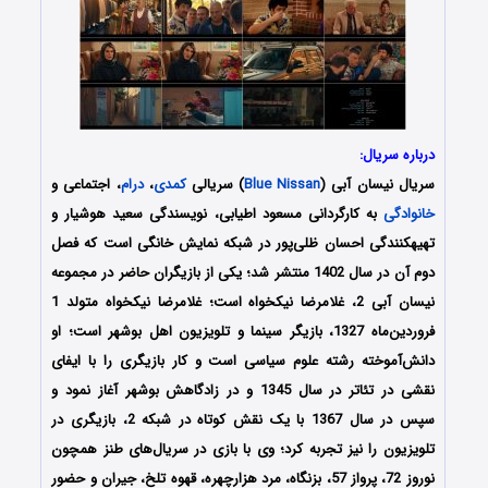
درباره سریال:
سریال نیسان آبی (
Blue Nissan
) سریالی
کمدی
،
درام
، اجتماعی و
خانوادگی
به کارگردانی مسعود اطیابی، نویسندگی سعید هوشیار و
تهیه‎کنندگی احسان ظلی‌پور در شبکه نمایش خانگی است که فصل
دوم آن در سال 1402 منتشر شد؛ یکی از بازیگران حاضر در مجموعه
نیسان آبی 2، غلامرضا نیکخواه است؛ غلامرضا نیکخواه متولد 1
فروردین‌ماه 1327، بازیگر سینما و تلویزیون اهل بوشهر است؛ او
دانش‌آموخته رشته علوم سیاسی است و کار بازیگری را با ایفای
نقشی در تئاتر در سال 1345 و در زادگاهش بوشهر آغاز نمود و
سپس در سال 1367 با یک نقش کوتاه در شبکه 2، بازیگری در
تلویزیون را نیز تجربه کرد؛ وی با بازی در سریال‌های طنز همچون
نوروز 72، پرواز 57، بزنگاه، مرد هزارچهره، قهوه تلخ، جیران و حضور