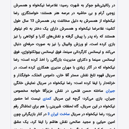
در رئالیتی‌شو جوکر به شهرت رسید؛ غلامرضا نیکخواه و همسرش
زوجی آرام و بی حاشیه در عرصه هنر هستند؛ خواستگاری رضا
نیکخواه از همسرش به دلیل مخالفت پدر همسرش 13 سال طول
کشید؛ غلامرضا نیکخواه و همسرش دارای یک دختر به نام نیلوفر
هستند که راه پدر را پیش گرفته و نقش‌های گذرا و کوتاهی را نیز
بازی کرده است، او ورزش والیبال را نیز به‌ صورت حرفه‌ای دنبال
می‌کند و لیسانس کارگردانی سینما، فوق لیسانس بیوتکنولوژی، فوق
لیسانس سینما و دکترای مدیریت بازرگانی را اخذ کرده است؛ رضا
نیکخواه که در آثار زیادی با مهران مدیری همکاری کرده است، در
سریال قهوه تلخ نقش مستر آقا خان، داموس الملک، خوابگذار و
خزانه‌دار را ایفا کرده است؛ رضا نیکخواه در سریال نمایش خانگی
جیران
ساخته حسن فتحی در نقش عزیزآقا خواجه مخصوص
جیران، بازی می‌کرد؛ گرچه این سریال
کمدی
نیست اما حضور
نیکخواه در این سریال، گاه لحظات شیرینی را هم برای تماشاگر رقم
می‌زد؛ رضا نیکخواه در سریال
ساخت ایران 3
در کنار بازیگرانی چون
امین حیایی و مجید صالحی نقش هاشم را ایفا کرد، یک عشق