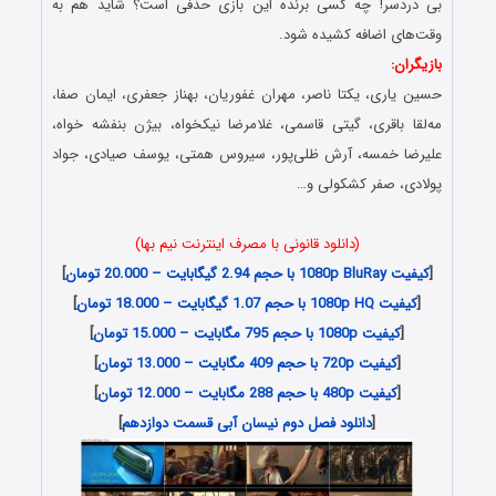
بی دردسر! چه کسی برنده این بازی حذفی است؟ شاید هم به
وقت‌های اضافه کشیده شود.
بازیگران:
حسین یاری، یکتا ناصر، مهران غفوریان، بهناز جعفری، ایمان صفا،
مه‌لقا باقری، گیتی قاسمی، غلامرضا نیکخواه، بیژن بنفشه خواه،
علیرضا خمسه، آرش ظلی‌پور، سیروس همتی، یوسف صیادی، جواد
پولادی، صفر کشکولی و…
(دانلود قانونی با مصرف اینترنت نیم بها)
[
کیفیت 1080p BluRay با حجم 2.94 گیگابایت – 20.000 تومان
]
[
کیفیت 1080p HQ با حجم 1.07 گیگابایت – 18.000 تومان
]
[
کیفیت 1080p با حجم 795 مگابایت – 15.000 تومان
]
[
کیفیت 720p با حجم 409 مگابایت – 13.000 تومان
]
[
کیفیت 480p با حجم 288 مگابایت – 12.000 تومان
]
[
دانلود فصل دوم نیسان آبی قسمت دوازدهم
]