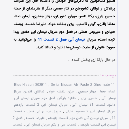
استیو مک‌کوئین که بامزگی‌های خودش را داشت؛ حال این هنرمند
پرتلاش و توانای کشورمان در کنار جمعی دیگر از هنرمندان از جمله
حسین یاری، یکتا ناصر، مهران غفوریان، بهناز جعفری، ایمان صفا،
مه‌لقا باقری، گیتی قاسمی، بیژن بنفشه خواه، علیرضا خمسه، یوسف
صیادی و سیروس همتی در فصل دوم سریال نیسان آبی حضور پیدا
کرده است؛ سریال
نیسان آبی فصل 2 قسمت 11
را می‌توانید به
صورت قانونی از سایت دوستی‌ها دانلود و تماشا کنید.
در حال بارگذاری پخش کننده...
برچسب ها
,
Blue Nissan S02E11
,
Serial Nissan Abi Fasle 2 Ghesmate 11
ایمان صفا
,
بهناز جعفری
,
بیژن بنفشه خواه
,
تماشای آنلاین سریال
نیسان آبی
,
حسین یاری
,
دانلود رایگان فصل دوم سریال نیسان آبی
,
دانلود قسمت 31 نیسان آبی
,
سریال نیسان آبی 2 قسمت یازدهم
,
سریال نیسان آبی 2 مسعود اطیابی
,
سریال نیسان آبی فصل 2 قسمت
11
,
سریال نیسان آبی فصل دوم قسمت یازدهم
,
علیرضا خمسه
,
فصل 2
نیسان آبی قسمت یازدهم
,
قسمت سی و یکم سریال نیسان آبی
,
قسمت