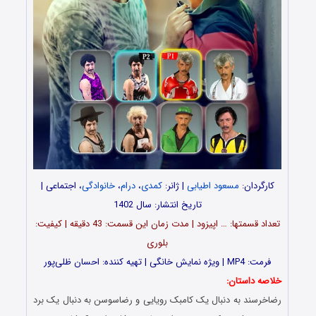
کارگردان:
مسعود اطیابی
| ژانر:
کمدی
،
درام
،
خانوادگی
، اجتماعی |
تاریخ انتشار: سال 1402
تعداد قسمت‎ها: … اپیزود | مدت زمان این قسمت: 43 دقیقه | کیفیت:
بلوری
فرمت: MP4 | ویژه نمایش خانگی | تهیه کننده: احسان ظلی‌پور
خلاصه داستان:
رضاخرسند به دنبال یک کامبک رویایی و رضاسوسن به دنبال یک برد