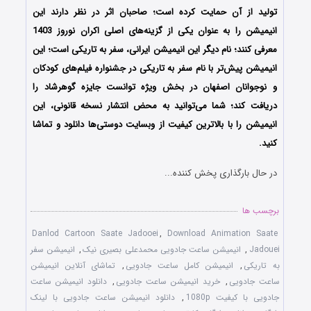
تولید از آن حمایت کرده است؛ صاحبان اثر در نظر دارند این
انیمیشن را به عنوان یکی از گزینه‌های اصلی اکران نوروز 1403
معرفی کنند؛ نام دیگر این انیمیشن ایرانی، سفر به تاریکی است؛ این
انیمیشن پیش‌تر با نام سفر به تاریکی در جشنواره فیلم‌های کودکان
و نوجوانان اصفهان در بخش ویژه توانست جایزه گوهرشاد را
دریافت کند؛ شما می‌توانید به محض انتشار نسخه قانونی، این
انیمیشن را با بالاترین کیفیت از وبسایت دوستی‌ها دانلود و تماشا
کنید.
در حال بارگذاری پخش کننده...
برچسب ها
Danlod Cartoon Saate Jadooei
,
Download Animation Saate
Jadouei
,
انیمیشن ساعت جادویی محمدعلی بصیری نیک
,
انیمیشن سفر
به تاریکی
,
انیمیشن کامل ساعت جادویی
,
تماشای آنلاین انیمیشن
ساعت جادویی
,
خرید انیمیشن ساعت جادویی
,
دانلود انیمیشن ساعت
جادویی با کیفیت 1080p
,
دانلود انیمیشن ساعت جادویی با لینک