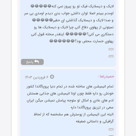
لایک و دیسلایک فیک تو رو پیروز نمی کنه😂😂😂😂😂
اومدم ببینم اصلا توان داشتی جواب بدی دیدم اومدی بی سر
و صدا لایک و دیسلایک گذاشتی ای حقیر😂😂😂😂😂
نمیتونی از پهلوی دفاع کنی چرا لایک و دیسلایک ها رو
دستکاری می کنی؟😂😂😂😂😂 اینقدر سخته قبول کنی
پهلوی خسارت محض بود؟😂😂😂😂😂😂
پاسخ
حمیدرضا :
۶ فروردین ۱۴۰۳
تمام انیمیشن های ساخته شده در تمام دنیا پروپاگاندا کشور
خودش رو داره فقط چون اونا انیمیشن های جذابی هستش
ادم های عادی و امثال تو متوجه پیامش نمیشن میگن ایران
سعی در تزریق پروپاگاندا داره
البته این انیمیشن از پوسترش هم مشخصه که از لحاظ
گرافیکی و داستانی ضعیفه