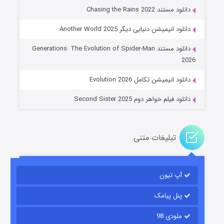
دانلود مستند Chasing the Rains 2022
دانلود انیمیشن دنیایی دیگر Another World 2025
جادوگری در مغولستان
دانلود مستند Generations: The Evolution of Spider-Man
14 (زیرنویس)
قسمت
منتشر شد
2026
دانلود انیمیشن تکامل Evolution 2026
دانلود فیلم خواهر دوم Second Sister 2025
تبلیغات متنی
باب اسفنجی فصل ۱۷
آپ تیون
6 (زیرنویس)
قسمت
منتشر شد
پنل پیامک
ملودی 98