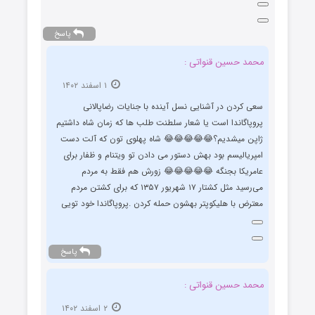
پاسخ
محمد حسین قنواتی :
۱ اسفند ۱۴۰۲
سعی کردن در آشنایی نسل آینده با جنایات رضاپالانی
پروپاگاندا است یا شعار سلطنت طلب ها که زمان شاه داشتیم
ژاپن میشدیم؟😂😂😂😂😂 شاه پهلوی تون که آلت دست
امپریالیسم بود بهش دستور می دادن تو ویتنام و ظفار برای
عامریکا بجنگه 😂😂😂😂😂 زورش هم فقط به مردم
می‌رسید مثل کشتار ۱۷ شهریور ۱۳۵۷ که برای کشتن مردم
معترض با هلیکوپتر بهشون حمله کردن .پروپاگاندا خود تویی
پاسخ
محمد حسین قنواتی :
۲ اسفند ۱۴۰۲