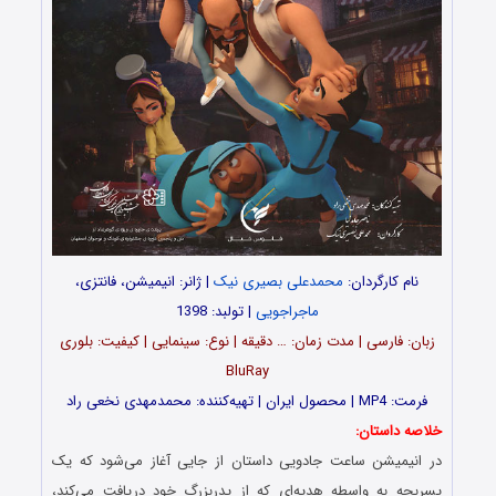
نام کارگردان:
محمدعلی بصیری نیک
| ژانر: انیمیشن، فانتزی،
ماجراجویی
| تولبد: 1398
زبان: فارسی | مدت‌‌ زمان: … دقیقه | نوع: سینمایی | کیفیت: بلوری
BluRay
فرمت: MP4 | محصول ایران | تهیه‎‌‌کننده: محمدمهدی نخعی راد
خلاصه داستان:
در انیمیشن ساعت جادویی داستان از جایی آغاز می‌شود که یک
پسربچه به واسطه هدیه‌ای که از پدربزرگ خود دریافت می‌کند،