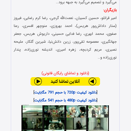
می‌گیرد و تصمیم می‌گیرد به جبهه برود…
بازیگران:
امیر قرانلو، حسین کسبیان، نعمت‌الله گرجی، رضا کرم رضایی، فیروز
(ستار داداش‌پور هریس)، احمد بهروزی، منوچهر افسری، رعنا
صفوی، محمد ابهری، رضا فدایی حسینی، داریوش هریس، جعفر
جهانگیری، معصومه تقی‌پور، زرین دانش‌نیا، شیرین گلکار، ملیحه
نصیری، مریم کردبچه، زهره امیری، اندیشه نوری‌زاده، پندار
نوری‌زاده و…
(دانلود و تماشای رایگان قانونی)
[
دانلود کیفیت 720p با حجم 791 مگابایت
]
[
دانلود کیفیت 480p با حجم 541 مگابایت
]