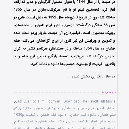
در سینما را از سال 1344 با عنوان دستیار کارگردان و مدیر تدارکات
آغاز کرد؛ نخستین فیلم او با نام سرنوشت‌سازان در سال 1356
ساخته‌ شد؛ وی در تاریخ 8 دی‌ماه سال 1392 به دلیل ایست قلبی در
سن 66 سالگی درگذشت‌؛ موسیقی متن فیلم طغیان از ساخته‌های
روبیک منصوری است، فیلمبرداری آن توسط مازیار پرتو انجام شده
و تدوین‌ و ویرایش آن نیز کاری از ایرج گل‌افشان می‌باشد؛ فیلم
طغیان در سال 1364 ساخته و در سینماهای سرتاسر کشور به اکران
عمومی درآمد؛ شما می‌توانید نسخه رایگان قانونی این فیلم را با
بالاترین کیفیت از وبسایت دوستی‌ها دانلود و تماشا کنید.
در حال بارگذاری پخش کننده...
برچسب ها
Download The Revolt Full Movie
,
Danlod Film Toghyan
,
اکشن
,
تماشای آنلاین فیلم طغیان
,
خانوادگی
,
خرید فیلم طغیان
,
دانلود رایگان
فیلم طغیان
,
دانلود فیلم طغیان
,
دانلود فیلم طغیان با کیفیت 1080p
,
دانلود فیلم طغیان با کیفیت عالی
,
دانلود فیلم طغیان با لینک مستقیم
,
دانلود قانونی فیلم طغیان
,
درام
,
فیلم سینمایی طغیان
,
فیلم طغیان