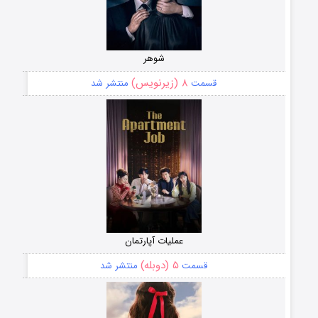
شوهر
۸ (زیرنویس)
قسمت
منتشر شد
عملیات آپارتمان
۵ (دوبله)
قسمت
منتشر شد