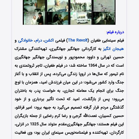
درباره فیلم:
فیلم سینمایی طغیان (
The Revolt
) فیلمی
اکشن
،
درام
،
خانوادگی
و
هیجان انگیز
به کارگردانی جهانگیر جهانگیری، تهیه‌کنندگی مشترک
حسین تهرانی و داوود محمودپور و نویسندگی جهانگیر جهانگیری
است که در سال 1364 ساخته شد؛ در فیلم طغیان، تاجر ثروتمندی به
نام تیمور که سال‌ها در اروپا زندگی می‌کرده، پس از انقلاب و با آغاز
جنگ وارد کشور می‌شود؛ در این میان فرزندش امید، همزمان با اوج
جنگ برای انجام یک معامله تجاری، به خواست پدر، به باختران
می‌رود؛ پس از بازگشت، امید که تحت تأثیر بردباری و از خود
گذشتگی مردم قرار گرفته تصمیم می‌گیرد به جبهه برود؛ امیر قرانلو،
حسین کسبیان، نعمت‌الله گرجی و رضا کرم رضایی از جمله بازیگران
این فیلم هستند؛ جهانگیر جهانگیری‌مقدم متولد سال 1325 در انزلی،
کارگردان، تهیه‌کننده و فیلمنامه‌نویس سینمای ایران بود؛ وی فعالیت