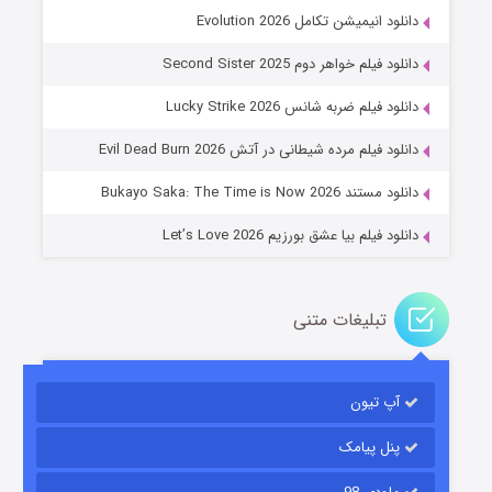
دانلود انیمیشن تکامل Evolution 2026
دانلود فیلم خواهر دوم Second Sister 2025
جادوگری در مغولستان
دانلود فیلم ضربه شانس Lucky Strike 2026
۱۴ (زیرنویس)
قسمت
منتشر شد
دانلود فیلم مرده شیطانی در آتش Evil Dead Burn 2026
دانلود مستند Bukayo Saka: The Time is Now 2026
دانلود فیلم بیا عشق بورزیم Let’s Love 2026
تبلیغات متنی
باب اسفنجی فصل ۱۷
آپ تیون
۶ (زیرنویس)
قسمت
منتشر شد
پنل پیامک