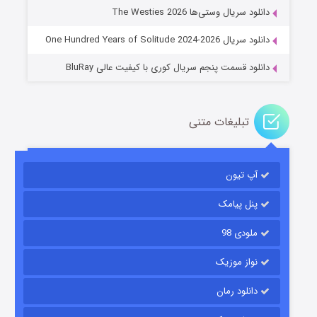
۲ (زیرنویس)
قسمت
منتشر شد
دانلود سریال وستی‌ها The Westies 2026
دانلود سریال One Hundred Years of Solitude 2024-2026
دانلود قسمت پنجم سریال کوری با کیفیت عالی BluRay
تبلیغات متنی
مردگان متحرک: شهر مرده ۳
آپ تیون
۲ (زیرنویس)
قسمت
منتشر شد
پنل پیامک
ملودی 98
نواز موزیک
دانلود رمان