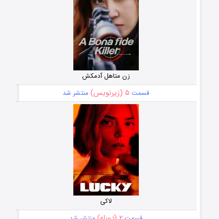
زن متاهل آدمکش
۵ (زیرنویس)
قسمت
منتشر شد
لاکی
۲ (دوبله)
قسمت
منتشر شد