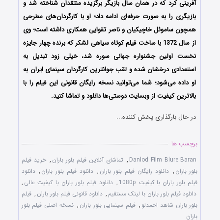
آفرینی کرد که در همان سال بازیگر برگزیده منتقدان شناخته شد و
بازیگری را به صورت حرفه‌ای ادامه داد؛ او با کارگردان‌های مطرحی
همچون ساموئل خاچیکیان و ناصر تقوایی همکاری داشته‌ است؛ وی
از سال 1372 با ساخت فیلم کوتاه سیاهی لشکر که برنده چهار جایزه
نخست اولین جشنواره جهانی سوره شد، خیلی زود تبدیل به
استعدادی درخشان شده و لقب جوانترین کارگردان سینمای ایران به
او داده می‌شود؛ شما می‌توانید نسخه رایگان قانونی این فیلم را با
بالاترین کیفیت از وبسایت دوستی‌ها دانلود و تماشا کنید.
در حال بارگذاری پخش کننده...
برچسب ها
Danlod Film Blure Baran
,
تماشای آنلاین فیلم بلور باران
,
خرید فیلم
بلور باران
,
دانلود رایگان فیلم بلور باران
,
دانلود فیلم بلور باران
,
دانلود
فیلم بلور باران با کیفیت 1080p
,
دانلود فیلم بلور باران با کیفیت عالی
,
دانلود فیلم بلور باران با لینک مستقیم
,
دانلود قانونی فیلم بلور باران
,
فیلم
بلور باران شاهد احمدلو
,
فیلم سینمایی بلور باران
,
نسخه اصلی فیلم بلور
باران