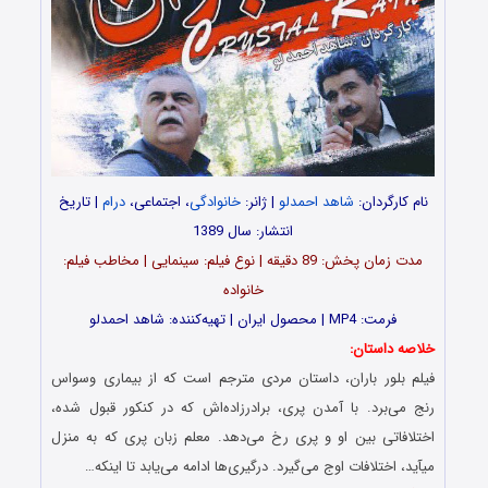
نام کارگردان:
شاهد احمدلو
| ژانر:
خانوادگی
، اجتماعی،
درام
| تاریخ
انتشار: سال 1389
مدت‌‌ زمان پخش: 89 دقیقه | نوع فیلم: سینمایی | مخاطب فیلم:
خانواده
فرمت: MP4 | محصول ایران | تهیه‌کننده: شاهد احمدلو
خلاصه داستان:
فیلم بلور باران، داستان مردی مترجم است که از بیماری وسواس
رنج می‌برد. با آمدن پری، برادرزاده‌اش که در کنکور قبول شده،
اختلافاتی بین او و پری رخ می‌دهد. معلم زبان پری که به منزل
می‎آید، اختلافات اوج می‌گیرد. درگیری‌ها ادامه می‌یابد تا اینکه…