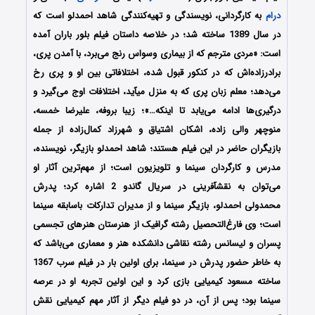
درام
به کارگردانی، نویسندگی و تهیه‌کنندگی شاهد احمدلو است که
در سال 1389 ساخته شد؛ در خلاصه داستان فیلم بلور باران آمده
است: «مردی مترجم که از بیماری وسواس رنج می‌برد، با آمدن پری،
برادرزاده‌اش که در کنکور قبول شده، اختلافاتی بین او و پری رخ
می‌دهد؛ معلم زبان پری که به منزل می‎آید، اختلافات اوج می‌گیرد و
درگیری‌ها ادامه می‌یابد تا اینکه…»؛ زیبا بروفه، علیرضا خمسه،
منوچهر والی زاده، اشکان اشتیاق و شهرزاد کمال‌زاده از جمله
بازیگران حاضر در این فیلم هستند؛ شاهد احمدلو بازیگر، نویسنده،
مدرس و کارگردان سینما و تلویزیون است؛ از مهم‌ترین آثار او
می‌توان به نقش‎آفرینی در سریال گاندو 2 اشاره کرد؛ پدرش
محمدولی احمدلو، بازیگر سینما و از مدیران تدارکات باسابقه سینما
است؛ وی فارغ‌التحصیل رشته گرافیک از هنرستان هنرهای تجسمی
پسران و لیسانس رشته نقاشی دانشکده هنر و معماری می‌باشد که
به خاطر حضور پدرش در سینما، برای اولین بار در فیلم سرب 1367
ساخته مسعود کیمیایی بازی کرد و این اولین تجربه او در عرصه
سینما بود؛ پس از آن، در دو فیلم دیگر از آثار مهم کیمیایی نقش