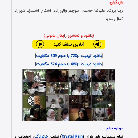
بازیگران:
زیبا بروفه، علیرضا خمسه، منوچهر والی‌زاده، اشکان اشتیاق، شهرزاد
کمال‌زاده و…
(دانلود و تماشای رایگان قانونی)
[
دانلود کیفیت 720p با حجم 859 مگابایت
]
[
دانلود کیفیت 480p با حجم 524 مگابایت
]
درباره فیلم:
فیلم سینمایی بلور باران (
Crystal Rain
) فیلمی
خانوادگی
، اجتماعی و