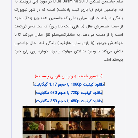
فیلم جاسمین غمگین Blue Jasmine 2013 در مورد زنی ثروتمند به
نام جاسمین فرنچ (با بازی کیت بلانشت) است که در شهر نیویورک
زندگی می‌کند. در این میان زمانی که جاسمین همه چیز زندگی خود
از جمله همسرش هال (با بازی الک بالدوین) که یک تاجر ثروتمند
است را از دست می‌دهد، به سانفرانسیسکو نقل مکان می‌کند تا با
خواهرش جینجر (با بازی سالی هاوکینز) زندگی کند. حال جاسمین
تلاش می‌کند با وجود نداشتن مهارت و پول، دوباره روی پای خود
بایستد اما…
(سانسور شده با زیرنویس فارسی چسبیده)
[
دانلود کیفیت 1080p با حجم 1.17 گیگابایت
]
[
دانلود کیفیت 720p با حجم 630 مگابایت
]
[
دانلود کیفیت 480p با حجم 359 مگابایت
]