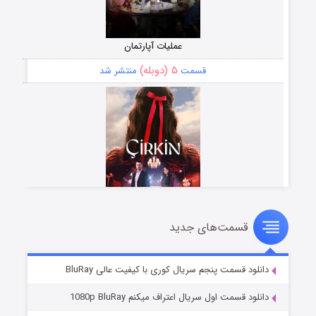
عملیات آپارتمان
۵ (دوبله)
قسمت
منتشر شد
قسمت‌های جدید
سریال زشت
۲ (زیرنویس)
قسمت
منتشر شد
دانلود قسمت پنجم سریال کوری با کیفیت عالی BluRay
دانلود قسمت اول سریال اعتراف میکنم 1080p BluRay