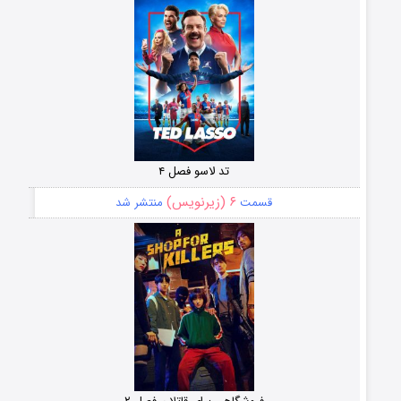
تد لاسو فصل ۴
۶ (زیرنویس)
قسمت
منتشر شد