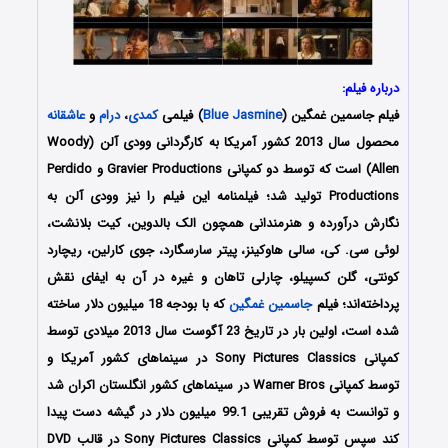
درباره فیلم:
فیلم جاسمین غمگین (
Blue Jasmine
) فیلمی
کمدی
،
درام
و
عاشقانه
محصول سال 2013 کشور آمریکا به کارگردانی وودی آلن (Woody
Allen) است که توسط دو کمپانی Gravier Productions و Perdido
Productions تولید شد؛ فیلمنامه این فیلم را نیز وودی آلن به
نگارش درآورده و هنرمندانی همچون الک بالدوین، کیت بلانشت،
لوئی سی. کی، سالی هاوکینز، پیتر سارسگارد، جوی کارلین، ریچارد
کونتی، گلن کسپیلو، چارلی تاهان و غیره در آن به ایفای نقش
پرداخته‌اند؛ فیلم
جاسمین غمگین
که با بودجه 18 میلیون دلار ساخته
شده است، اولین
بار در تاریخ 23 آگوست سال 2013 میلادی توسط
کمپانی Sony Pictures Classics در سینماهای کشور آمریکا و
توسط کمپانی Warner Bros در سینماهای کشور انگلستان اکران شد
و توانست به فروش تقریبی 99.1 میلیون دلار در گیشه دست پیدا
کند سپس توسط کمپانی Sony Pictures Classics در قالب DVD