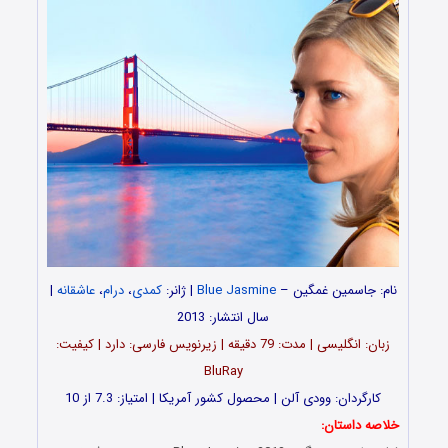
نام: جاسمین غمگین –
Blue Jasmine
| ژانر:
کمدی
،
درام
،
عاشقانه
|
سال انتشار: 2013
زبان: انگلیسی | مدت‌: 79 دقیقه | زیرنویس فارسی: دارد | کیفیت:
BluRay
کارگردان: وودی آلن | محصول کشور آمریکا | امتیاز: 7.3 از 10
خلاصه داستان: