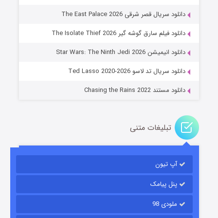
دانلود سریال قصر شرقی The East Palace 2026
دانلود فیلم سارق گوشه گیر The Isolate Thief 2026
جادوگری در مغولستان
دانلود انیمیشن Star Wars: The Ninth Jedi 2026
۱۴ (زیرنویس)
قسمت
منتشر شد
دانلود سریال تد لاسو Ted Lasso 2020-2026
دانلود مستند Chasing the Rains 2022
تبلیغات متنی
آپ تیون
باب اسفنجی فصل ۱۷
۶ (زیرنویس)
قسمت
منتشر شد
پنل پیامک
ملودی 98