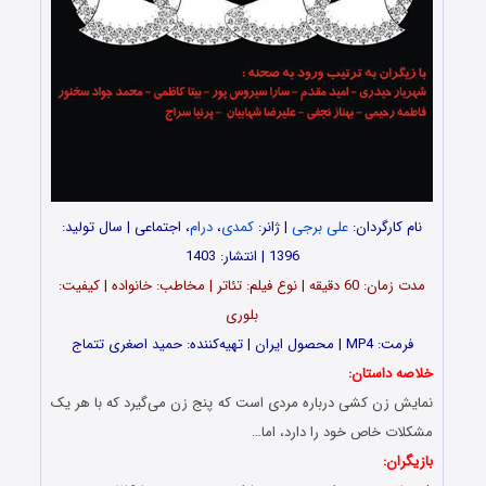
نام کارگردان:
علی ‌برجی
| ژانر:
کمدی
،
درام
، اجتماعی | سال تولید:
1396 | انتشار: 1403
مدت زمان: 60 دقیقه | نوع فیلم: تئاتر | مخاطب: خانواده | کیفیت:
بلوری
فرمت: MP4 | محصول ایران | تهیه‌کننده: حمید ‌اصغری ‌تتماج
خلاصه داستان:
نمایش زن کشی درباره مردی است که پنج زن می‌گیرد که با هر یک
مشکلات خاص خود را دارد، اما…
بازیگران: