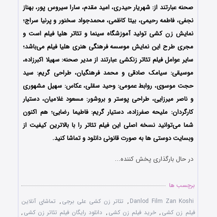
صحنه عبارتند از: شهریار حیدری، امید مقدم، سارا سیروس پور، بهناز
نجفی، فاطمه رحیمی، بیتا کاظمی، محمدجواد سخنور و پرنیا سراج؛
نمایش زن کشی تولید آموزشگاه سینما و تئاتر هلیا فیلم است و
مجری طرح این نمایش موسسه فرهنگی هنری هلیا فیلم می‌باشد؛
سایر عوامل فیلم تئاتر زنکشی عبارتند از مدیر صحنه: سهیلا اکبرزاده،
موسیقی: سیامک صادقی و محمد فرهنگیان، طراحی گریم: سید
حجت موسوی، روابط عمومی: وحید سقلی، عکاس: سهیل مشهوری
و ناصر میرزایی، طراحی پوستر و بروشور: مسعود ‌غلامیان، دستیار
کارگردان: ملیحه صفرزاده، دستیار گریم: فاطیما رضایی؛ هم اکنون
شما می‌توانید نسخه اصلی این فیلم تئاتر را با بالاترین کیفیت از
وبسایت دوستی ها به صورت قانونی دانلود و تماشا کنید.
در حال بارگذاری پخش کننده...
برچسب ها
Danlod Film Zan Koshi
,
تئاتر زن کشی علی ‌برجی
,
تماشای آنلاین
فیلم زن کشی
,
خرید فیلم زن کشی
,
دانلود رایگان فیلم تئاتر زن کشی
,