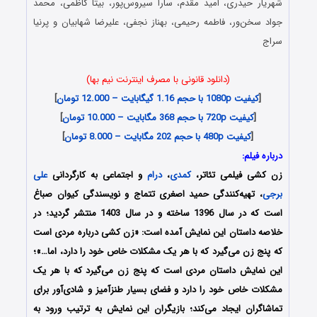
شهریار حیدری، امید مقدم، سارا ‌سیروس‌پور، بیتا کاظمی، محمد
جواد سخن‌ور، فاطمه رحیمی، بهناز نجفی، علیرضا شهابیان و پرنیا
‌سراج
(دانلود قانونی با مصرف اینترنت نیم بها)
[
کیفیت 1080p با حجم 1.16 گیگابایت – 12.000 تومان
]
[
کیفیت 720p با حجم 368 مگابایت – 10.000 تومان
]
[
کیفیت 480p با حجم 202 مگابایت – 8.000 تومان
]
درباره فیلم:
زن کشی فیلمی تئاتر،
کمدی
،
درام
و اجتماعی به کارگردانی
علی
‌برجی
، تهیه‌کنندگی حمید ‌اصغری ‌تتماج و نویسندگی کیوان ‌صباغ
است که در سال 1396 ساخته و در سال 1403 منتشر گردید؛ در
خلاصه داستان این نمایش آمده است: «زن کشی درباره مردی است
که پنج زن می‌گیرد که با هر یک مشکلات خاص خود را دارد، اما…»؛
این نمایش داستان مردی است که پنج زن می‌گیرد که با هر یک
مشکلات خاص خود را دارد و فضای بسیار طنزآمیز و شادی‌آور برای
تماشاگران ایجاد می‌کند؛ بازیگران این نمایش به ترتیب ورود به