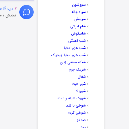
سووشون
۳
دیدگاه 
سیاه چاله
نمایش / م
سیاوش
شام ایرانی
شاهگوش
شب آهنگی
شب های مافیا
شب های مافیا: زودیاک
شبکه مخفی زنان
شریک جرم
شغال
شهر هرت
شهرزاد
شهرک کلیله و دمنه
شوخی با شما
شوخی کردم
صداتو
ضد