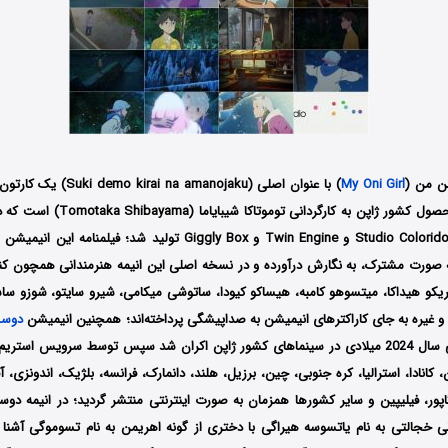
ن من
(
My Oni Girl
) با عنوان اصلی (Suki demo kirai na amanojaku) یک کارتون فانتزی،
توسط سه کمپانی Studio Colorido و Twin Engine و Giggly Box تولید شد؛ فی
به صورت مشترک، به نگارش درآورده و در نسخه اصلی این انیمه هنرمندانی همچون کنشو
وریکو هیداکا، میتسوهو کامبه، هیساکو کیودا، ساتوشی میکامی، شیرو سایتو، شوزو ساس
انه و غیره به جای کاراکترهای انیمیشن به صداپیشگی پرداخته‌‌اند؛ همچنین انیمیشن
دوست
، کانادا، استرالیا، کره جنوبی، چین، برزیل، هلند، دانمارک، فرانسه، بلژیک، اندونزی، 
گاپور، فیلیپین و سایر کشورها همزمان به صورت اینترنتی منتشر گردید؛ در انیمه
دوس
نی خجالتی به نام یاتسوسه هیراگی با دختری از گونه اهریمن به نام تسوموگی آشنا 