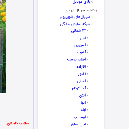
بازی موبایل
دانلود سریال ایرانی
سریال‌های تلویزیونی
شبکه نمایش خانگی
۱۳ شمالی
آبان
آسپرین
آشوب
آفتاب پرست
آقازاده
آکتور
آمرلی
آمستردام
آنتن
آنها
ابله
ابوطالب
خلاصه داستان:
اجل معلق