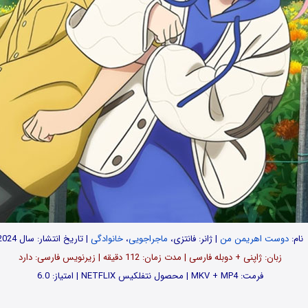
نام:
دوست اهریمن من
| ژانر: فانتزی،
ماجراجویی
،
خانوادگی
| تاریخ انتشار: سال 2024
زبان: ژاپنی + دوبله فارسی | مدت‌ زمان: 112 دقیقه | زیرنویس فارسی: دارد
فرمت: MKV + MP4 | محصول نتفلکیس NETFLIX | امتیاز: 6.0