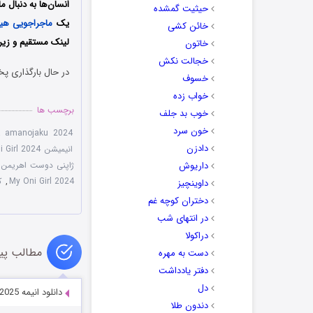
انسان‌ها به دنبال 
حیثیت گمشده
یک
ماجراجویی
هیج
خائن کشی
لینک مستقیم و زیر
خاتون
خجالت نکش
در حال بارگذاری پخ
خسوف
خواب زده
برچسب ها
خوب بد جلف
خون سرد
na amanojaku 2024
دادزن
انیمیشن My Oni Girl 2024 با زیرنویس چسبیده
داریوش
ژاپنی دوست اهریمن من 
My Oni Girl 2024
,
ک
داوینچیز
دختران کوچه غم
در انتهای شب
دراکولا
مطالب پی
دست به مهره
دفتر یادداشت
دل
دانلود انیمه Touring After the Apocalypse 2025
دندون طلا