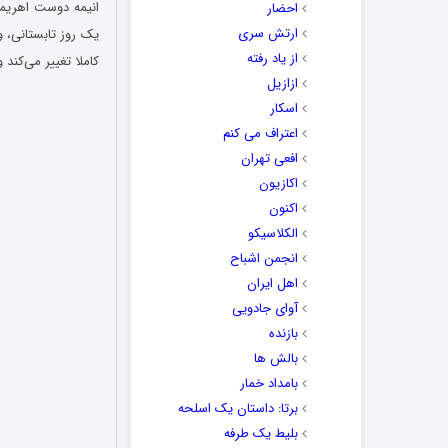
انیمه
دوست اهریم
احضار
ارتش سری
یک روز تابستانی، و
از یاد رفته
کاملا تغییر می‌کند 
ازازیل
اسکار
اعتراف می کنم
افعی تهران
اکازیون
اکنون
الکلاسیکو
انجمن اشباح
اهل ایران
آوای جادویی
بازنده
بالش ها
بامداد خمار
برتا: داستان یک اسلحه
بلیط یک‌‌ طرفه