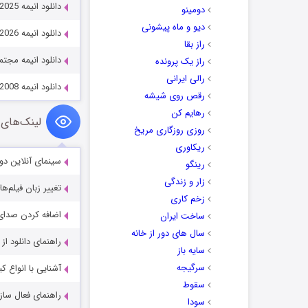
دانلود انیمه With You, Our Love Will Make It Through 2025
دومینو
دیو و ماه پیشونی
دانلود انیمه Baki-Dou: The Invincible Samurai 2026
راز بقا
دانلود انیمه مجتمع مسکونی 
راز یک پرونده
رالی ایرانی
دانلود انیمه Detective Conan: Full Score of Fear 2008
رقص روی شیشه
رهایم کن
لینک‌های 
روزی روزگاری مریخ
ریکاوری
سینمای آنلاین دو
رینگو
زار و زندگی
تغییر زبان فیلم‌ها
زخم کاری
اضافه کردن صدای 
ساخت ایران
سال های دور از خانه
راهنمای دانلود ا
سایه باز
سرگیجه
آشنایی با انواع ک
سقوط
راهنمای فعال سازی کیفیت R
سودا