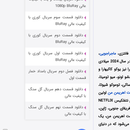
مردگان متحرک: شهر مرده ۳
عالی 1080p BluRay
۲ (زیرنویس)
قسمت
منتشر شد
دانلود قسمت سوم سریال کوری با
کیفیت عالی BluRay
دانلود قسمت دوم سریال کوری با
کیفیت عالی BluRay
دانلود قسمت اول سریال کوری با
ماجراجویی
،
کیفیت عالی BluRay
محصول کشور ژاپن به کارگردانی توموتاکا شیبایاما (Tomotaka Shibayama) است که در سال 2024 میلادی
لمنامه این انیمیشن را نیز یوکو کاکیهارا و
دانلود فصل دوم سریال بامداد خمار
شکست استوارت در نجات جهان
 اونو، میو تومیتا،
قسمت اول
اکی، توموکو شیوتا،
۷ (زیرنویس)
قسمت
منتشر شد
دانلود قسمت دهم سریال گل سنگ
 اهریمن من
اولین
با کیفیت عالی
بار در تاریخ 24 می سال 2024 میلادی در سینماهای کشور ژاپن اکران شد سپس توسط سرویس استریم نتفلکیس NETFLIX
دانلود قسمت نهم سریال گل سنگ
آفریقای جنوبی، ژاپن،
با کیفیت عالی
ت اهریمن من، یک
می‌شود که در دنیای