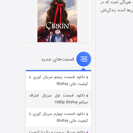
تسوسه هیراگی است که در
ن‌ها آمده، زندگی‌اش
قسمت‌های جدید
سریال زشت
۲ (زیرنویس)
قسمت
منتشر شد
دانلود قسمت پنجم سریال کوری با
کیفیت عالی BluRay
دانلود قسمت اول سریال اعتراف
میکنم 1080p BluRay
دانلود قسمت چهارم سریال کوری با
کیفیت عالی BluRay
دانلود سریال بیست و یک با کیفیت