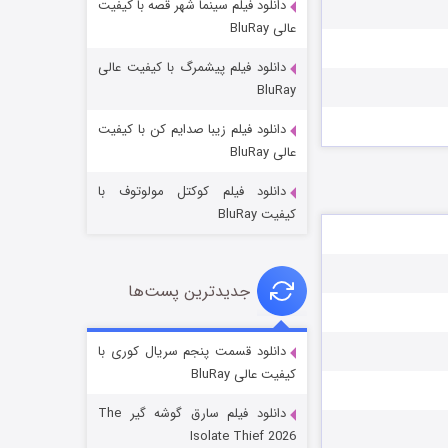
دانلود فیلم سینما شهر قصه با کیفیت
عالی BluRay
دانلود فیلم پیشمرگ با کیفیت عالی
BluRay
دانلود فیلم زیبا صدایم کن با کیفیت
جادوگری در مغولستان
عالی BluRay
۱۴ (زیرنویس)
قسمت
منتشر شد
دانلود فیلم کوکتل مولوتوف با
کیفیت BluRay
جدیدترین پست‌ها
دانلود قسمت پنجم سریال کوری با
کیفیت عالی BluRay
باب اسفنجی فصل ۱۷
دانلود فیلم سارق گوشه گیر The
۶ (زیرنویس)
قسمت
منتشر شد
Isolate Thief 2026