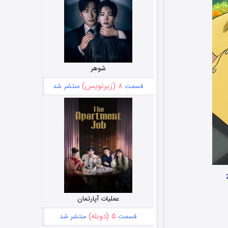
شوهر
۸ (زیرنویس)
قسمت
منتشر شد
عملیات آپارتمان
۵ (دوبله)
قسمت
منتشر شد