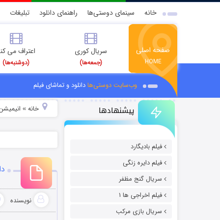
خانه
سینمای دوستی‌ها
راهنمای دانلود
تبلیغات
صفحه اصلی
سریال کوری
اعتراف می کن
HOME
(جمعه‌ها)
(دوشنبه‌ها)
وب‌سایت دوستی‌ها
دانلود و تماشای فیلم
پیشنهادها
خانه
انیمیشن 
»
فیلم بادیگارد
فیلم دایره زنگی
دان
سریال گنج مظفر
فیلم اخراجی ها ۱
نویسنده
سریال بازی مرکب