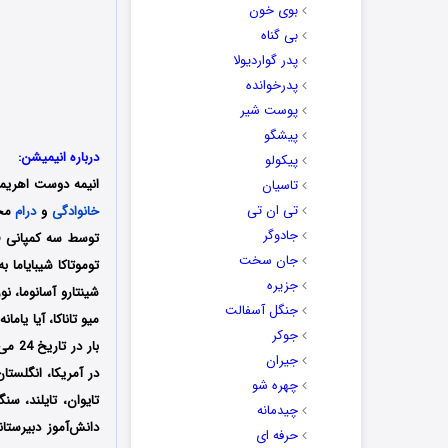
بوی خون
بی گناه
پدر گواردیولا
پدرخوانده
پوست شیر
پیشگو
درباره انیمیشن:
پیکولو
انیمه
دوست اهریم
تاسیان
تی ان تی
خانوادگی
و
درام
جادوگر
جان سخت
توموتاکا شیبایاما 
جزیره
شینتارو آسانوما، ن
جنگل آسفالت
میو تاناکا، آیا یام
جوکر
جیران
در آمریکا، انگلستان
چهره شو
تایوان، تایلند، سن
چیدمانه
دانش‌آموز دبیرستا
حرفه ای