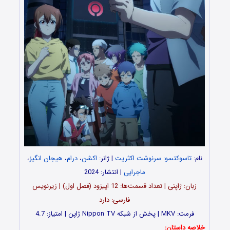
نام:
تاسوکتسو: سرنوشت اکثریت
| ژانر:
اکشن
،
درام
،
هیجان انگیز
،
ماجرایی
| انتشار: 2024
زبان: ژاپنی | تعداد قسمت‌‌ها: 12 اپیزود (فصل اول) | زیرنویس
فارسی: دارد
فرمت: MKV | پخش از شبکه Nippon TV ژاپن | امتیاز: 4.7
خلاصه داستان: