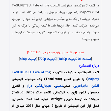
در انیمه
تاسوکتسو: سرنوشت اکثریت
TASUKETSU: Fate of the
Majority 2024 پنج غریبه پیغام مرموزی دریافت می‌کنند که از آن‌ها
دعوت می‌کند در یک بازی مرگبار به میزبانی فردی که خود را امپراتور
می‌نامد، شرکت کنند. حال آن‌ها باید با کلمه زندگی یا مرگ به این
دعوت پاسخ دهند و در نهایت تصمیم اکثریت سرنوشت آن‌ها را
تعیین می‌کند…
(سانسور شده با زیرنویس فارسی SoftSub)
[
قسمت 01 کیفیت 1080p
] [
کیفیت 720p
] [
کیفیت 480p
]
درباره انیمیشن:
انیمه
تاسوکتسو: سرنوشت اکثریت
(
TASUKETSU: Fate of the
Majority
) با عنوان اصلی (Tasûketsu) یک مجموعه انیمیشن
اکشن
،
ماجراجویی
، علمی‌
تخیلی
،
هیجان‌انگیز
،
درام
و فانتزی
محصول کشور ژاپن به کارگردانی تاتسو ساتو (Tatsuo Satô)
می‌باشد که توسط کمپانی Satelight تولید شده است؛ همچنین
فصل اول این انیمیشن از تاریخ 2 جولای سال 2024 میلادی از