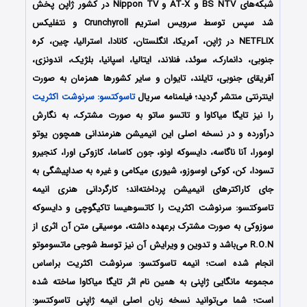
شبکه‌های BS NTV و AT-X و Nippon TV در کشور ژاپن پخش
شد سپس توسط سرویس استریم Crunchyroll و نتفلیکس
NETFLIX در ژاپن، آمریکا، انگلستان، کانادا، استرالیا، چین، کره
جنوبی، دانمارک، سوئد، فنلاند، ایتالیا، اسپانیا، بلژیک، اندونزی،
آفریقای جنوبی، تایلند، تایوان و سایر کشورها همزمان به صورت
اینترنتی منتشر گردید؛ فیلمنامه سریال
تاسوکتسو: سرنوشت اکثریت
را نیز تایگا میاکاوا و تاتسو ساتو به صورت مشترک، به نگارش
درآورده و در نسخه اصلی این انیمیشن هنرمندانی همچون یوتو
اومورا، آنا ناگاسه، دایسوکه اونو، جون کاساما، کازوکی اورا، کنجیرو
تسودا، کن، کوکی اوسوزو، شیوری میکامی و غیره به صداپیشگی به
جای کاراکترهای انیمیشن پرداخته‌اند؛ کارگردانی هنری انیمه
تاسوکتسو: سرنوشت اکثریت
را کاتسوهیسا تاکیگوچی و دایسوکه
سوزوکی به صورت مشترک برعهده داشته، موسیقی متن آن اثری از
R.O.N می‌باشد و تدوین و ویرایش آن نیز توسط شوجی ماتسوموتو
انجام شده است؛ انیمه تاسوکتسو: سرنوشت اکثریت براساس
مجموعه مانگایی ژاپنی به همین نام اثر تایگا میاکاوا ساخته شده
است؛ شما می‌توانید نسخه زبان اصلی انیمه ژاپنی تاسوکتسو: