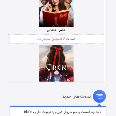
عشق احتمالی
۶ (دوبله)
قسمت
منتشر شد
قسمت‌های جدید
سریال زشت
۵ (زیرنویس)
قسمت
منتشر شد
دانلود قسمت پنجم سریال کوری با کیفیت عالی BluRay