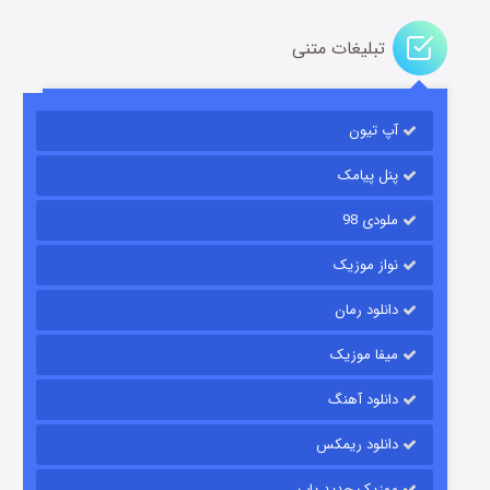
تبلیغات متنی
آپ تیون
مردگان متحرک: شهر مرده ۳
۲ (زیرنویس)
قسمت
منتشر شد
پنل پیامک
ملودی 98
نواز موزیک
دانلود رمان
میفا موزیک
دانلود آهنگ
شکست استوارت در نجات جهان
دانلود ریمکس
۷ (زیرنویس)
قسمت
منتشر شد
موزیک جدید پاپ