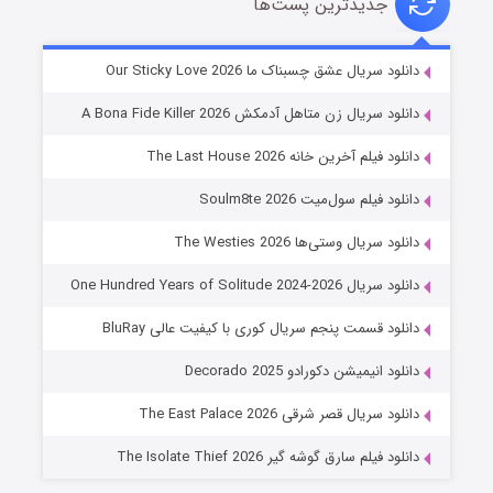
جدیدترین پست‌ها
شوهر
دانلود سریال عشق چسبناک ما Our Sticky Love 2026
۸ (زیرنویس)
قسمت
منتشر شد
دانلود سریال زن متاهل آدمکش A Bona Fide Killer 2026
دانلود فیلم آخرین خانه The Last House 2026
دانلود فیلم سول‌میت Soulm8te 2026
دانلود سریال وستی‌ها The Westies 2026
دانلود سریال One Hundred Years of Solitude 2024-2026
دانلود قسمت پنجم سریال کوری با کیفیت عالی BluRay
عملیات آپارتمان
دانلود انیمیشن دکورادو Decorado 2025
۲ (زیرنویس)
قسمت
منتشر شد
دانلود سریال قصر شرقی The East Palace 2026
دانلود فیلم سارق گوشه گیر The Isolate Thief 2026