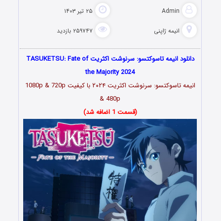
Admin
۲۵ تیر ۱۴۰۳
انیمه ژاپنی
۲۵۹۷۴۷ بازدید
دانلود انیمه تاسوکتسو: سرنوشت اکثریت TASUKETSU: Fate of
the Majority 2024
انیمه تاسوکتسو: سرنوشت اکثریت ۲۰۲۴
با کیفیت 1080p & 720p
& 480p
(قسمت 1 اضافه شد)