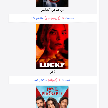
زن متاهل آدمکش
۵ (زیرنویس)
قسمت
منتشر شد
لاکی
۲ (دوبله)
قسمت
منتشر شد