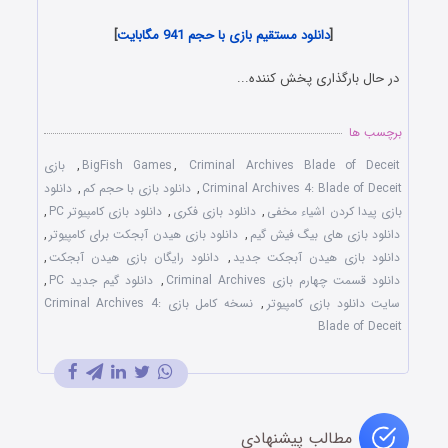
[
دا
ن
لود مستقیم بازی با حجم 941 مگابایت
]
در حال بارگذاری پخش کننده...
برچسب ها
Criminal Archives Blade of Deceit
,
BigFish Games
,
بازی
Criminal Archives 4: Blade of Deceit
,
دانلود بازی با حجم کم
,
دانلود
بازی پيدا کردن اشياء مخفی
,
دانلود بازی فکری
,
دانلود بازی کامپيوتر PC
,
دانلود بازی های بيگ فيش گيم
,
دانلود بازی هيدن آبجکت برای کامپیوتر
,
دانلود بازی هيدن آبجکت جديد
,
دانلود رایگان بازی هيدن آبجکت
,
دانلود قسمت چهارم بازی Criminal Archives
,
دانلود گيم جديد PC
,
سايت دانلود بازی کامپيوتر
,
نسخه کامل بازی Criminal Archives 4:
Blade of Deceit
مطالب پیشنهادی