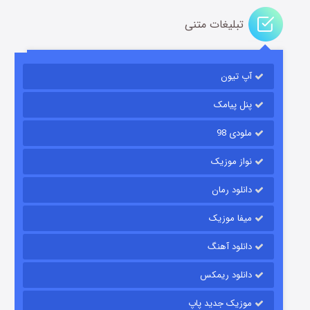
تبلیغات متنی
آپ تیون
مردگان متحرک: شهر مرده ۳
۲ (زیرنویس)
قسمت
منتشر شد
پنل پیامک
ملودی 98
نواز موزیک
دانلود رمان
میفا موزیک
دانلود آهنگ
شکست استوارت در نجات جهان
دانلود ریمکس
۷ (زیرنویس)
قسمت
منتشر شد
موزیک جدید پاپ