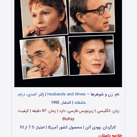
نام: زن و شوهرها –
Husbands and Wives
| ژانر:
کمدی
،
درام
،
عاشقانه
| انتشار: 1992
زبان: انگلیسی | زیرنویس فارسی: دارد | زمان: 87 دقیقه | کیفیت:
BluRay
کارگردان: وودی آلن | محصول کشور آمریکا | امتیاز: 7.5 از 10
خلاصه داستان: