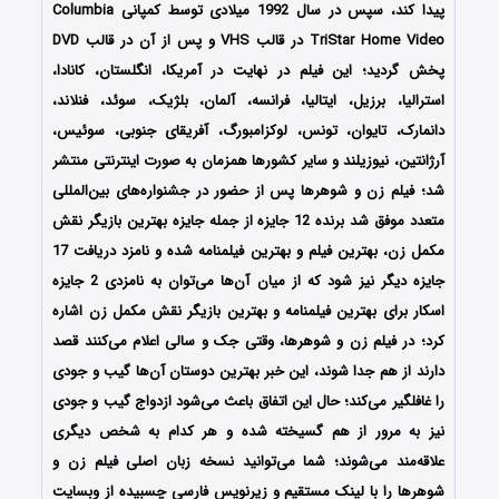
پیدا کند، سپس در سال 1992 میلادی توسط کمپانی Columbia
TriStar Home Video در قالب VHS و پس از آن در قالب DVD
پخش گردید؛ این فیلم در نهایت در آمریکا، انگلستان، کانادا،
استرالیا، برزیل، ایتالیا، فرانسه، آلمان، بلژیک، سوئد، فنلاند،
دانمارک، تایوان، تونس، لوکزامبورگ، آفریقای جنوبی، سوئیس،
آرژانتین، نیوزیلند و سایر کشورها همزمان به صورت اینترنتی منتشر
شد؛ فیلم زن و شوهرها پس از حضور در جشنواره‌‌‌های بین‌المللی
متعدد موفق شد برنده 12 جایزه از جمله جایزه بهترین بازیگر نقش
مکمل زن، بهترین فیلم و بهترین فیلمنامه شده و نامزد دریافت 17
جایزه دیگر نیز شود که از میان آن‌ها می‌توان به نامزدی 2 جایزه
اسکار برای بهترین فیلمنامه و بهترین بازیگر نقش مکمل زن اشاره
کرد؛ در فیلم زن و شوهرها، وقتی جک و سالی اعلام می‌کنند قصد
دارند از هم جدا شوند، این خبر بهترین دوستان آن‌ها گیب و جودی
را غافلگیر می‌کند؛ حال این اتفاق باعث می‌شود ازدواج گیب و جودی
نیز به مرور از هم گسیخته‌ شده و هر کدام به شخص دیگری
علاقه‌مند می‌شوند؛ شما می‌توانید نسخه زبان اصلی فیلم زن و
شوهرها را با ‌لینک مستقیم و زیرنویس فارسی چسبیده از وبسایت