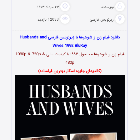
نویسنده
۲۳ مرداد ۱۴۰۳
زیرنویس فارسی
12083 بازدید
دانلود فیلم زن و شوهرها با زیرنویس فارسی Husbands and
Wives 1992 BluRay
فیلم زن و شوهرها محصول ۱۹۹۲ با کیفیت عالی 1080p & 720p &
480p
(کاندیدای جایزه اسکار بهترین فیلمنامه)