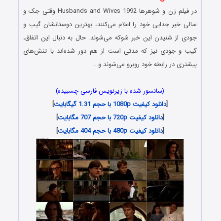
در فیلم زن و شوهرها Husbands and Wives 1992 وقتی جک و
سالی خبر جدایی خود را اعلام می‌کنند، بهترین دوستانشان گیب و
جودی از شنیدن این خبر شوکه می‌شوند. حال به دنبال این اتفاق،
گیب و جودی نیز که مدتی است از هم دور شده‌اند با تنش‌های
بیشتری در رابطه خود روبرو می‌شوند و…
(سانسور شده با زیرنویس فارسی چسبیده)
[
دانلود کیفیت 1080p با حجم 1.31 گیگابایت
]
[
دانلود کیفیت 720p با حجم 707 مگابایت
]
[
دانلود کیفیت 480p با حجم 404 مگابایت
]