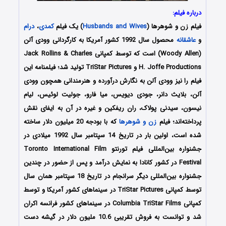
درباره فیلم:
فیلم زن و شوهرها (
Husbands and Wives
) یک فیلم
کمدی
،
درام
و
عاشقانه
محصول سال 1992 کشور آمریکا به کارگردانی وودی آلن
(Woody Allen) است که توسط کمپانی‌ Jack Rollins & Charles
H. Joffe Productions و TriStar Pictures تولید شد؛ فیلمنامه این
فیلم را نیز وودی آلن به نگارش درآورده و هنرمندانی همچون وودی
آلن، بلایث دانر، جودی دیویس، میا فارو، جولیت لوئیس، لیام
نیسون، سیدنی پولاک، ران ریفکین و غیره در آن به ایفای نقش
پرداخته‌اند؛ فیلم
زن و شوهرها
که با بودجه 20 میلیون دلار ساخته
شده است، اولین بار در تاریخ 14 سپتامبر سال 1992 میلادی در
جشنواره بین‌المللی فیلم تورنتو Toronto International Film
Festival در کشور کانادا به نمایش درآمد و پس از حضور در چندین
جشنواره بین‌المللی دیگر سرانجام در تاریخ 18 سپتامبر همان سال
توسط کمپانی‌‌‌ TriStar Pictures در سینماهای کشور آمریکا و توسط
کمپانی Columbia TriStar Films در سینماهای کشور فرانسه اکران
شد و توانست به فروش تقریبی 10.6 ملیون دلار در گیشه دست