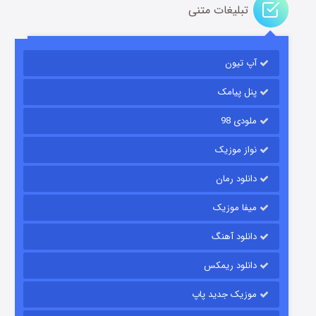
تبلیغات متنی
مردگان متحرک: شهر مرده ۳
2 (زیرنویس)
قسمت
منتشر شد
آپ تیون
پنل پیامک
ملودی 98
نواز موزیک
دانلود رمان
میفا موزیک
شکست استوارت در نجات جهان
دانلود آهنگ
7 (زیرنویس)
قسمت
منتشر شد
دانلود ریمکس
موزیک جدید پاپ