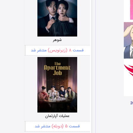
شوهر
۸ (زیرنویس)
قسمت
منتشر شد
عملیات آپارتمان
۵ (دوبله)
قسمت
منتشر شد