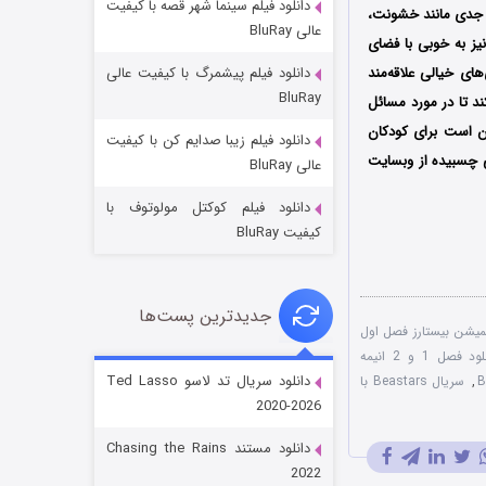
دانلود فیلم سینما شهر قصه با کیفیت
ت جدی مانند خشونت،
عالی BluRay
یز به خوبی با فضای
ای خیالی علاقه‌مند
دانلود فیلم پیشمرگ با کیفیت عالی
BluRay
ند تا در مورد مسائل
ن است برای کودکان
دانلود فیلم زیبا صدایم کن با کیفیت
جادوگری در مغولستان
 چسبیده از وبسایت
عالی BluRay
۱۴ (زیرنویس)
قسمت
منتشر شد
دانلود فیلم کوکتل مولوتوف با
کیفیت BluRay
جدیدترین پست‌ها
میشن بیستارز فصل اول
دانلود فصل 1 و 2 انیمه
دانلود سریال تد لاسو Ted Lasso
,
سریال Beastars با
2020-2026
باب اسفنجی فصل ۱۷
دانلود مستند Chasing the Rains
۶ (زیرنویس)
قسمت
منتشر شد
2022