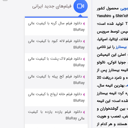
فیلم‌های جدید ایرانی
جویی
محصول کشور
ژاپن به کارگردانی مشترک شینیچی ماتسومی، یاسوهیرو گشی، ماکوتو سوکوزا و دایکی کاتو (Shin’ichi Matsumi و Yasuhiro
شوگر فصل ۲
دانلود فیلم سال گربه با کیفیت عالی
Geshi و Makoto Sokuza و Daiki Katô) می‌باشد که توسط دو کمپانی Orange و Toho Animation تولید شده است؛
BluRay
۷ (زیرنویس)
قسمت
منتشر شد
 Fuji TV در کشور ژاپن پخش شد، سپس توسط سرویس
 فنلاند، ایتالیا، اسپانیا،
دانلود فیلم لاله کبود با کیفیت عالی
بیستارز
را نیز نانامی
BluRay
 اصلی این انیمیشن
دانلود فیلم لاک پشت با کیفیت عالی
ونیا انوکی، نائوتو
BluRay
نیمه بیستارز پس از
دانلود فیلم کج‌ پیله با کیفیت عالی
شده و نامزد دریافت 20
BluRay
، بهترین انیمه سال،
کرد؛ انیمه بیستارز
دانلود فیلم خانه ارواح با کیفیت عالی
خاندان اژدها فصل ۳
BluRay
ده‌ است؛ این انیمه
۶ (زیرنویس)
قسمت
منتشر شد
ات بین گوشتخواران و
دانلود فیلم یازده یازده با کیفیت
تبعیض، تعصب و هویت
عالی BluRay
هستند و هر کدام از