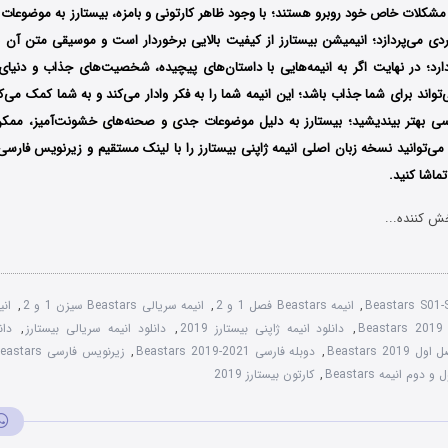
و مشکلات خاص خود روبرو هستند؛ با وجود ظاهر کارتونی و بامزه، بیستارز به موضوعا
ردی می‌پردازد؛ انیمیشن بیستارز از کیفیت بالایی برخوردار است و موسیقی متن آن ن
رد؛ در نهایت اگر به انیمه‌هایی با داستان‌های پیچیده، شخصیت‌های جذاب و دنیای‌ه
تواند برای شما جذاب باشد؛ این انیمه شما را به فکر وادار می‌کند و به شما کمک می‌ک
اسی بهتر بیندیشید؛ بیستارز به دلیل موضوعات جدی و صحنه‌های خشونت‌آمیز، ممک
می‌توانید نسخه زبان اصلی انیمه ژاپنی
بیستارز
را با لینک مستقیم و زیرنویس فارسی
ماشا کنید.
ش کننده...
Beastars S01
,
انیمه Beastars فصل 1 و 2
,
انیمه سریالی Beastars سیزن 1 و 2
,
انی
B
,
دانلود انیمه ژاپنی بیستارز 2019
,
دانلود انیمه سریالی بیستارز
,
Beastars 201
,
دوبله فارسی Beastars 2019-2021
,
زیرنویس فارسی Beastars
 دوم انیمه Beastars
,
کارتون بیستارز 2019