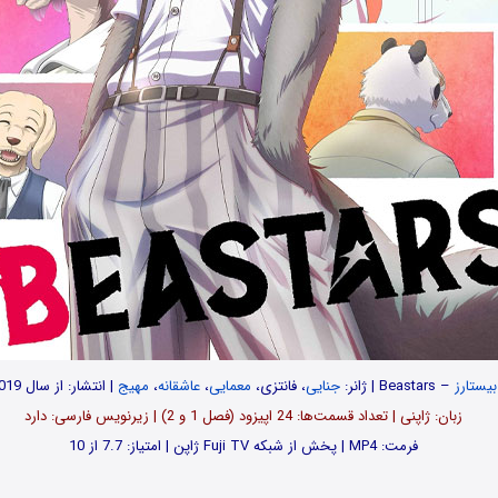
بیستارز
– Beastars
| ژانر:
جنایی
، فانتزی،
معمایی
،
عاشقانه
،
مهیج
| انتشار: از سال 2019
زبان: ژاپنی | تعداد قسمت‌‌ها: 24 اپیزود (فصل 1 و 2) | زیرنویس فارسی: دارد
فرمت: MP4 | پخش از شبکه Fuji TV ژاپن | امتیاز: 7.7 از 10