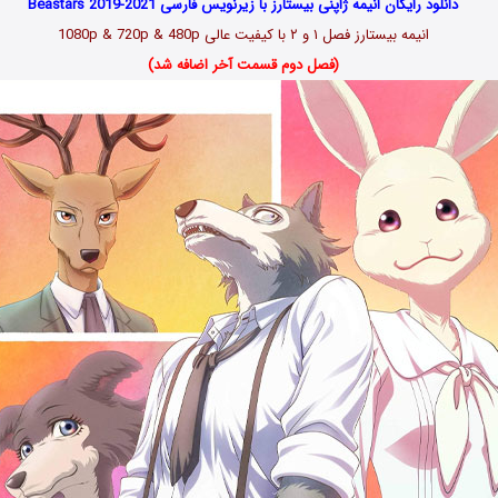
دانلود رایگان انیمه ژاپنی بیستارز با زیرنویس فارسی Beastars 2019-2021
انیمه بیستارز فصل ۱ و ۲ با کیفیت عالی 1080p & 720p & 480p
(فصل دوم قسمت آخر اضافه شد)