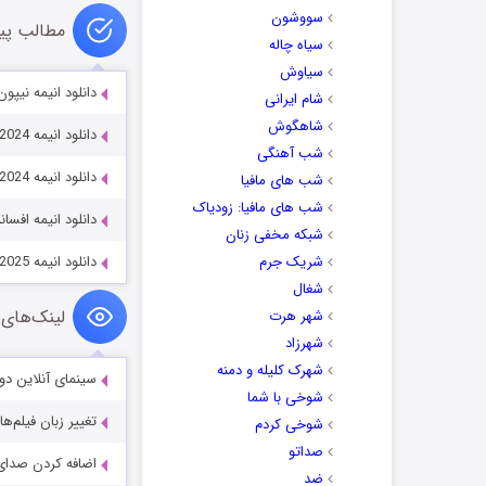
سووشون
مطالب پی
سیاه چاله
سیاوش
دانلود انیمه نیپون سانگوکو 26
شام ایرانی
شاهگوش
دانلود انیمه Quality Assurance in Another World 2024
شب آهنگی
دانلود انیمه My Hero Academia: You’re Next 2024
شب های مافیا
شب های مافیا: زودیاک
دانلود انیمه افسانه هی ۲ f Hei 2 (2025
شبکه مخفی زنان
شریک جرم
دانلود انیمه Necronomico and the Cosmic Horror Show 2025
شغال
لینک‌های 
شهر هرت
شهرزاد
شهرک کلیله و دمنه
سینمای آنلاین دو
شوخی با شما
تغییر زبان فیلم‌ها
شوخی کردم
صداتو
اضافه کردن صدای 
ضد