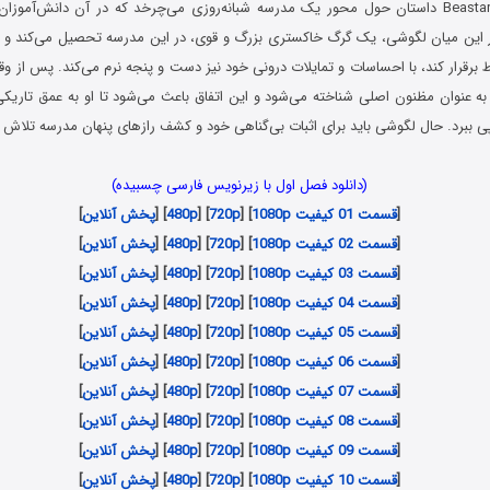
Beastars داستان حول محور یک مدرسه شبانه‌روزی می‌چرخد که در آن دانش‌آموزا
ر این میان لگوشی، یک گرگ خاکستری بزرگ و قوی، در این مدرسه تحصیل می‌کند و 
باط برقرار کند، با احساسات و تمایلات درونی خود نیز دست و پنجه نرم می‌کند. پس از 
ه عنوان مظنون اصلی شناخته می‌شود و این اتفاق باعث می‌شود تا او به عمق تاریکی‌
ی ببرد. حال لگوشی باید برای اثبات بی‌گناهی خود و کشف رازهای پنهان مدرسه تلاش ک
(دانلود فصل اول با زیرنویس فارسی چسبیده)
[
قسمت 01 کیفیت 1080p
] [
720p
] [
480p
] [
پخش آنلاین
]
[
قسمت 02 کیفیت 1080p
] [
720p
] [
480p
] [
پخش آنلاین
]
[
قسمت 03 کیفیت 1080p
] [
720p
] [
480p
] [
پخش آنلاین
]
[
قسمت 04 کیفیت 1080p
] [
720p
] [
480p
] [
پخش آنلاین
]
[
قسمت 05 کیفیت 1080p
] [
720p
] [
480p
] [
پخش آنلاین
]
[
قسمت 06 کیفیت 1080p
] [
720p
] [
480p
] [
پخش آنلاین
]
[
قسمت 07 کیفیت 1080p
] [
720p
] [
480p
] [
پخش آنلاین
]
[
قسمت 08 کیفیت 1080p
] [
720p
] [
480p
] [
پخش آنلاین
]
[
قسمت 09 کیفیت 1080p
] [
720p
] [
480p
] [
پخش آنلاین
]
[
قسمت 10 کیفیت 1080p
] [
720p
] [
480p
] [
پخش آنلاین
]