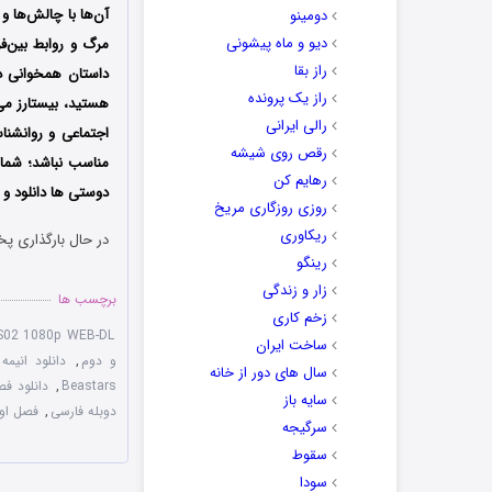
آن‌ها با چالش‌ها 
دومینو
دیو و ماه پیشونی
مرگ و روابط بین‌ف
راز بقا
داستان همخوانی دا
راز یک پرونده
هستید، بیستارز می‌
رالی ایرانی
اجتماعی و روانشن
رقص روی شیشه
مناسب نباشد؛ شما 
رهایم کن
دوستی ها دانلود و ت
روزی روزگاری مریخ
ریکاوری
در حال بارگذاری پخ
رینگو
زار و زندگی
برچسب ها
زخم کاری
-S02 1080p WEB-DL
ساخت ایران
و دوم
,
دانلود انیمه eastars 2019
سال های دور از خانه
Beastars
,
دانلود فصل اول 9
سایه باز
دوبله فارسی
,
فصل اول و
سرگیجه
سقوط
سودا