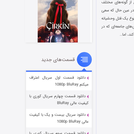
ن از گونه‌های مختلف
در عین حال که سعی
وقوع یک قتل وحشیانه
های جامعه‌ای که در
ند، اما…
قسمت‌های جدید
سریال زشت
۲ (زیرنویس)
قسمت
منتشر شد
دانلود قسمت اول سریال اعتراف
میکنم 1080p BluRay
دانلود قسمت چهارم سریال کوری با
کیفیت عالی BluRay
دانلود سریال بیست و یک با کیفیت
عالی 1080p BluRay
دانلود قسمت سوم سریال کوری با