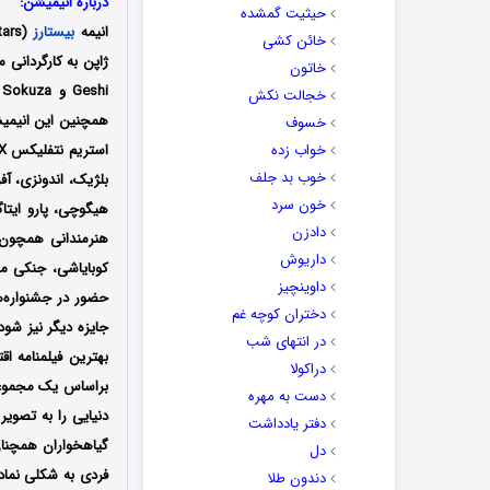
درباره انیمیشن:
حیثیت گمشده
انیمه
بیستارز
(Beastars) یک مجموعه انیمیشن
خائن کشی
خاتون
خجالت نکش
خسوف
خواب زده
خوب بد جلف
بلژیک، اندونزی، آف
خون سرد
هیگوچی، پارو ایت
دادزن
هنرمندانی همچون س
داریوش
کوبایاشی، جنکی مو
داوینچیز
حضور در جشنواره‌های بین‌الملل
دختران کوچه غم
جایزه دیگر نیز شود
در انتهای شب
بهترین فیلمنامه ا
دراکولا
براساس یک مجموعه 
دست به مهره
دنیایی را به تصویر
دفتر یادداشت
گیاهخواران همچنان
دل
فردی به شکلی نماد
دندون طلا