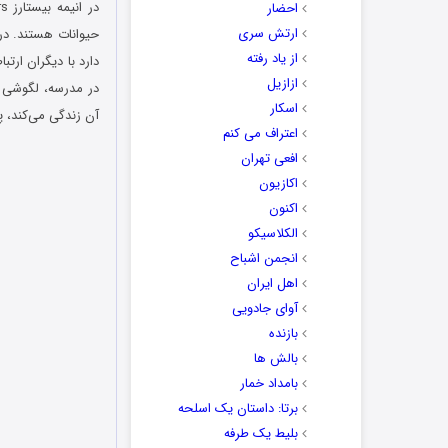
در انیمه
بیستارز
احضار
ارتش سری
حیوانات هستند. د
از یاد رفته
دارد با دیگران ارت
ازازیل
در مدرسه، لگوشی ب
اسکار
آن زندگی می‌کند، پ
اعتراف می کنم
افعی تهران
اکازیون
اکنون
الکلاسیکو
انجمن اشباح
اهل ایران
آوای جادویی
بازنده
بالش ها
بامداد خمار
برتا: داستان یک اسلحه
بلیط یک‌‌ طرفه