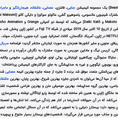
جنایی
، فانتزی،
معمایی
،
عاشقانه
،
هیجان‌انگیز
و
ماجرا
همچنین این انیمیشن از تاریخ 10 اکتبر سال 2019 میلادی از شبکه‌
استریم نتفلیکس NETFLIX در ژاپن، آمریکا، انگلستان، کانادا، استرالیا، چین، کره جنوبی، دانمارک، سوئد،
ریقای جنوبی و سایر کشورها همزمان به صورت اینترنتی منتشر گردید؛ فیلمنامه
سریال 
اگاکی، کریس نیگ و مادلین موریس به صورت مشترک به نگارش درآورده و در نسخه
ایاکا سنبونگی، چیکاهیرو کوبایاشی، یوکی اونو، فوکوشی اوچیایی، سایومی واتابه، ج
رو، یویچی ایگوچی و غیره به صداپیشگی به جای کاراکترهای انیمیشن پرداخته‌اند؛ ا
ی متعدد موفق شد برنده 2 جایزه از جمله جایزه بهترین انیمه
معمایی
 که از مینا آن‌ها می‌توان به نامزدی جایزه بهترین شروع، بهترین پایان، بهترین
عاشقانه
قتباسی، بهترین گروه صداپیشه، بهترین موسیقی متن و بهترین طراحی شخصیت اشاره 
مانگای ژاپنی به همین نام ساخته شده که توسط پارو ایتاگاکی نوشته و مصورسازی ش
 می‌کشد که در آن حیوانات انسان‌نما در کنار هم زندگی می‌کنند، اما تنش‌ها و تعصب
 وجود دارد؛ بیستارز دنیایی را به تصویر می‌کشد که در آن مسائل اجتماعی مانند 
ین و جذاب مورد بررسی قرار می‌گیرند؛ شخصیت‌های بیستارز بسیار متنوع و پیچیده 