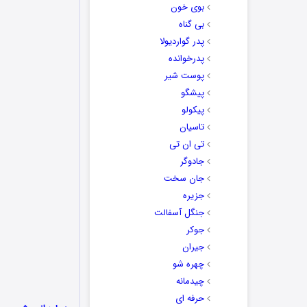
بوی خون
بی گناه
پدر گواردیولا
پدرخوانده
پوست شیر
پیشگو
پیکولو
تاسیان
تی ان تی
جادوگر
جان سخت
جزیره
جنگل آسفالت
جوکر
جیران
چهره شو
چیدمانه
حرفه ای