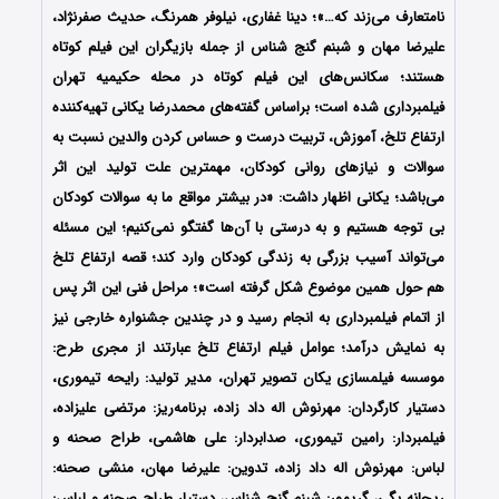
نامتعارف می‌زند که…»؛ دینا غفاری، نیلوفر همرنگ، حدیث صفرنژاد،
علیرضا مهان و شبنم گنج شناس از جمله بازیگران این فیلم کوتاه
هستند؛ سکانس‌های این فیلم کوتاه در محله حکیمیه تهران
فیلمبرداری شده است؛ براساس گفته‌های محمدرضا یکانی تهیه‌کننده
ارتفاع تلخ، آموزش، تربیت درست و حساس کردن والدین نسبت به
سوالات و نیازهای روانی کودکان، مهمترین علت تولید این اثر
می‌باشد؛ یکانی اظهار داشت: «در بیشتر مواقع ما به سوالات کودکان
بی توجه هستیم و به درستی با آن‌ها گفتگو نمی‌کنیم؛ این مسئله
می‌تواند آسیب بزرگی به زندگی کودکان وارد کند؛ قصه ارتفاع تلخ
هم حول همین موضوع شکل گرفته است»؛ مراحل فنی این اثر پس
از اتمام فیلمبرداری به انجام رسید و در چندین جشنواره خارجی نیز
به نمایش درآمد؛ عوامل فیلم ارتفاع تلخ عبارتند از مجری طرح:
موسسه فیلمسازی یکان تصویر تهران، مدیر تولید: رایحه تیموری،
دستیار کارگردان: مهرنوش اله‌ داد زاده، برنامه‌ریز: مرتضی علیزاده،
فیلمبردار: رامین تیموری، صدابردار: علی هاشمی، طراح صحنه و
لباس: مهرنوش اله داد زاده، تدوین: علیرضا مهان، منشی صحنه:
ریحانه بگی، گریمور: شبنم گنج شناس، دستیار طراح صحنه و لباس: