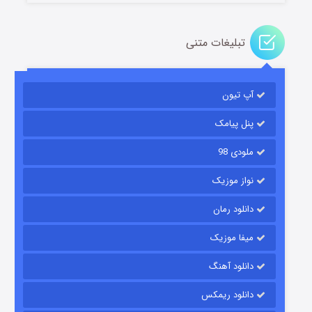
تبلیغات متنی
مردگان متحرک: شهر مرده ۳
آپ تیون
۲ (زیرنویس)
قسمت
منتشر شد
پنل پیامک
ملودی 98
نواز موزیک
دانلود رمان
میفا موزیک
شکست استوارت در نجات جهان
دانلود آهنگ
۷ (زیرنویس)
قسمت
منتشر شد
دانلود ریمکس