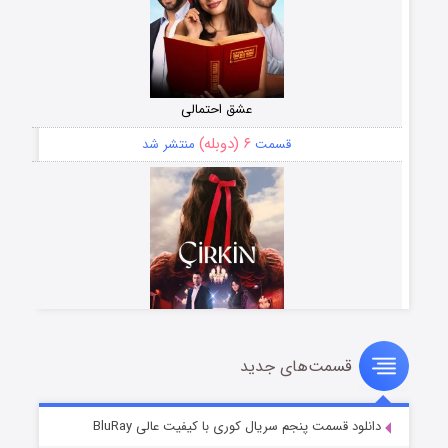
عشق احتمالی
۶ (دوبله)
قسمت
منتشر شد
قسمت‌های جدید
سریال زشت
۵ (زیرنویس)
قسمت
منتشر شد
دانلود قسمت پنجم سریال کوری با کیفیت عالی BluRay