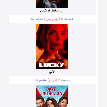
زن متاهل آدمکش
۵ (زیرنویس)
قسمت
منتشر شد
لاکی
۲ (دوبله)
قسمت
منتشر شد