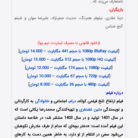
نامتعارف می‌زند که…
بازیگران:
دینا غفاری، نیلوفر همرنگ، حدیث صفرنژاد، علیرضا مهان و شبنم
گنج شناس
(دانلود قانونی با مصرف اینترنت نیم بها)
[
کیفیت 1080p BluRay با حجم 441 مگابایت – 14.000 تومان
]
[
کیفیت 1080p HQ با حجم 312 مگابایت – 13.000 تومان
]
[
کیفیت 1080p با حجم 174 مگابایت – 12.000 تومان
]
[
کیفیت 720p با حجم 67 مگابایت – 10.000 تومان
]
[
کیفیت 480p با حجم 36 مگابایت – 8.000 تومان
]
درباره فیلم:
فیلم ارتفاع تلخ فیلمی کوتاه،
درام
، اجتماعی و
خانوادگی
به کارگردانی
و نویسندگی
متین غضنفری
و تهیه‌کنندگی محمدرضا یکانی است که
در سال 1401 تولید و در سال 1403 منتشر شد؛ در خلاصه داستان
این فیلم آمده است: «دختر بچه‌ای که مدام از طرف مادرش نکوهش
می‌شود سعی در انتقام از او دارد، به خاطر همین دست به کارهای