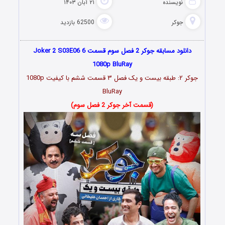
نویسنده
۲۱ آبان ۱۴۰۳
جوکر
62500 بازدید
دانلود مسابقه جوکر 2 فصل سوم قسمت 6 Joker 2 S03E06
1080p BluRay
جوکر ۲: طبقه بیست و یک فصل ۳ قسمت ششم با کیفیت 1080p
BluRay
(قسمت آخر جوکر 2 فصل سوم)