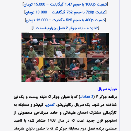
[
کیفیت 1080p با حجم 1.47 گیگابایت – 15.000 تومان
]
[
کیفیت 720p با حجم 762 گیگابایت – 13.000 تومان
]
[
کیفیت 480p با حجم 525 مگابایت – 12.000 تومان
]
[
دانلود مسابقه جوکر 2 فصل چهارم قسمت 1
]
درباره سریال:
برنامه جوکر ۲ (
Joker 2
) که با عنوان جوکر 2: طبقه بیست و یک نیز
شناخته می‌شود، یک سریال رئالیتی‌شو،
کمدی
، گیم‌شو و مسابقه به
کارگردانی مشترک احسان علیخانی و حامد میرفتاحی محصولی از
استودیو قرن جدید است که در سال 1403 منتشر شد؛ با ناهید
مسلمی برنده فصل دوم مسابقه جوکر 2، که با حضور بانوان هنرمند