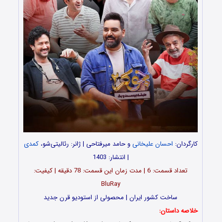
کارگردان:
احسان علیخانی
و حامد میرفتاحی | ژانر: رئالیتی‌شو،
کمدی
| انتشار: 1403
تعداد قسمت‌: 6 | مدت زمان این قسمت: 78 دقیقه | کیفیت:
BluRay
ساخت کشور ایران | محصولی از استودیو قرن جدید
خلاصه داستان: