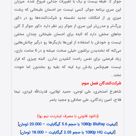
جوکر 2: طبقه بیست و یک با تغییرات جذابی شروع شده. میزبان
این سری برنامه جوکر، کسی نیست جز احسان علیخانی که پشت
میزی پر از امکانات جدید نشسته و شرکت‌کننده‌ها رو در دکور
بزرگ‌تر و مدرن‌تر این سری از جوکر زیر نظر داره. دکور جوکر 2 کلی
جاهای مخفی داره که البته برای احسان علیخانی چندان مخفی
نیست و خودش با استفاده از اون‌ها بازیگرها رو درگیر چالش‌هایی
می‌کنه که نخندیدن براشون خیلی سخت میشه و در 6 ساعت بازی،
زیاد فرصتی برای نفس راحت کشیدن ندارن. البته چیزی که قرار
نیست هیچکس یادش بره اینه که بقیه رو بخندون اما خودت
نخند…
شرکت‌کنندگان فصل سوم:
شاهرخ استخری، علی اوجی، حمید لولایی، قدرت‌الله ایزدی، نیما
فلاح، امین زندگانی، علی صادقی و مجید یاسر
(دانلود قانونی با مصرف اینترنت نیم بها)
[
کیفیت 1080p BluRay با حجم 5.6 گیگابایت – 20.000 تومان
]
[
کیفیت 1080p HQ با حجم 2.03 گیگابایت – 18.000 تومان
]