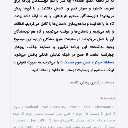
که در لحظه اتفاق افتاده»؛ چه قدر با تیم نویسندگان برنامه برای
تعریف خاطره و جوکر تایم و… تعامل داشتید و با آن‌ها پیش
می‌رفتید؟ «نویسندگان محترم طرح‌هایی را به ما ارائه داده بودند،
گاه ما با خلاقیت و بداهه‌پردازی داستان‌ها را کامل می‌کردیم، اتفاقات
را رقم می‌زدیم و داستان‌ها را روایت می‌کردیم و گاه هم نویسندگان
آن را کامل می‌کردند؛ در حقیقت هیچ مشکلی درباره این موضوع
وجود نداشت»؛ این برنامه ترکیبی و مسابقه جذاب، روزهای
چهارشنبه ساعت 8 صبح در شبکه نمایش خانگی پخش می‌شود؛
مسابقه جوکر 2 فصل سوم قسمت 6
را می‌توانید به صورت قانونی با
لینک مستقیم از وبسایت دوستی ها دانلود و تماشا کنید.
در حال بارگذاری پخش کننده...
برچسب ها
Joker 2 Fasle 3 Ghesmate 6
,
Download Joker 2 S03E06
,
جوکر
2 فصل 3 قسمت 6
,
جوکر ۲ فصل سوم قسمت ششم
,
جوکر 2: طبقه
بیست و یک
,
دانلود سریال رئالیتی شو جوکر 2
,
دانلود فصل 3 قسمت 6
جوکر 2
,
دانلود قسمت ششم فصل سوم برنامه جوکر ۲
,
دانلود گیم شو