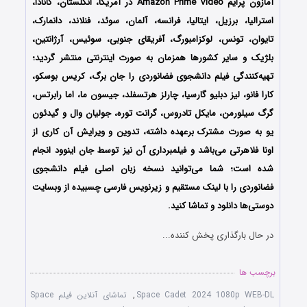
آمازون پرایم Amazon Prime Video در آمریکا، انگلستان، کانادا،
استرالیا، برزیل، ایتالیا، فرانسه، آلمان، سوئد، فنلاند، دانمارک،
تایوان، تونس، لوکزامبورگ، آفریقای جنوبی، سوئیس، آرژانتین،
بلژیک و سایر کشورها همزمان به صورت اینترنتی منتشر گردید؛
تهیه‌کنندگی فیلم دانشجوی فضانوردی را جان برگ، کریس بوسکو،
کارا فانو، لیز دبلیو گارسیا، چارلز هرتسفلد، جیسون ما، اما رابرتس،
گرگ سیلورمن، مایکل تادروس، گرانت توره، جولیان وال و گیدئون
یو به صورت مشترک برعهده داشته، تدوین و ویرایش آن کاری از
اونا فلاهرتی می‌باشد و فیلمبرداری آن نیز توسط جان اینوود انجام
شده است؛ شما می‌توانید نسخه زبان اصلی فیلم دانشجوی
فضانوردی را با ‌لینک مستقیم و زیرنویس فارسی چسبیده از وبسایت
دوستی‌ها دانلود و تماشا کنید.
در حال بارگذاری پخش کننده...
برچسب ها
Space Cadet 2024 1080p WEB-DL
,
تماشای آنلاین فیلم Space