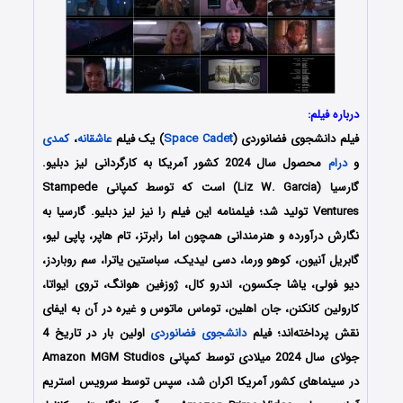
درباره فیلم:
فیلم دانشجوی فضانوردی (
Space Cadet
) یک فیلم
عاشقانه
،
کمدی
و
درام
محصول سال 2024 کشور آمریکا به کارگردانی لیز دبلیو.
گارسیا (Liz W. Garcia) است که توسط کمپانی‌ Stampede
Ventures تولید شد؛ فیلمنامه این فیلم را نیز لیز دبلیو. گارسیا به
نگارش درآورده و هنرمندانی همچون اما رابرتز، تام هاپر، پاپی لیو،
گابریل آنیون، کوهو ورما، دسی لیدیک، سباستین یاترا، سم روباردز،
دیو فولی، یاشا جکسون، اندرو کال، ژوزفین هوانگ، تروی ایواتا،
کارولین کانکنن، جان اهلین، توماس ماتوس و غیره در آن به ایفای
نقش پرداخته‌اند؛ فیلم
دانشجوی فضانوردی
اولین بار در تاریخ 4
جولای سال 2024 میلادی توسط کمپانی‌‌ Amazon MGM Studios
در سینماهای کشور آمریکا اکران شد، سپس توسط سرویس استریم