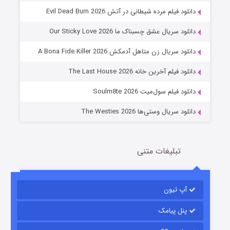
دانلود فیلم مرده شیطانی در آتش Evil Dead Burn 2026
دانلود سریال عشق چسبناک ما Our Sticky Love 2026
عملیات آپارتمان
دانلود سریال زن متاهل آدمکش A Bona Fide Killer 2026
2 (زیرنویس)
قسمت
منتشر شد
دانلود فیلم آخرین خانه The Last House 2026
دانلود فیلم سول‌میت Soulm8te 2026
دانلود سریال وستی‌ها The Westies 2026
تبلیغات متنی
مردگان متحرک: شهر مرده ۳
2 (زیرنویس)
قسمت
منتشر شد
آپ تیون
پنل پیامک