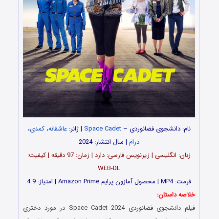
نام: دانشجوی فضانوردی –
Space Cadet
| ژانر:
عاشقانه
،
کمدی
،
درام
| سال انتشار: 2024
زبان: انگلیسی | زیرنویس فارسی: دارد | زمان: 97 دقیقه | کیفیت:
WEB-DL
فرمت: MP4 | محصول آمازون پرایم Amazon Prime | امتیاز: 4.9
خلاصه داستان:
فیلم دانشجوی فضانوردی Space Cadet 2024 در مورد دختری