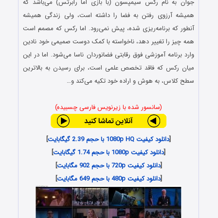
جوان به نام رکس سیمپسون (با بازی
اما رابرتس
) می‌باشد که
همیشه آرزوی رفتن به فضا را داشته است، ولی زندگی همیشه
آنطور که برنامه‌ریزی شده، پیش نمی‌رود. اما رکس که مصمم است
همه چیز را تغییر دهد، ناخواسته با کمک دوست صمیمی خود نادین
وارد برنامه آموزشی فوق رقابتی فضانوردان ناسا می‌شود. اما در این
میان رکس که فاقد تخصص علمی است، برای رسیدن به بالاترین
سطح کلاس، به هوش و اراده خود تکیه می‌کند و…
(سانسور شده با زیرنویس فارسی چسبیده)
[
دانلود کیفیت 1080p HQ با حجم 2.39 گیگابایت
]
[
دانلود کیفیت 1080p با حجم 1.74 گیگابایت
]
[
دانلود کیفیت 720p با حجم 902 مگابایت
]
[
دانلود کیفیت 480p با حجم 649 مگابایت
]