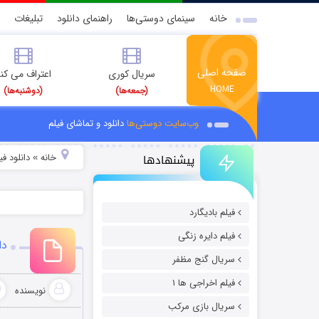
خانه
سینمای دوستی‌ها
راهنمای دانلود
تبلیغات
صفحه اصلی
سریال کوری
اعتراف می کن
HOME
(جمعه‌ها)
(دوشنبه‌ها)
وب‌سایت دوستی‌ها
دانلود و تماشای فیلم
پیشنهادها
خانه
دانلود فیل
»
فیلم بادیگارد
فیلم دایره زنگی
دا
سریال گنج مظفر
فیلم اخراجی ها ۱
نویسنده
سریال بازی مرکب