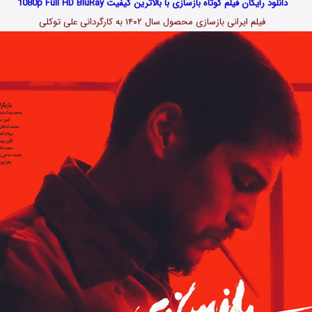
دانلود رایگان فیلم کوتاه بازسازی با بالاترین کیفیت 1080p Full HD BluRay
فیلم ایرانی بازسازی محصول سال ۱۴۰۲ به کارگردانی علی توکلی