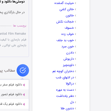
دوستی‌ها دانلود و ت
حیثیت گمشده
خائن کشی
در حال بارگذاری پخ
خاتون
خجالت نکش
برچسب ها
خسوف
خواب زده
anlod Film Remake
فیلم بازسازی با کیفی
خوب بد جلف
بازسازی علی توکلی
,
ف
خون سرد
دادزن
داریوش
داوینچیز
مطالب پی
دختران کوچه غم
در انتهای شب
دراکولا
دانلود فیلم سفر ب
دست به مهره
دانلود فیلم تصور با ک
دفتر یادداشت
دل
دانلود فیلم یک قنار
دندون طلا