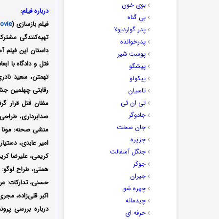
بوی خون
درباره فیلم:
بی گناه
فیلم بازسازی (
ovie
پدر گواردیولا
پدرخوانده
داستان این فیلم آم
پوست شیر
فتل و دادگاه با اب
پیشگو
تهمتن، سعید نادری
پیکولو
رقابتی چهلمین جشنو
تاسیان
تی ان تی
مظان قتل قرار گرف
جادوگر
صدابرداری، طراحی 
جان سخت
منشی صحنه: مونا پ
جزیره
امیر عابدی، دستیار 
جنگل آسفالت
کریمی، علیرضا کریم
جوکر
همتی، طراح لوگو: 
جیران
حسنی، تدارکات: عرف
چهره شو
اکبر قلی‌زاده، مج
چیدمانه
درباره بررسی پرون
حرفه ای