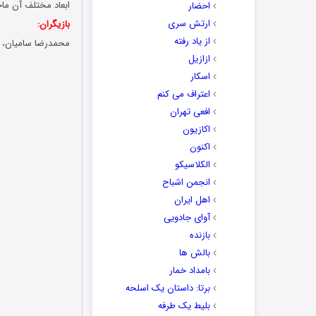
ابعاد مختلف آن ماج
احضار
ارتش سری
بازیگران:
از یاد رفته
محمدرضا سامیان، ام
ازازیل
اسکار
اعتراف می کنم
افعی تهران
اکازیون
اکنون
الکلاسیکو
انجمن اشباح
اهل ایران
آوای جادویی
بازنده
بالش ها
بامداد خمار
برتا: داستان یک اسلحه
بلیط یک‌‌ طرفه