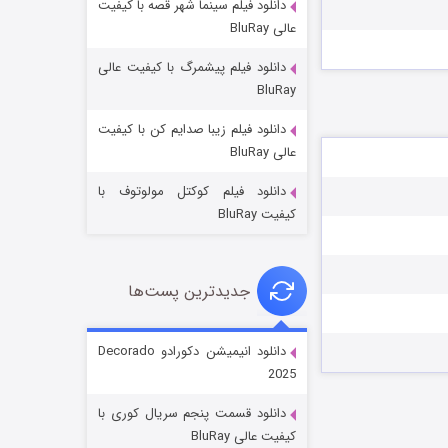
دانلود فیلم سینما شهر قصه با کیفیت
عالی BluRay
دانلود فیلم پیشمرگ با کیفیت عالی
BluRay
دانلود فیلم زیبا صدایم کن با کیفیت
جادوگری در مغولستان
عالی BluRay
۱۴ (زیرنویس)
قسمت
منتشر شد
دانلود فیلم کوکتل مولوتوف با
کیفیت BluRay
جدیدترین پست‌ها
دانلود انیمیشن دکورادو Decorado
2025
باب اسفنجی فصل ۱۷
دانلود قسمت پنجم سریال کوری با
۶ (زیرنویس)
قسمت
منتشر شد
کیفیت عالی BluRay