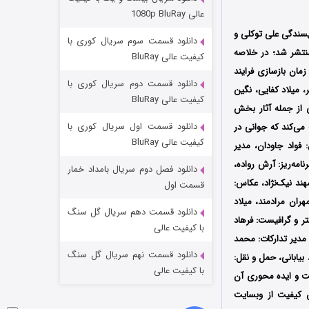
مردگان متحرک: شهر مرده ۳
عالی 1080p BluRay
۲ (زیرنویس)
قسمت
منتشر شد
یسندگی علی توکلی و
دانلود قسمت سوم سریال کوری با
ی مشترک مهاجر توحیدپرست و فواد جاودان است که در سال 1402 تولید و در سال 1403 منتشر شد؛ در خلاصه
کیفیت عالی BluRay
زمان بازسازی فرایند
دانلود قسمت دوم سریال کوری با
 میلاد کفایی، نگین
کیفیت عالی BluRay
ی از جمله آثار بخش
دانلود قسمت اول سریال کوری با
می‌کند که جوانی در
کیفیت عالی BluRay
 فواد جاودان، مدیر
مه‌ریز: آرش رواده،
دانلود فصل دوم سریال بامداد خمار
شکست استوارت در نجات جهان
ند نیک‌نژاد، عکاس:
قسمت اول
هران مرادمند، میلاد
۷ (زیرنویس)
قسمت
منتشر شد
دانلود قسمت دهم سریال گل سنگ
ر و گرافیست: فرهاد
با کیفیت عالی
مدیر تدارکات: محمد
دانلود قسمت نهم سریال گل سنگ
یابانی، حمل و نقل:
با کیفیت عالی
ت و ایده محوری آن
ین کیفیت از وبسایت