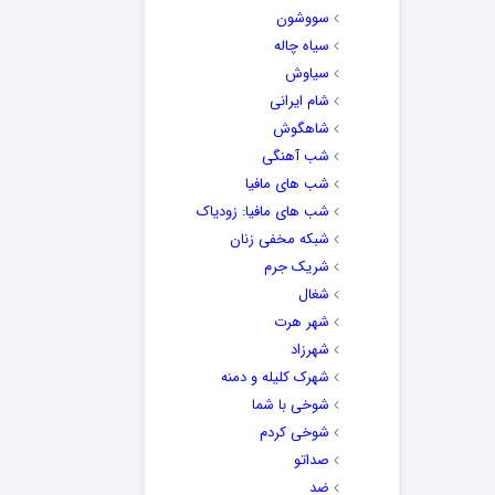
سووشون
سیاه چاله
سیاوش
شام ایرانی
شاهگوش
شب آهنگی
شب های مافیا
شب های مافیا: زودیاک
شبکه مخفی زنان
شریک جرم
شغال
شهر هرت
شهرزاد
شهرک کلیله و دمنه
شوخی با شما
شوخی کردم
صداتو
ضد