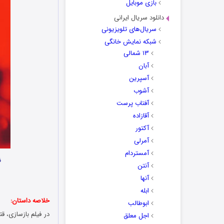
بازی موبایل
دانلود سریال ایرانی
سریال‌های تلویزیونی
شبکه نمایش خانگی
۱۳ شمالی
آبان
آسپرین
آشوب
آفتاب پرست
آقازاده
آکتور
آمرلی
آمستردام
ن
آنتن
آنها
ابله
خلاصه داستان:
ابوطالب
در فیلم بازسازی، قت
اجل معلق