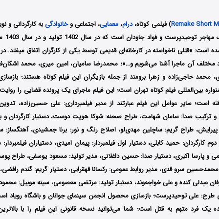
Remake Short M
) فیلمی کوتاه،
درام
،
معمایی
، اجتماعی و
خانوادگی
به کارگردانی و نو
تهیه‌کنندگ
ده است: «قتلی ناخواسته در کارخانه‌ای قدیمی توسط یکی از کارگران اتفاق میفتد. در 
عاد مختلف آن ماجرا آشنا می‌شویم و…»؛ محمدرضا سامیان، امین میری، محمد اشکان‌فر،
، محمد حاجی‌زاده و زهرا برومند از جمله بازیگران این فیلم کوتاه هستند؛ بازساز
اره بین‌المللی فیلم کوتاه تهران است؛ این فیلم ماجرای یک پرونده قضایی را روایت 
ته است؛ سایر عوامل این فیلم عبارتند از مدیر فیلمبرداری: علی حسین‌زاده، تدوین:
و ترکیب صدا: سامان شهامت، طراح صحنه: شوکا هویت دوست، دستیار کارگردان و برنا
یرایش، طراح گریم: ساچلین مهدی‌لو، اصلاح رنگ و نور: برنا جمشیدی، آهنگساز: سه
دوم کارگردان: حمید کابلی، دستیار اول فیلمبردار: پیمان امیدی، دستیاران فیلمبردار: م
ی و پارسا اکبری، دستیار صدا: حسین داغلانی، مدیر تولید: مسعود یوسفی، طراح پوست
محمدحسین سرو قدی، مدیر روابط عمومی: رکسانا قهقرایی، دستیار گریم: گندم رافضی، 
ان عبدلی کنده و علی خواجه‌وند، دستیار تولید: مرتضی معصومی، سینه موبیل: محمود ب
ری طرح: علی توحیدپرست؛ بازسازی محصول انجمن سینمای جوانان و باشگاه رویاد اس
ده یک فرد متهم به قتل است؛ شما می‌توانید نسخه قانونی این فیلم را با بالاتر