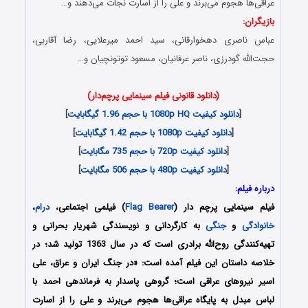
عراقی‌ها هجوم می‌برند و علی را از اسارت نجات می‌دهند و…
بازیگران:
عباس ناصری دهخوارقانی، سید احمد میرعلایی، رضا آقاربی،
حجت‌الله گودرزی، ناصر عرفانیان، مسعود توتونچیان و…
(دانلود قانونی فیلم سینمایی پرچم‌دار)
[
دانلود کیفیت 1080p HQ با حجم 1.96 گیگابایت
]
[
دانلود کیفیت 1080p با حجم 1.42 گیگابایت
]
[
دانلود کیفیت 720p با حجم 735 مگابایت
]
[
دانلود کیفیت 480p با حجم 506 مگابایت
]
درباره فیلم:
فیلم سینمایی پرچم‌ دار (
Flag Bearer
) فیلمی اجتماعی،
درام
،
خانوادگی
و
جنگی
به کارگردانی و نویسندگی شهریار بحرانی و
تهیه‌کنندگی روح‌الله برادری است که در سال 1363 تولید شد؛ در
خلاصه داستان این فیلم آمده است: «در جنگ ایران و عراق، علی
اسیر نیروهای عراقی است؛ گروهی پاسدار به فرماندهی احمد با
لباس مبدل به پایگاه عراقی‌ها هجوم می‌برند و علی را از اسارت