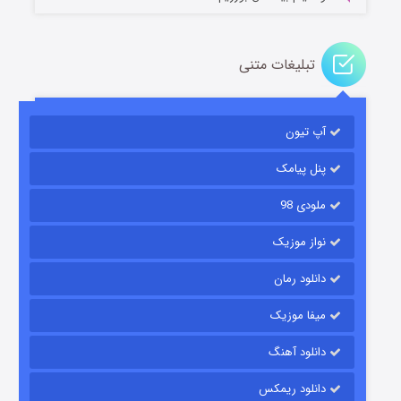
تبلیغات متنی
باب اسفنجی فصل ۱۷
آپ تیون
۶ (زیرنویس)
قسمت
منتشر شد
پنل پیامک
ملودی 98
نواز موزیک
دانلود رمان
میفا موزیک
رویایی برای تو
دانلود آهنگ
۱۵ (دوبله)
قسمت
منتشر شد
دانلود ریمکس