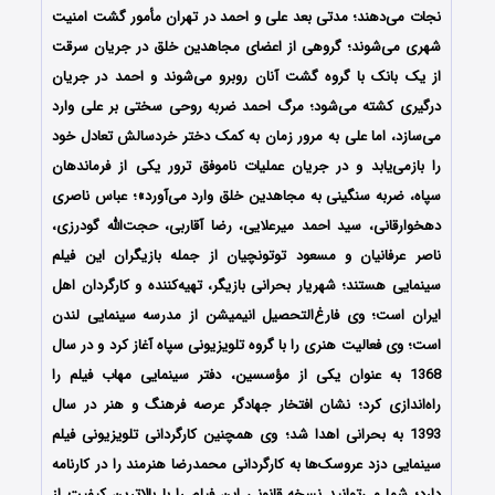
نجات می‌دهند؛ مدتی بعد علی و احمد در تهران مأمور گشت امنیت
شهری می‌شوند؛ گروهی از اعضای مجاهدین خلق در جریان سرقت
از یک بانک با گروه گشت آنان روبرو می‌شوند و احمد در جریان
درگیری کشته می‌شود؛ مرگ احمد ضربه روحی سختی بر علی وارد
می‌سازد، اما علی به مرور زمان به کمک دختر خردسالش تعادل خود
را بازمی‌یابد و در جریان عملیات ناموفق ترور یکی از فرماندهان
سپاه، ضربه سنگینی به مجاهدین خلق وارد می‌آورد»؛ عباس ناصری
دهخوارقانی، سید احمد میرعلایی، رضا آقاربی، حجت‌الله گودرزی،
ناصر عرفانیان و مسعود توتونچیان از جمله بازیگران این فیلم
سینمایی هستند؛ شهریار بحرانی بازیگر، تهیه‌کننده و کارگردان اهل
ایران است؛ وی فارغ‌التحصیل انیمیشن از مدرسه سینمایی لندن
است؛ وی فعالیت هنری را با گروه تلویزیونی سپاه آغاز کرد و در سال
1368 به عنوان یکی از مؤسسین، دفتر سینمایی مهاب فیلم را
راه‌اندازی کرد؛ نشان افتخار جهادگر عرصه فرهنگ و هنر در سال
1393 به بحرانی اهدا شد؛ وی همچنین کارگردانی تلویزیونی فیلم
سینمایی دزد عروسک‌ها به کارگردانی محمدرضا هنرمند را در کارنامه
دارد؛ شما می‌توانید نسخه قانونی این فیلم را با بالاترین کیفیت از