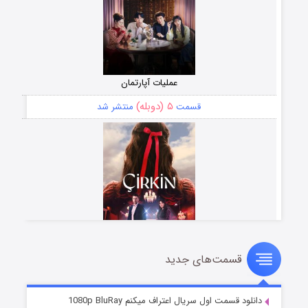
عملیات آپارتمان
۵ (دوبله)
قسمت
منتشر شد
قسمت‌های جدید
سریال زشت
۲ (زیرنویس)
قسمت
منتشر شد
دانلود قسمت اول سریال اعتراف میکنم 1080p BluRay