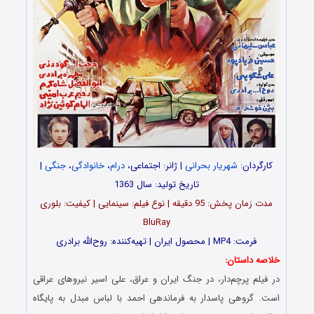
کارگردان:
شهریار بحرانی
| ژانر: اجتماعی،
درام
،
خانوادگی
،
جنگی
|
تاریخ تولید: سال 1363
مدت‌‌ زمان پخش: 95 دقیقه | نوع فیلم: سینمایی | کیفیت: بلوری
BluRay
فرمت: MP4 | محصول ایران | تهیه‎‌کننده: روح‌الله برادری
خلاصه داستان:
در فیلم پرچم‌دار، در جنگ ایران و عراق، علی اسیر نیروهای عراقی
است. گروهی پاسدار به فرماندهی احمد با لباس مبدل به پایگاه