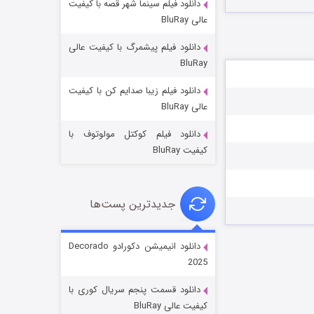
دانلود فیلم سینما شهر قصه با کیفیت
عالی BluRay
دانلود فیلم پیشمرگ با کیفیت عالی
BluRay
دانلود فیلم زیبا صدایم کن با کیفیت
جادوگری در مغولستان
عالی BluRay
۱۴ (زیرنویس)
قسمت
منتشر شد
دانلود فیلم کوکتل مولوتوف با
کیفیت BluRay
جدیدترین پست‌ها
دانلود انیمیشن دکورادو Decorado
2025
باب اسفنجی فصل ۱۷
دانلود قسمت پنجم سریال کوری با
۶ (زیرنویس)
قسمت
منتشر شد
کیفیت عالی BluRay