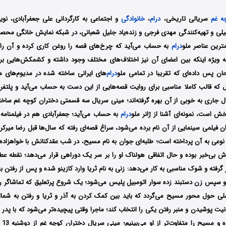
ه غم
سریالی تاریخی،
درام
،
خانوادگی
و اجتماعی به کارگردانی علی جعفرآبادی، ن
مترین عناصر ملو
درام
به حساب می‌آید که چرخ‌های قصه را روغن کاری کرده و آن را 
ه ویژه اینکه بین اعضای آن نیز اختلاف‌های مختلف وجود داشته و کشمکش‌هایی برپ
ان پس داده‌ای که تقریبا در تمامی ملو
درام
‌های ایرانی ساخته شده در مدیوم‌های 
که قالب کاملا مناسبی برای روایت قصه‌هایی از این دست به حساب می‌آید و پلتفرم‌ه
ل جاری به خوبی از آن بهره گرفته‌اند؛ مینی سریال سه قسمتی دختران کوچه غم ساخت
ش است، نمونه‌ای آشنا از ژانر ملو
درام
به حساب می‌آید؛ جعفرآبادی هم در فیلمنامه
ن فیلمی سینمایی از آن نام برده می‌شود، سراغ قصه‌ای رفته که سال‌ها قبل رضا میرک
 نوعی به آن پرداخته است؛ طلبه‌ای جوان به نام مسیح، در شب عقدکنانش با خواهزاده‌
درش بی‌خبر بوده و حال اتفاقی هولناک او را بر سر یک دوراهی قرار می‌دهد؛ نقطه ع
ته و شوک مناسبی به کار می‌دهد: زنی به نام ثریا وارد کازینو شده و پس از رفتن به
سپس زن دستبند زده سوار اتومبیل پلیس می‌شود؛ یک شروع پرتعلیق که تماشاگر را 
صلی حول محور مسیح می‌گردد که باید بین کمک کردن به آذر و ثریا و رفتن به شمال
یت پوشیدن و منبر رفتن یکی را انتخاب کند؛ ماجرا وقتی پیچیده‌تر می‌شود که با پدر