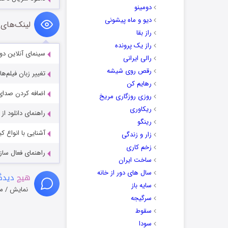
دومینو
دیو و ماه پیشونی
لینک‌های 
راز بقا
راز یک پرونده
سینمای آنلاین دو
رالی ایرانی
رقص روی شیشه
تغییر زبان فیلم‌ها
رهایم کن
اضافه کردن صدای 
روزی روزگاری مریخ
ریکاوری
راهنمای دانلود ا
رینگو
آشنایی با انواع ک
زار و زندگی
زخم کاری
راهنمای فعال سازی کیفیت R
ساخت ایران
سال های دور از خانه
هیچ
دیدگا
سایه باز
نمایش / م
سرگیجه
سقوط
سودا