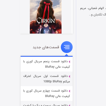
 الهام شعبانی، مریم
یک تکدیان و…
قسمت‌های جدید
سریال زشت
۲ (زیرنویس)
قسمت
منتشر شد
دانلود قسمت پنجم سریال کوری با
کیفیت عالی BluRay
دانلود قسمت اول سریال اعتراف
میکنم 1080p BluRay
دانلود قسمت چهارم سریال کوری با
کیفیت عالی BluRay
دانلود سریال بیست و یک با کیفیت