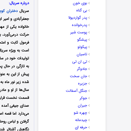
بوی خون
درباره سریال:
بی گناه
سریال
دختران کوچ
پدر گواردیولا
پدرخوانده
خانواده یکی از مه
پوست شیر
حرکت درمی‌آورد، ب
پیشگو
فرمول ثابت و امتح
پیکولو
است به ویژه سریال 
تاسیان
تولیدات خود در سا
تی ان تی
به تازگی در حال پخ
جادوگر
پیش از این به عنوا
جان سخت
شده زیر نور ماه به
جزیره
سال‌ها از او و ما
جنگل آسفالت
قسمت نخست قرار گرف
جوکر
جیران
صدای جیغی آمده و 
چهره شو
می‌دارد اما قصه ا
چیدمانه
گرفتن و لباس روحان
حرفه ای