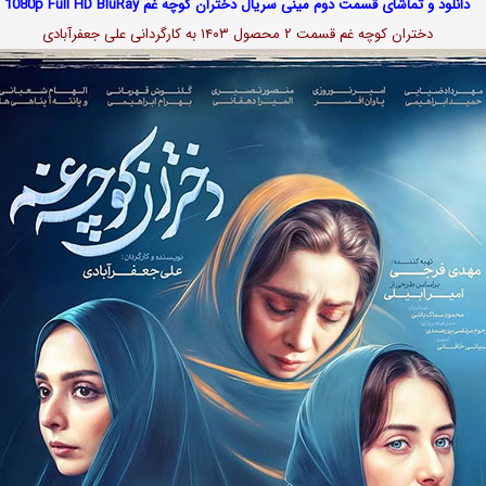
دانلود و تماشای قسمت دوم مینی سریال دختران کوچه غم 1080p Full HD BluRay
دختران کوچه غم قسمت ۲ محصول ۱۴۰۳ به کارگردانی علی جعفرآبادی