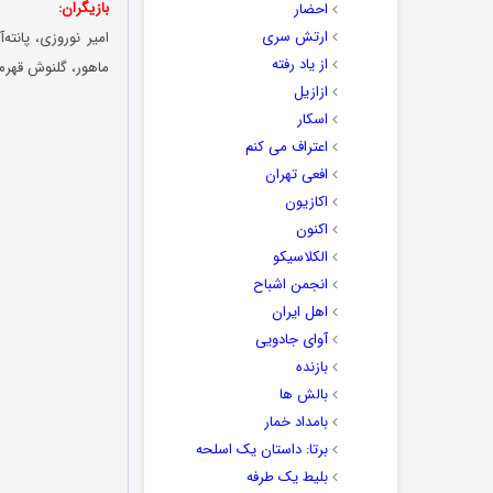
بازیگران:
احضار
ارتش سری
امیر نوروزی، پانته‌
از یاد رفته
ماهور، گلنوش قهرما
ازازیل
اسکار
اعتراف می کنم
افعی تهران
اکازیون
اکنون
الکلاسیکو
انجمن اشباح
اهل ایران
آوای جادویی
بازنده
بالش ها
بامداد خمار
برتا: داستان یک اسلحه
بلیط یک‌‌ طرفه