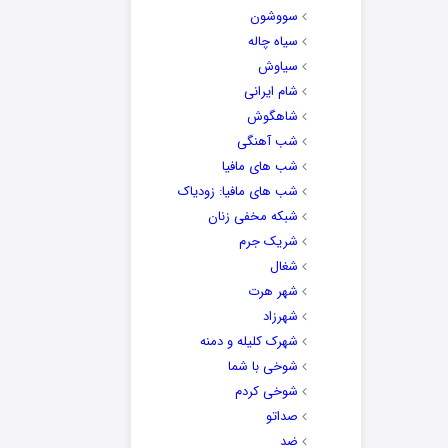
سووشون
سیاه چاله
سیاوش
شام ایرانی
شاهگوش
شب آهنگی
شب های مافیا
شب های مافیا: زودیاک
شبکه مخفی زنان
شریک جرم
شغال
شهر هرت
شهرزاد
شهرک کلیله و دمنه
شوخی با شما
شوخی کردم
صداتو
ضد