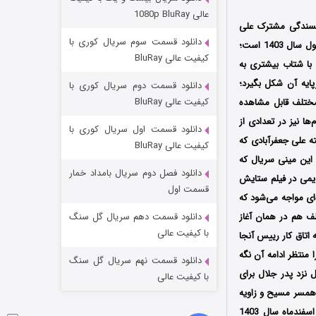
مردگان متحرک: شهر مرده ۳
عالی 1080p BluRay
ویسندگی مشترک علی
۲ (زیرنویس)
قسمت
منتشر شد
دانلود قسمت سوم سریال کوری با
جعفرآبادی و امیر ابیلی و تهیه‌کنندگی مهدی فرجی و زنده‌یاد جلیل شعبانی، در شبکه نمایش خانگی محصول سال 1403 است؛
کیفیت عالی BluRay
با شتاب بیشتری به
ایه آن شکل بگیرد؛
دانلود قسمت دوم سریال کوری با
کیفیت عالی BluRay
مختلف قابل مشاهده
ا نیز در تعدادی از
دانلود قسمت اول سریال کوری با
ه علی جعفرآبادی که
کیفیت عالی BluRay
 این مینی سریال که
دانلود فصل دوم سریال بامداد خمار
ریمی در فیلم ستایش
شکست استوارت در نجات جهان
قسمت اول
ای مواجه می‌شود که
۷ (زیرنویس)
قسمت
منتشر شد
طف هم در همان آغاز
دانلود قسمت دهم سریال گل سنگ
با کیفیت عالی
 اتاق کار رییس آنجا
منتظر ادامه آن نگه
دانلود قسمت نهم سریال گل سنگ
 نزد پدر جلال برای
با کیفیت عالی
 همسر مسیح و زاویه
نگاهش آشناتر شده و مسیح را متفاوت‌تر از او می‌بینیم؛ مینی سریال دختران کوچه غم از دوشنبه 13 اسفندماه سال 1403