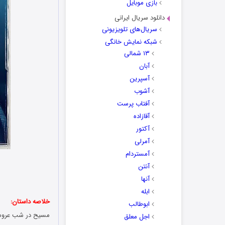
بازی موبایل
دانلود سریال ایرانی
سریال‌های تلویزیونی
شبکه نمایش خانگی
۱۳ شمالی
آبان
آسپرین
آشوب
آفتاب پرست
آقازاده
آکتور
آمرلی
آمستردام
آنتن
آنها
ابله
خلاصه داستان:
ابوطالب
مسیح در شب عروسی
اجل معلق