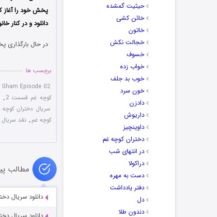
حیثیت گمشده
پخش خود را آغاز ک
خائن کشی
دانلود و در کنار خان
خاتون
خجالت نکش
در حال بارگذاری پخ
خسوف
خواب زده
برچسب ها
خوب بد جلف
e Gham Episode 02
خون سرد
کوچه غم قسمت 2
,
دادزن
سریال دختران کوچه
داریوش
کوچه غم
,
نقد سریال 
داوینچیز
دختران کوچه غم
در انتهای شب
دراکولا
مطالب پی
دست به مهره
دفتر یادداشت
دانلود سریال دخ
دل
دندون طلا
دانلود سریال دخ