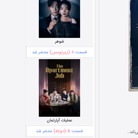
شوهر
۸ (زیرنویس)
قسمت
منتشر شد
عملیات آپارتمان
۵ (دوبله)
قسمت
منتشر شد
‌کند…