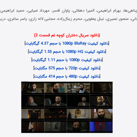
آپناهی‌ها، بهرام ابراهیمی، المیرا دهقانی، پاوان افسر، مهرداد ضیایی، حمید ابراهیمی،
نی، منصور نصیری، نینل یعقوبی، محرم زینال‌زاده، مجتبی لاله زاری، یاسر ساغری، در
(دانلود سریال دختران کوچه غم قسمت 2)
[
دانلود کیفیت 1080p BluRay با حجم 4.37 گیگابایت
]
[
دانلود کیفیت 1080p HQ با حجم 1.53 گیگابایت
]
[
دانلود کیفیت 1080p با حجم 1.11 گیگابایت
]
[
دانلود کیفیت 720p با حجم 575 مگابایت
]
[
دانلود کیفیت 480p با حجم 414 مگابایت
]