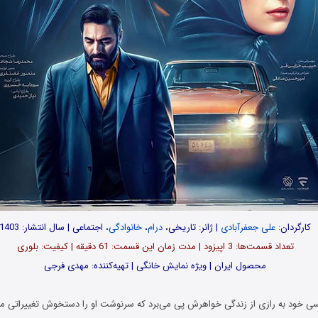
کارگردان:
علی جعفرآبادی
| ژانر: تاریخی،
درام
،
خانوادگی
، اجتماعی | سال انتشار: 1403
تعداد قسمت‌ها: 3 اپیزود | مدت زمان این قسمت: 61 دقیقه | کیفیت: بلوری
محصول ایران | ویژه نمایش خانگی | تهیه‌کننده: مهدی فرجی
 خود به رازی از زندگی خواهرش پی می‌برد که سرنوشت او را دستخوش تغییراتی می