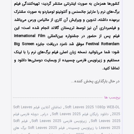
کشورها همزمان به صورت اینترنتی منتشر گردید؛ تهیه‌کنندگی فیلم
برگ‌های نرم را مارلیز جانسنس و آنتونینو لومباردو
به صورت مشترک
برعهده داشته، تدوین و ویرایش آن کاری از
ماتیاس ورس می‌باشد
و فیلمبرداری آن نیز توسط
تریستان گالاند انجام شده است؛
این
فیلم پس از حضور در جشنواره بین‌المللی International Film
Festival Rotterdam موفق شد نامزد دریافت جایزه Big Screen
شود؛
شما می‌توانید نسخه زبان اصلی فیلم برگ‌های نرم را با ‌لینک
مستقیم و زیرنویس فارسی چسبیده از وبسایت دوستی‌ها دانلود و
تماشا کنید.
در حال بارگذاری پخش کننده...
برچسب ها
Soft Leaves 2025 1080p WEB-DL
,
تماشای آنلاین فیلم Soft Leaves
2025
,
دانلود رایگان فیلم Soft Leaves 2025
,
درام
,
دوبله فارسی فیلم
Soft Leaves 2025
,
زیرنویس فارسی Soft Leaves 2025
,
فیلم Soft
Leaves 2025 با زیرنویس چسبیده
,
فیلم Soft Leaves 2025 برگ های