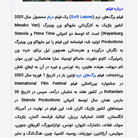
درباره فیلم:
فیلم برگ‌های نرم (
Soft Leaves
) یک فیلم
درام
محصول سال 2025
کشور بلژیک به کارگردانی مایواکو ون وینبرگ (Miwako Van
Weyenberg) است که توسط دو کمپانی‌ Prime Time و Stenola
Productions تولید شد؛ فیلمنامه این فیلم را نیز مایواکو ون وینبرگ
به نگارش درآورده و هنرمندانی همچون
لیل برتلو، خرت ون
رامپلبرگ، کایتو دفورت، ماساکو تومیتا، سارا هاماساکی، لورن مولر،
تام دیولف، هیلده هاینن، رنه لورنس و غیره در آن به ایفای نقش
پرداخته‌اند؛ فیلم
برگ‌های نرم
اولین بار در تاریخ 1 فوریه سال 2025
در جشنواره بین‌المللی فیلم International Film Festival
Rotterdam در کشور هلند به نمایش درآمد، سپس در تاریخ 26
مارس همان سال توسط کمپانی‌ Stenola Productions در
سینماهای کشور بلژیک اکران شد؛ این فیلم در نهایت در آمریکا،
انگلستان، کانادا، استرالیا، برزیل، ایتالیا، فرانسه، آلمان، بلژیک،
سوئد، فنلاند، دانمارک، تایوان، تونس، لوکزامبورگ، آفریقای جنوبی،
سوئیس، آرژانتین، نیوزیلند، روسیه، کلمبیا، چین، هنگ‌کنگ و سایر