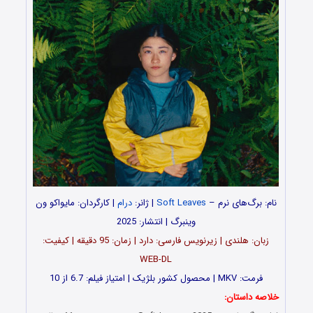
نام: برگ‌های نرم –
Soft Leaves
| ژانر:
درام
| کارگردان: مایواکو ون
وینبرگ | انتشار: 2025
زبان: هلندی | زیرنویس فارسی: دارد | زمان: 95 دقیقه | کیفیت:
WEB-DL
فرمت: MKV | محصول کشور بلژیک | امتیاز فیلم: 6.7 از 10
خلاصه داستان: