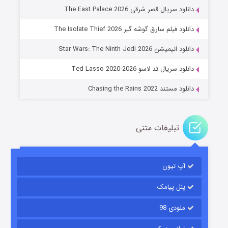
دانلود سریال قصر شرقی The East Palace 2026
دانلود فیلم سارق گوشه گیر The Isolate Thief 2026
جادوگری در مغولستان
دانلود انیمیشن Star Wars: The Ninth Jedi 2026
۱۴ (زیرنویس)
قسمت
منتشر شد
دانلود سریال تد لاسو Ted Lasso 2020-2026
دانلود مستند Chasing the Rains 2022
تبلیغات متنی
آپ تیون
باب اسفنجی فصل ۱۷
۶ (زیرنویس)
قسمت
منتشر شد
پنل پیامک
ملودی 98