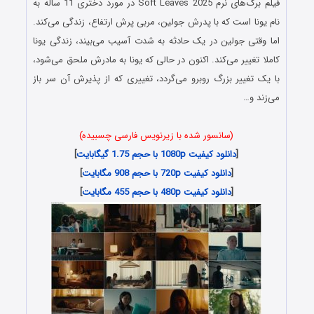
فیلم برگ‌های نرم Soft Leaves 2025 در مورد دختری 11 ساله به
نام یونا است که با پدرش جولین، مربی پرش ارتفاع، زندگی می‌کند.
اما وقتی جولین در یک حادثه به شدت آسیب می‌بیند، زندگی یونا
کاملا تغییر می‌کند. اکنون در حالی که یونا به مادرش ملحق می‌شود،
با یک تغییر بزرگ روبرو می‌گردد، تغییری که از پذیرش آن سر باز
می‌زند و…
(سانسور شده با زیرنویس فارسی چسبیده)
[
دانلود کیفیت 1080p با حجم 1.75 گیگابایت
]
[
دانلود کیفیت 720p با حجم 908 مگابایت
]
[
دانلود کیفیت 480p با حجم 455 مگابایت
]