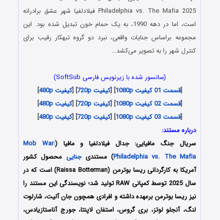
Philadelphia vs. The Mafia 2025 فیلادلفیا شهر عشق برادرانه
است، اما در دهه 1990، به یک حمام خون تبدیل شده بود. این
مجموعه براساس جنایات واقعی، نبرد دو گروه تبهکار رقیب برای
کنترل شهر را به تصویر می‌کشد…
(سانسور شده با زیرنویس فارسی SoftSub)
[
قسمت 01 کیفیت 1080p
] [
کیفیت 720p
] [
کیفیت 480p
]
[
قسمت 02 کیفیت 1080p
] [
کیفیت 720p
] [
کیفیت 480p
]
[
قسمت 03 کیفیت 1080p
] [
کیفیت 720p
] [
کیفیت 480p
]
درباره مستند:
سریال جنگ مافیایی: جدال فیلادلفیا و مافیا (
Mob War:
Philadelphia vs. The Mafia
) مستندی
جنایی
محصول کشور
آمریکا به کارگردانی ریسا بوترمن (Raissa Botterman) است که در
سال 2025 توسط کمپانی RAW تولید شد؛ نویسندگی این مستند را
نیز ریسا بوترمن برعهده داشته و افرادی همچون جان آلیت، شارلوت
لنگ، آنجلو لوتز، بری گروس، استفان لاپنتا، جورج آناستازیادس،