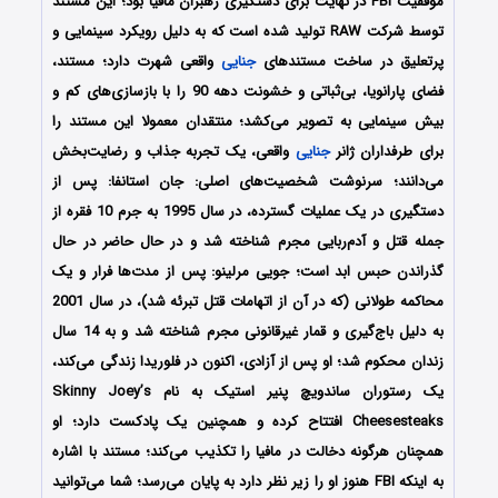
موفقیت FBI در نهایت برای دستگیری رهبران مافیا بود؛ این مستند
توسط شرکت RAW تولید شده است که به دلیل رویکرد سینمایی و
پرتعلیق در ساخت مستندهای
جنایی
واقعی شهرت دارد؛ مستند،
فضای پارانویا، بی‌ثباتی و خشونت دهه 90 را با بازسازی‌های کم و
بیش سینمایی به تصویر می‌کشد؛ منتقدان معمولا این مستند را
برای طرفداران ژانر
جنایی
واقعی، یک تجربه جذاب و رضایت‌بخش
می‌دانند؛ سرنوشت شخصیت‌های اصلی: جان استانفا: پس از
دستگیری در یک عملیات گسترده، در سال 1995 به جرم 10 فقره از
جمله قتل و آدم‌ربایی مجرم شناخته شد و در حال حاضر در حال
گذراندن حبس ابد است؛ جویی مرلینو: پس از مدت‌ها فرار و یک
محاکمه طولانی (که در آن از اتهامات قتل تبرئه شد)، در سال 2001
به دلیل باج‌گیری و قمار غیرقانونی مجرم شناخته شد و به 14 سال
زندان محکوم شد؛ او پس از آزادی، اکنون در فلوریدا زندگی می‌کند،
یک رستوران ساندویچ پنیر استیک به نام Skinny Joey’s
Cheesesteaks افتتاح کرده و همچنین یک پادکست دارد؛ او
همچنان هرگونه دخالت در مافیا را تکذیب می‌کند؛ مستند با اشاره
به اینکه FBI هنوز او را زیر نظر دارد به پایان می‌رسد؛ شما می‌توانید