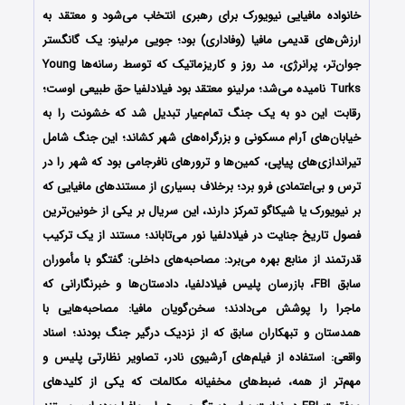
خانواده مافیایی نیویورک برای رهبری انتخاب می‌شود و معتقد به
ارزش‌های قدیمی مافیا (وفاداری) بود؛ جویی مرلینو: یک گانگستر
جوان‌تر، پرانرژی، مد روز و کاریزماتیک که توسط رسانه‌ها Young
Turks نامیده می‌شد؛ مرلینو معتقد بود فیلادلفیا حق طبیعی اوست؛
رقابت این دو به یک جنگ تمام‌عیار تبدیل شد که خشونت را به
خیابان‌های آرام مسکونی و بزرگراه‌های شهر کشاند؛ این جنگ شامل
تیراندازی‌های پیاپی، کمین‌ها و ترورهای نافرجامی بود که شهر را در
ترس و بی‌اعتمادی فرو برد؛ برخلاف بسیاری از مستندهای مافیایی که
بر نیویورک یا شیکاگو تمرکز دارند، این سریال بر یکی از خونین‌ترین
فصول تاریخ جنایت در فیلادلفیا نور می‌تاباند؛ مستند از یک ترکیب
قدرتمند از منابع بهره می‌برد: مصاحبه‌های داخلی: گفتگو با مأموران
سابق FBI، بازرسان پلیس فیلادلفیا، دادستان‌ها و خبرنگارانی که
ماجرا را پوشش می‌دادند؛ سخن‌گویان مافیا: مصاحبه‌هایی با
همدستان و تبهکاران سابق که از نزدیک درگیر جنگ بودند؛ اسناد
واقعی: استفاده از فیلم‌های آرشیوی نادر، تصاویر نظارتی پلیس و
مهم‌تر از همه، ضبط‌های مخفیانه مکالمات که یکی از کلیدهای