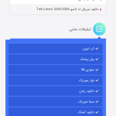
دانلود سریال تد لاسو Ted Lasso 2020-2026
تبلیغات متنی
آپ تیون
باب اسفنجی فصل ۱۷
۶ (زیرنویس)
قسمت
منتشر شد
پنل پیامک
ملودی 98
نواز موزیک
دانلود رمان
میفا موزیک
دانلود آهنگ
رویایی برای تو