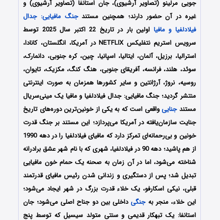
جویی مرلینو (تصاویر آرشیوی)، جان استانفا (تصاویر آرشیوی) و
غیره در آن حضور دارند؛ همچنین مستند
جنگ مافیایی: جدال
فیلادلفیا و مافیا
اولین بار در تاریخ 22 اکتبر سال 2025 توسط
سرویس استریم نتفلیکس NETFLIX در آمریکا، انگلستان، کانادا،
استرالیا، برزیل، آلمان، ایتالیا، اسپانیا، چین، کره جنوبی، دانمارک،
سوئد، هلند، فرانسه، آفریقای جنوبی، هنگ کنگ، مکزیک، تایوان،
روسیه، نروژ، آرژانتین و سایر کشورها همزمان به صورت اینترنتی
منتشر گردید؛ جنگ مافیایی: جدال فیلادلفیا و مافیا یک مینی‌سریال
مستند
جنایی
واقعی است که به یکی از خونین‌ترین دوره‌های تاریخ
جنایت سازمان‌یافته در آمریکا می‌پردازد؛ این مستند بر جنگ قدرت
خونین و بی‌رحمانه‌ای تمرکز دارد که مافیای فیلادلفیا را در دهه 1990
از هم پاشید؛ دهه 90 در فیلادلفیا، شهری که با نام شهر عشق برادرانه
شناخته می‌شود، اما در آن زمان به صحنه یک حمام خون مافیایی
تبدیل شد؛ پس از دستگیری و زندانی شدن رئیس مافیای قدرتمند
قبلی، نیکی اسکارفو، یک خلاء قدرت بزرگ در شهر ایجاد می‌شود؛
این خلاء، منجر به
جنگی
داخلی بین دو جناح اصلی می‌شود؛ جان
استانفا: یک تبهکار قدیمی و سنتی متولد سیسیل که توسط پنج