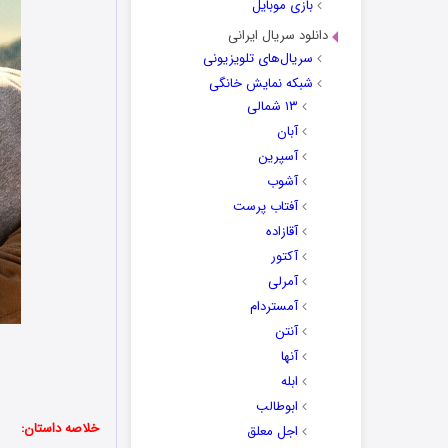
بازی موبایل
دانلود سریال ایرانی
سریال‌های تلویزیونی
شبکه نمایش خانگی
۱۳ شمالی
آبان
آسپرین
آشوب
آفتاب پرست
آقازاده
آکتور
آمرلی
آمستردام
آنتن
آنها
ابله
ابوطالب
خلاصه داستان:
اجل معلق