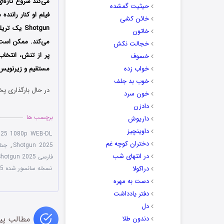
می‌کند شروع تازه‌ا
حیثیت گمشده
خائن کشی
Shotgun ی
خاتون
می‌کند. ممکن است ع
خجالت نکش
پر از تنش، انتخا
خسوف
خواب زده
مستقیم و زیرنویس 
خوب بد جلف
در حال بارگذاری پخ
خون سرد
دادزن
برچسب ها
داریوش
داوینچیز
025 1080p WEB-DL
دختران کوچه غم
Shotgun 2025
,
جنا
در انتهای شب
فارسی She Rides Shotgun 2025
دراکولا
نسخه سانسور شده She Rides Shotgun 2025
دست به مهره
دفتر یادداشت
دل
مطالب پی
دندون طلا