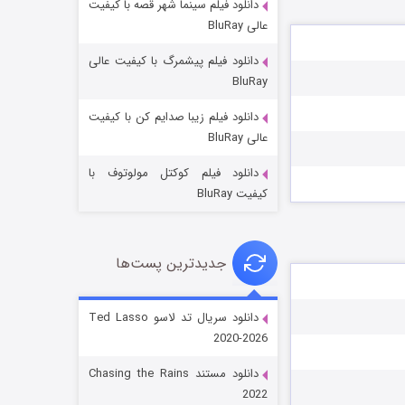
دانلود فیلم سینما شهر قصه با کیفیت
عالی BluRay
دانلود فیلم پیشمرگ با کیفیت عالی
BluRay
دانلود فیلم زیبا صدایم کن با کیفیت
جادوگری در مغولستان
عالی BluRay
۱۴ (زیرنویس)
قسمت
منتشر شد
دانلود فیلم کوکتل مولوتوف با
کیفیت BluRay
جدیدترین پست‌ها
دانلود سریال تد لاسو Ted Lasso
2020-2026
باب اسفنجی فصل ۱۷
دانلود مستند Chasing the Rains
۶ (زیرنویس)
قسمت
منتشر شد
2022