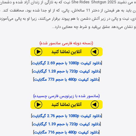
در فیلم او کنار راننده می نشیند She Rides Shotgun 2025 نیت که به تازگی از زندان 
تهدید کرده‌اند، اکنون باید به هر قیمتی از دختر 11 ساله‌اش، پالی، که از او جدا شده بود،
ی، نیت و پالی در زیر آتش دشمن با هم پیوند برقرار می‌کنند، زیرا او به پالی می‌آموزد
ه او نشان می‌دهد عشق بی‌قید و شرط چه معنایی دارد…
(نسخه دوبله فارسی سانسور شده)
[
دانلود کیفیت 1080p با حجم 2.69 گیگابایت
]
[
دانلود کیفیت 720p با حجم 1.28 گیگابایت
]
[
دانلود کیفیت 480p با حجم 773 مگابایت
]
(سانسور شده با زیرنویس فارسی چسبیده)
[
دانلود کیفیت 1080p با حجم 2.76 گیگابایت
]
[
دانلود کیفیت 720p با حجم 1.39 گیگابایت
]
[
دانلود کیفیت 480p با حجم 716 مگابایت
]