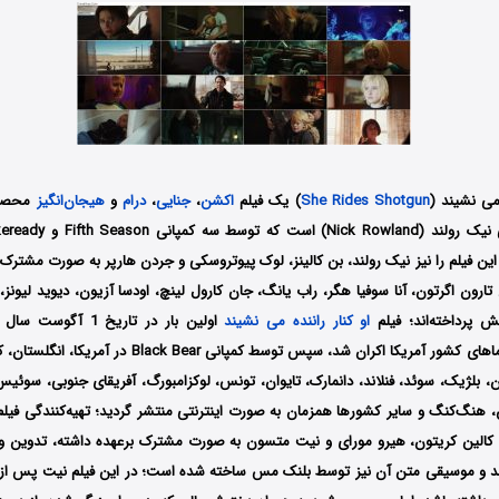
 می نشیند (
She Rides Shotgun
) یک فیلم
اکشن
،
جنایی
،
درام
و
هیجان‌انگیز
 این فیلم را نیز نیک رولند، بن کالینز، لوک پیوتروسکی و جردن هارپر به صورت مشترک
تارون اگرتون، آنا سوفیا هگر، راب یانگ، جان کارول لینچ، اودسا آزیون، دیوید لیونز
ش پرداخته‌اند؛ فیلم
او کنار راننده می نشیند
Lionsgate در سینماهای کشور آمریکا اکران شد، سپس توسط کمپانی r
مان، بلژیک، سوئد، فنلاند، دانمارک، تایوان، تونس، لوکزامبورگ، آفریقای جنوبی، سوئیس،
، هنگ‌کنگ و سایر کشورها همزمان به صورت اینترنتی منتشر گردید؛ تهیه‌کنندگی فیلم 
، کالین کریتون، هیرو مورای و نیت متسون
به صورت مشترک برعهده داشته، تدوین و 
د و موسیقی متن آن نیز توسط
بلنک مس ساخته شده است؛
در این فیلم نیت پس از 