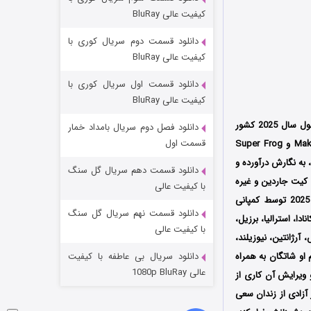
مردگان متحرک: شهر مرده ۳
کیفیت عالی BluRay
۲ (زیرنویس)
قسمت
منتشر شد
دانلود قسمت دوم سریال کوری با
کیفیت عالی BluRay
دانلود قسمت اول سریال کوری با
کیفیت عالی BluRay
محصول سال 2025 کشور
دانلود فصل دوم سریال بامداد خمار
قسمت اول
آمریکا به کارگردانی نیک رولند (Nick Rowland) است که توسط سه کمپانی‌ Fifth Season و Makeready و Super Frog
،
به نگارش درآورده و
دانلود قسمت دهم سریال گل سنگ
، کیت جاردین و غیره
شکست استوارت در نجات جهان
با کیفیت عالی
اولین بار در تاریخ 1 آگوست سال 2025 توسط کمپانی‌
۷ (زیرنویس)
قسمت
منتشر شد
دانلود قسمت نهم سریال گل سنگ
Black Bea در آمریکا، انگلستان، کانادا، استرالیا، برزیل،
با کیفیت عالی
 آرژانتین، نیوزیلند،
او شاتگان به همراه
دانلود سریال بی عاطفه با کیفیت
عالی 1080p BluRay
ویرایش آن کاری از
آزادی از زندان سعی