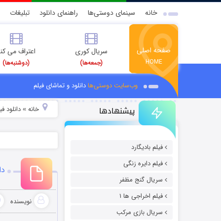
خانه
سینمای دوستی‌ها
راهنمای دانلود
تبلیغات
صفحه اصلی
سریال کوری
اعتراف می کن
HOME
(جمعه‌ها)
(دوشنبه‌ها)
وب‌سایت دوستی‌ها
دانلود و تماشای فیلم
پیشنهادها
خانه
دانلود ف
»
فیلم بادیگارد
فیلم دایره زنگی
دان
سریال گنج مظفر
فیلم اخراجی ها ۱
نویسنده
سریال بازی مرکب