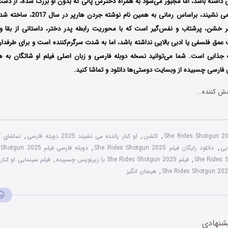
ی داشته باشد، اما مجبور می‌شود به همراه دخترش پالی که بدون او بزرگ شده، از دست
ک تریلر خشن، پرشتاب و نفس‌گیر است که با محوریت رابطه پدر دختر، داستانی از بقا 
مق فلسفی یا ادبی بالایی نداشته باشد، اما به شدت سرگرم‌کننده است و برای طرفدارا
ب جذابی است.
شما می‌توانید نسخه دوبله فارسی و زبان اصلی فیلم او شاتگان به همر
فارسی چسبیده از وبسایت دوستی‌ها دانلود و تماشا کنید.
ش کننده...
She Rides Shotgun 2
,
اکشن
,
او کنار راننده می نشیند 2025 دوبله فارسی
,
یی
,
دانلود رایگان فیلم She Rides Shotgun 2025
,
دوبله فارسی فیلم She Rides Shotgun 2025
,
فیلم She Rides Shotgun 2025 با زیرنویس چسبیده
,
فیلم سینمایی او کنار ر
,
هیجان انگیز
شنهادی