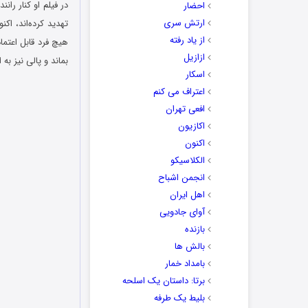
احضار
ارتش سری
از یاد رفته
هیچ فرد قابل اعتماد
ازازیل
بماند و پالی نیز ب
اسکار
اعتراف می کنم
افعی تهران
اکازیون
اکنون
الکلاسیکو
انجمن اشباح
اهل ایران
آوای جادویی
بازنده
بالش ها
بامداد خمار
برتا: داستان یک اسلحه
بلیط یک‌‌ طرفه