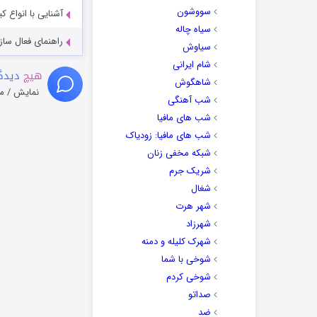
سووشون
آشنایی با انواع ک
سیاه چاله
راهنمای فعال سازی کیفیت R
سیاوش
شام ایرانی
هیچ
دیدگا
شاهگوش
نمایش / م
شب آهنگی
شب های مافیا
شب های مافیا: زودیاک
شبکه مخفی زنان
شریک جرم
شغال
شهر هرت
شهرزاد
شهرک کلیله و دمنه
شوخی با شما
شوخی کردم
صداتو
ضد