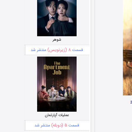
شوهر
۸ (زیرنویس)
قسمت
منتشر شد
عملیات آپارتمان
۵ (دوبله)
قسمت
منتشر شد