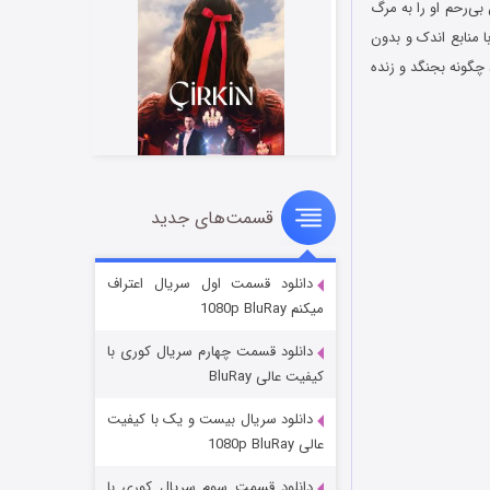
آزاد شده و دشمنان بی‌رحم او را به مرگ
 محافظت کند. با منابع اندک و بدون
 چگونه بجنگد و زنده
قسمت‌های جدید
سریال زشت
۲ (زیرنویس)
قسمت
منتشر شد
دانلود قسمت اول سریال اعتراف
میکنم 1080p BluRay
دانلود قسمت چهارم سریال کوری با
کیفیت عالی BluRay
دانلود سریال بیست و یک با کیفیت
عالی 1080p BluRay
دانلود قسمت سوم سریال کوری با