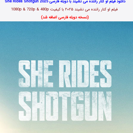
دانلود فیلم او کنار راننده می نشیند با دوبله فارسی She Rides Shotgun 2025
فیلم او کنار راننده می نشیند ۲۰۲۵ با کیفیت 1080p & 720p & 480p
(نسخه دوبله فارسی اضافه شد)