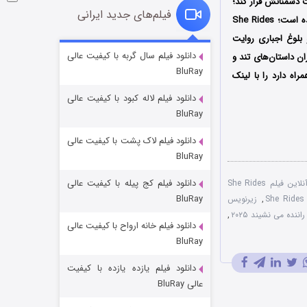
 دشمنانش فرار کند؛
فیلم‌های جدید ایرانی
فیلم او کنار راننده می نشیند، براساس رمانی به همین نام نوشته جردن هارپر در سال 2017، ساخته شده است؛ She Rides
و بلوغ اجباری روایت
شوگر فصل ۲
دانلود فیلم سال گربه با کیفیت عالی
ن داستان‌های تند و
BluRay
۷ (زیرنویس)
قسمت
منتشر شد
اه دارد را با ‌لینک
دانلود فیلم لاله کبود با کیفیت عالی
BluRay
دانلود فیلم لاک پشت با کیفیت عالی
BluRay
دانلود فیلم کج‌ پیله با کیفیت عالی
تماشای آنلاین فیلم She Rides
BluRay
,
زیرنویس
اننده می نشیند ۲۰۲۵
,
دانلود فیلم خانه ارواح با کیفیت عالی
خاندان اژدها فصل ۳
BluRay
۶ (زیرنویس)
قسمت
منتشر شد
دانلود فیلم یازده یازده با کیفیت
عالی BluRay