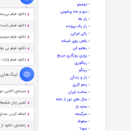
دومینو
دیو و ماه پیشونی
دانلود فیلم بی‌رحم lentless 2025
راز بقا
دانلود فیلم راست ust 2024
راز یک پرونده
رالی ایرانی
دانلود فیلم دومینیک que 2024
رقص روی شیشه
رهایم کن
دانلود فیلم بی نهایت te 2021
روزی روزگاری مریخ
دانلود فیلم وارث Varisu 2023
ریکاوری
رینگو
لینک‌های 
زار و زندگی
زخم کاری
سینمای آنلاین دو
ساخت ایران
سال های دور از خانه
تغییر زبان فیلم‌ها
سایه باز
سرگیجه
اضافه کردن صدای 
سقوط
راهنمای دانلود ا
سودا