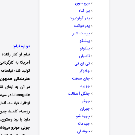
بوی خون
بی گناه
پدر گواردیولا
پدرخوانده
پوست شیر
پیشگو
درباره فیلم:
پیکولو
فیلم او کنار راننده
تاسیان
تی ان تی
تولید شد؛ فیلمنامه
جادوگر
جان سخت
هنرمندانی همچون
جزیره
در آن به ایفای نق
جنگل آسفالت
جوکر
ایتالیا، فرانسه، آل
جیران
روسیه، کلمبیا، چین
چهره شو
دارد را برد وستون
چیدمانه
جولی مونرو می‌باش
حرفه ای