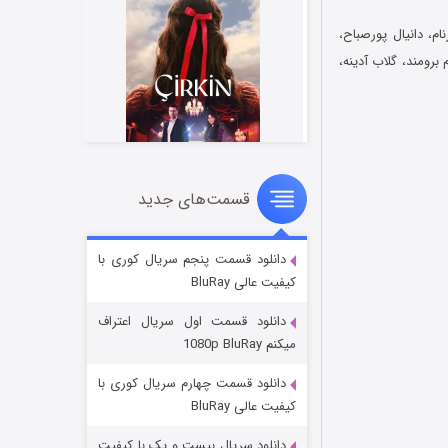
ام، دانیال پورصباح،
برومند، گلاب آدینه،
قسمت‌های جدید
سریال زشت
۲ (زیرنویس)
قسمت
منتشر شد
دانلود قسمت پنجم سریال کوری با
کیفیت عالی BluRay
دانلود قسمت اول سریال اعتراف
میکنم 1080p BluRay
دانلود قسمت چهارم سریال کوری با
کیفیت عالی BluRay
دانلود سریال بیست و یک با کیفیت