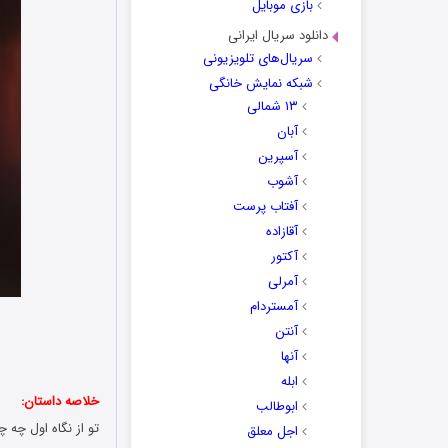
بازی موبایل
دانلود سریال ایرانی
سریال‌های تلویزیونی
شبکه نمایش خانگی
۱۳ شمالی
آبان
آسپرین
آشوب
آفتاب پرست
آقازاده
آکتور
آمرلی
آمستردام
آنتن
آنها
ابله
خلاصه داستان:
ابوطالب
تو از نگاه اول چه 
اجل معلق