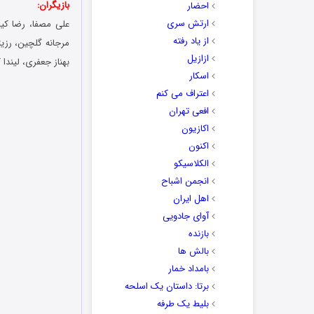
بازیگران:
احضار
ارتش سری
علی مصفا، رضا کیان
از یاد رفته
مرجانه گلچین، رزیت
ازازیل
بهناز جعفری، لیندا
اسکار
اعتراف می کنم
افعی تهران
اکازیون
اکنون
الکلاسیکو
انجمن اشباح
اهل ایران
آوای جادویی
بازنده
بالش ها
بامداد خمار
برتا: داستان یک اسلحه
بلیط یک‌‌ طرفه