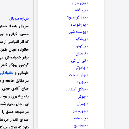
بوی خون
بی گناه
پدر گواردیولا
درباره سریال:
پدرخوانده
سریال بامداد خمار
پوست شیر
حسین کیانی و تهیه‌
پیشگو
که اثر اقتباسی از 
پیکولو
خانواده اعیان طهرا
تاسیان
برابر خانواده‌اش م
تی ان تی
گردون روزگار گاهی
جادوگر
طبقاتی و
خانوادگی
جان سخت
در مقابل جامعه و 
جزیره
میان آزادی فردی 
جنگل آسفالت
پایین‌شهری و روحیه
جوکر
جیران
این حال رحیم شخصیت
چهره شو
در نتیجه عشق را ب
چیدمانه
صدای اقتدار مردسا
حرفه ای
دارد که تلاش می‌کند