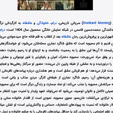
 (
Drunkard Morning
) سریالی تاریخی،
درام
،
خانوادگی
و
عاشقانه
به کارگردانی نر
کنندگی محمدحسین ‌قاسمی در شبکه نمایش خانگی محصول سال 1404 است؛
درام
مشهورترین و پرفروش‌ترین رمان
عاشقانه
بعد از انقلاب به قلم فتانه حاج سیدجوادی می‌
ن قدیم با نام محبوبه است که عاشق شاگرد نجاری محله‌شان می‌شود؛ او خواستگارهایش
ی‌ایستد تا آن‌ها این عشق را به رسمیت بشناسند و به ازدواج او با رحیم رضایت دهند
 بر وفق مراد نمی‌چرخد؛ محبوبه دخترک اعیان و رام‌ناپذیر با شور نوجوانی و عطش 
را درنوردیده و به عشقی از طبقه پایین دل می‌بندد؛ حضور او سرآغاز رهایی‌ها و فجا
سنت قرار می‌دهد؛ او هم قربانی عشق است و هم هشداری درباره پیامدهای نافرمانی 
و هزینه‌های آن؛ رحیم، شاگرد نجاری از طبقه‌ای کارگر، مردی جذاب و یاغی است 
‌ سرکشش محبوبه را جذب می‌کند؛ او نماد جسارت و زندگی دیگر است که برای محبوبه تا
ی ناکامل و ناتوان توصیف می‌شود که نمی‌تواند تعهد پایدار یا امنیت مورد انتظار مح
ه تراژدی می‌کشاند؛ خان‌عمو، عموی محبوبه، نمودی است از اقتدار خانواده‌ سنتی و 
لار خانواده که نسبت به پیوندهای نامتعارف، حساس و واکنش‌پذیر است؛ او نقش میانج
 نظم اجتماعی را بازسازی کند یا حداقل پیامدهای نافرمانی را به چشم خانواده و نسل جوا