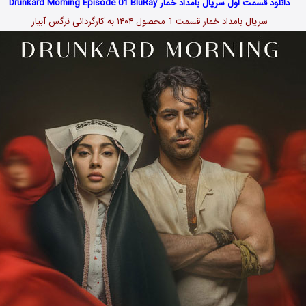
دانلود قسمت اول سریال بامداد خمار Drunkard Morning Episode 01 BluRay
سریال بامداد خمار قسمت 1 محصول ۱۴۰۴ به کارگردانی نرگس آبیار