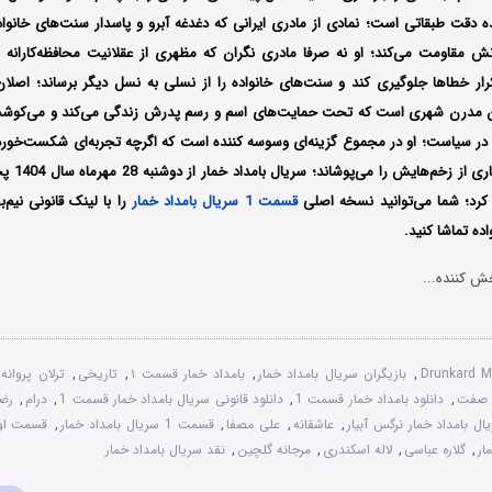
ده دقت طبقاتی است؛ نمادی از مادری ایرانی که دغدغه‌ آبرو و پاسدار سنت‌های خانواده
 مقاومت می‌کند؛ او نه صرفا مادری نگران که مظهری از عقلانیت محافظه‌کارانه 
کرار خطاها جلوگیری کند و سنت‌های خانواده را از نسلی به نسل دیگر برساند؛ اصلان
ان مدرن شهری است که تحت حمایت‌های اسم و رسم پدرش زندگی می‌کند و می‌کوشد را
ر سیاست؛ او در مجموع گزینه‌ای وسوسه‌ کننده‌ است که اگرچه تجربه‌ای شکست‌خورده د
آقازاده بودنش
کرد؛ شما می‌توانید نسخه اصلی
قسمت 1 سریال بامداد خمار
را با لینک قانونی نیم‌ب
واده تماشا کنید.
ش کننده...
Drunkard M
,
بازیگران سریال بامداد خمار
,
بامداد خمار قسمت ۱
,
تاریخی
,
ترلان پروانه
 صفت
,
دانلود بامداد خمار قسمت 1
,
دانلود قانونی سریال بامداد خمار قسمت 1
,
درام
,
رضا
ال بامداد خمار نرگس آبیار
,
عاشقانه
,
علی مصفا
,
قسمت 1 سریال بامداد خمار
,
قسمت اول
ار
,
گلاره عباسی
,
لاله اسکندری
,
مرجانه گلچین
,
نقد سریال بامداد خمار