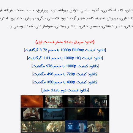
یان، لاله اسکندری، گلاره عباسی، ترلان پروانه، نوید پورفرج، حمید صفت، فرزانه فرن
ا غفاری، پریوش نظریه، کاظم هژیر آزاد، داوود فتحعلی بیگی، بهنوش بختیاری، احترام 
 کیانی، المیرا دهقانی، حسین کیانی، اردشیر رستمی، سولماز غنی، شیدا یوسفی و…
(دانلود سریال بامداد خمار قسمت اول)
[
دانلود کیفیت 1080p BluRay با حجم 3.72 گیگابایت
]
[
دانلود کیفیت 1080p HQ با حجم 1.31 گیگابایت
]
[
دانلود کیفیت 1080p با حجم 976 مگابایت
]
[
دانلود کیفیت 720p با حجم 496 مگابایت
]
[
دانلود کیفیت 480p با حجم 358 مگابایت
]
[
دانلود قسمت دوم بامداد خمار
]