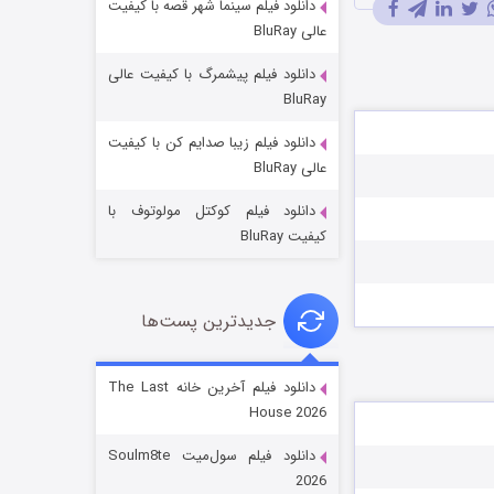
دانلود فیلم سینما شهر قصه با کیفیت
عالی BluRay
دانلود فیلم پیشمرگ با کیفیت عالی
BluRay
دانلود فیلم زیبا صدایم کن با کیفیت
جادوگری در مغولستان
عالی BluRay
۱۴ (زیرنویس)
قسمت
منتشر شد
دانلود فیلم کوکتل مولوتوف با
کیفیت BluRay
جدیدترین پست‌ها
دانلود فیلم آخرین خانه The Last
House 2026
باب اسفنجی فصل ۱۷
دانلود فیلم سول‌میت Soulm8te
۶ (زیرنویس)
قسمت
منتشر شد
2026