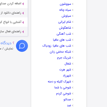
اضافه کردن صدای 
سووشون
سیاه چاله
راهنمای دانلود ا
سیاوش
شام ایرانی
آشنایی با انواع ک
شاهگوش
راهنمای فعال سازی کیفیت R
شب آهنگی
شب های مافیا
۲
دیدگاه 
شب های مافیا: زودیاک
نمایش / م
شبکه مخفی زنان
شریک جرم
شغال
شهر هرت
شهرزاد
شهرک کلیله و دمنه
شوخی با شما
شوخی کردم
صداتو
ضد