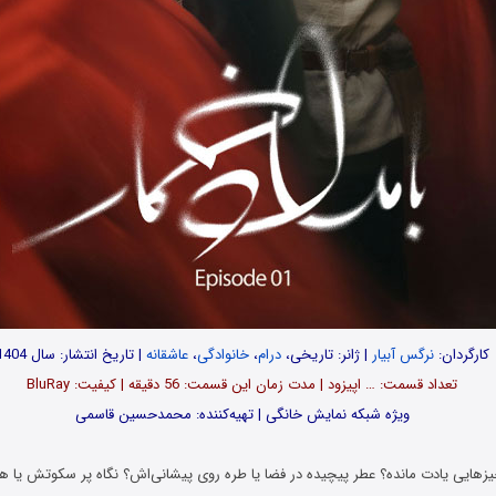
کارگردان:
نرگس آبیار
| ژانر: تاریخی،
درام
،
خانوادگی
،
عاشقانه
| تاریخ انتشار: سال 1404
تعداد قسمت‌: … اپیزود | مدت زمان این قسمت: 56 دقیقه | کیفیت: BluRay
ویژه شبکه نمایش خانگی | تهیه‌کننده: محمدحسین ‌قاسمی
چیزهایی یادت مانده؟ عطر پیچیده در فضا یا طره‌ روی پیشانی‌اش؟ نگاه پر سکوتش یا 