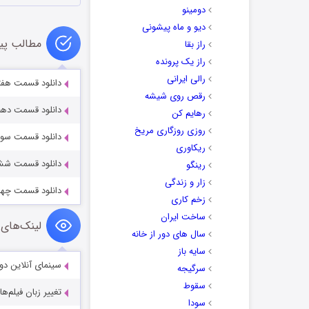
دومینو
دیو و ماه پیشونی
مطالب پی
راز بقا
راز یک پرونده
رالی ایرانی
دانلود قسمت هفتم س
رقص روی شیشه
دانلود قسمت دهم سر
رهایم کن
روزی روزگاری مریخ
دانلود قسمت سوم سر
ریکاوری
دانلود قسمت ششم سر
رینگو
زار و زندگی
دانلود قسمت چهارم 
زخم کاری
ساخت ایران
لینک‌های 
سال های دور از خانه
سایه باز
سینمای آنلاین دو
سرگیجه
سقوط
تغییر زبان فیلم‌ها
سودا