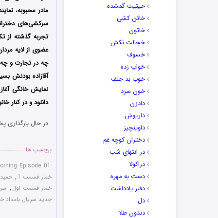
حیثیت گمشده
مادر محبوبه، نماین
خائن کشی
سرکشی‌های دخترانش
خاتون
تجربه‌ گذشته از ت
خجالت نکش
عضوی از لایه‌ مرد
خسوف
چه در تجارت و چه د
خواب زده
خوب بد جلف
نمایش خانگی آغاز 
خون سرد
دانلود و در کنار خان
دادزن
داریوش
در حال بارگذاری پخ
داوینچیز
دختران کوچه غم
برچسب ها
در انتهای شب
دراکولا
orning Episode 01
دست به مهره
خمار قسمت 1
,
حمید
دفتر یادداشت
خمار قسمت اول
,
سری
جدید سریال بامداد خم
دل
دندون طلا