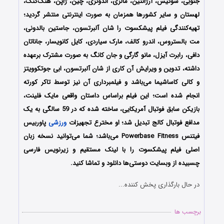
جنوبی، سوئیس، آرژانتین، مالزی، اندونزی، چین، ژاپن، هنگ‌کنگ،
لهستان و سایر کشورها همزمان به صورت اینترنتی منتشر گردید؛
تهیه‌کنندگی فیلم پیشکسوت را
شان آلبرتسون، جاستین بالدونی،
مت بالستروس، اندرو کالف، مارک سیاردی، کایل کانویسار، جاناتان
دافی، رابرت آیزل، مانو گارگی و جان کانگ
به صورت مشترک برعهده
داشته، تدوین و ویرایش آن کاری از شان آلبرتسون، ابی جوتکوویتز
و کالی کاساشیما می‌باشد و فیلمبرداری آن نیز توسط تاکر کورته
انجام شده است؛
این فیلم براساس داستان واقعی مایک فلینت،
بازیکن سابق فوتبال آمریکایی، ساخته شده که در 59 سالگی به یک
مدافع فوتبال
کالج تبدیل شد؛
او مخترع تجهیزات
ورزشی
پاوربیس
فیتنس Powerbase Fitness می‌باشد؛
شما می‌توانید نسخه زبان
اصلی فیلم پیشکسوت را با ‌لینک مستقیم و زیرنویس فارسی
چسبیده از وبسایت دوستی‌ها دانلود و تماشا کنید.
در حال بارگذاری پخش کننده...
برچسب ها