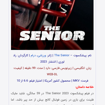
نام: پیشکسوت –
The Senior
| ژانر:
ورزشی
،
درام
| کارگردان: راد
لوری | انتشار: 2023
زبان: انگلیسی | زیرنویس فارسی: دارد | مدت: 99 دقیقه | کیفیت:
WEB-DL
فرمت: MKV | محصول کشور آمریکا | امتیاز فیلم: 6.6 از 10
خلاصه داستان:
در فیلم پیشکسوت The Senior 2023 در 59 سالگی، شاید مایک
فلینت برای بازی در زمین فوتبال کالج بیش از حد پیر باشد، اما