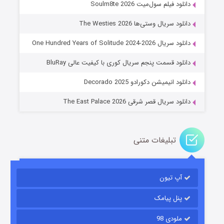
دانلود فیلم سول‌میت Soulm8te 2026
دانلود سریال وستی‌ها The Westies 2026
دانلود سریال One Hundred Years of Solitude 2024-2026
عملیات آپارتمان
دانلود قسمت پنجم سریال کوری با کیفیت عالی BluRay
۲ (زیرنویس)
قسمت
منتشر شد
دانلود انیمیشن دکورادو Decorado 2025
دانلود سریال قصر شرقی The East Palace 2026
تبلیغات متنی
آپ تیون
مردگان متحرک: شهر مرده ۳
۲ (زیرنویس)
قسمت
منتشر شد
پنل پیامک
ملودی 98