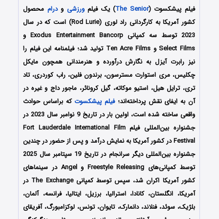
فیلم پیشکسوت (
The Senior
) یک فیلم
ورزشی
و
درام
محصول
کشور آمریکا به کارگردانی راد لوری (Rod Lurie) است که در سال
2023 توسط سه کمپانی Exodus Entertainment Bancorp و
Select Films و Ten Acre Films تولید شد؛ فیلمنامه این فیلم را
نیز رابرت آیزل به نگارش درآورده و هنرمندانی همچون مایکل
چکلیس، مری استوارت مسترسون، برندون فلین، راب کوردری، تاد
تری، ترایل هیل، استیو موکاته، گیل کرونائر، ماجور داج
و غیره در
آن به ایفای نقش پرداخته‌اند؛
فیلم پیشکسوت
که براساس حوادث
واقعی ساخته شده است، اولین بار در تاریخ 9 نوامبر سال 2023 در
جشنواره بین‌المللی فیلم Fort Lauderdale International Film
Festival در کشور آمریکا به نمایش درآمد و پس از حضور در چندین
جشنواره بین‎‌المللی دیگر سرانجام در تاریخ 19 سپتامبر سال 2025
توسط کمپانی‌های Freestyle Releasing و Angel در سینماهای
کشور آمریکا اکران شد، سپس توسط کمپانی The Exchange در
آمریکا، انگلستان، کانادا، استرالیا، برزیل، ایتالیا، فرانسه، آلمان،
بلژیک، سوئد، فنلاند، دانمارک، تایوان، تونس، لوکزامبورگ، آفریقای