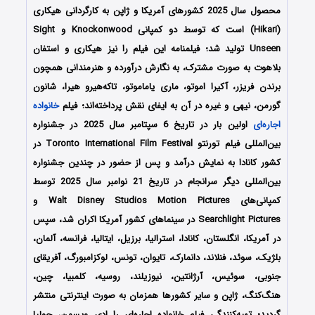
محصول سال 2025 کشورهای آمریکا و ژاپن به کارگردانی هیکاری
(Hikari) است که توسط دو کمپانی‌ Knockonwood و Sight
Unseen تولید شد؛ فیلمنامه این فیلم را نیز هیکاری و استفان
بلاهوت به صورت مشترک،
به نگارش درآورده و هنرمندانی همچون
برندن فریزر، آکیرا اموتو، ماری یاماموتو، تاکه‌هیرو هیرا، شانون
گورمن، نیهی
و غیره در آن به ایفای نقش پرداخته‌اند؛ فیلم
خانواده
اجاره‌ای
اولین بار در تاریخ 6 سپتامبر سال 2025
در جشنواره
بین‌المللی فیلم تورنتو Toronto International Film Festival در
کشور کانادا به نمایش درآمد و پس از حضور در چندین جشنواره
بین‌المللی دیگر سرانجام در تاریخ 21 نوامبر سال 2025 توسط
کمپانی‌های Walt Disney Studios Motion Pictures و
Searchlight Pictures در سینماهای کشور آمریکا اکران شد، سپس
در آمریکا، انگلستان، کانادا، استرالیا، برزیل، ایتالیا، فرانسه، آلمان،
بلژیک، سوئد، فنلاند، دانمارک، تایوان، تونس، لوکزامبورگ، آفریقای
جنوبی، سوئیس، آرژانتین، نیوزیلند، روسیه، کلمبیا، چین،
هنگ‌کنگ، ژاپن و سایر کشورها همزمان به صورت اینترنتی منتشر
گردید؛ تهیه‌کنندگی فیلم خانواده اجاره‌ای را
ادی ویسمن، جولیا