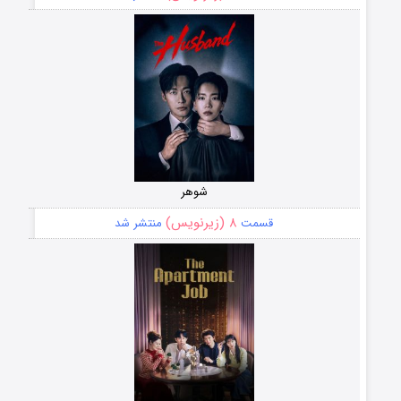
شوهر
۸ (زیرنویس)
قسمت
منتشر شد