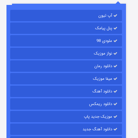
باب اسفنجی فصل ۱۷
آپ تیون
۶ (زیرنویس)
قسمت
منتشر شد
پنل پیامک
ملودی 98
نواز موزیک
دانلود رمان
میفا موزیک
رویایی برای تو
دانلود آهنگ
۱۵ (دوبله)
قسمت
منتشر شد
دانلود ریمکس
موزیک جدید پاپ
دانلود آهنگ جدید