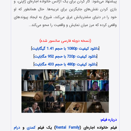
پیشنهاد می‌شود: کار کردن برای یک آژانس خانواده اجاره‌ای ژاپنی، و
بازی کردن نقش‌های جایگزین برای غریبه‌ها. حال همانطور که او
خود را در دنیای مشتریانش غرق می‌کند، شروع به ایجاد پیوندهای
واقعی کرده که مرز میان نمایش و واقعیت را محو می‌کند…
(نسخه دوبله فارسی سانسور شده)
[
دانلود کیفیت 1080p با حجم 1.41 گیگابایت
]
[
دانلود کیفیت 720p با حجم 952 مگابایت
]
[
دانلود کیفیت 480p با حجم 433 مگابایت
]
درباره فیلم:
فیلم خانواده اجاره‌ای (
Rental Family
) یک فیلم
کمدی
و
درام