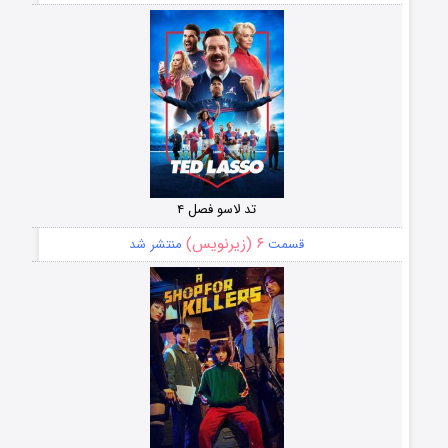
تد لاسو فصل ۴
۶ (زیرنویس)
قسمت
منتشر شد