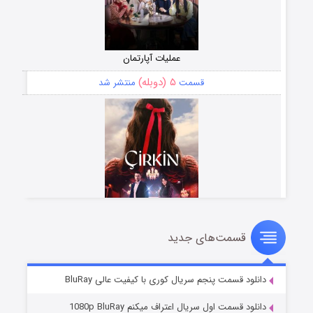
عملیات آپارتمان
۵ (دوبله)
قسمت
منتشر شد
قسمت‌های جدید
سریال زشت
۲ (زیرنویس)
قسمت
منتشر شد
دانلود قسمت پنجم سریال کوری با کیفیت عالی BluRay
دانلود قسمت اول سریال اعتراف میکنم 1080p BluRay