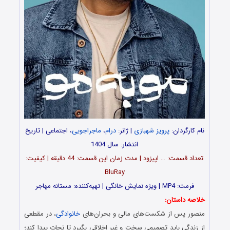
نام کارگردان:
پرویز شهبازی
| ژانر:
درام
،
ماجراجویی
، اجتماعی | تاریخ
انتشار: سال 1404
تعداد قسمت‌: … اپیزود | مدت زمان این قسمت: 44 دقیقه | کیفیت:
BluRay
فرمت: MP4 | ویژه نمایش خانگی | تهیه‌کننده: مستانه مهاجر
خلاصه داستان:
منصور پس از شکست‌های مالی و بحران‌های
خانوادگی
، در مقطعی
از زندگی باید تصمیمی سخت و غیر اخلاقی بگیرد تا نجات پیدا کند؛