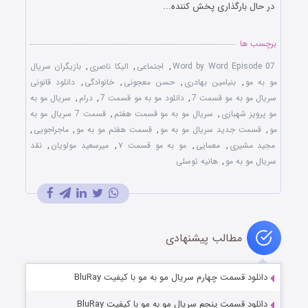
در حال بارگذاری پخش کننده...
برچسب ها
Word by Word Episode 07
,
اجتماعی
,
الیکا ناصری
,
بازیگران سریال
مو به مو
,
بنیامین بهادری
,
حسن معجونی
,
خانوادگی
,
دانلود قانونی
سریال مو به مو قسمت 7
,
دانلود مو به مو قسمت 7
,
درام
,
سریال مو به
مو پرویز شهبازی
,
سریال مو به مو قسمت هفتم
,
قسمت 7 سریال مو به
مو
,
قسمت جدید سریال مو به مو
,
قسمت هفتم مو به مو
,
ماجراجویی
,
مجید مشیری
,
معمایی
,
مو به مو قسمت ۷
,
میرسعید مولویان
,
نقد
سریال مو به مو
,
هانیه توسلی
مطالب پیشنهادی
دانلود قسمت چهارم سریال مو به مو با کیفیت BluRay
دانلود قسمت پنجم سریال مو به مو با کیفیت BluRay