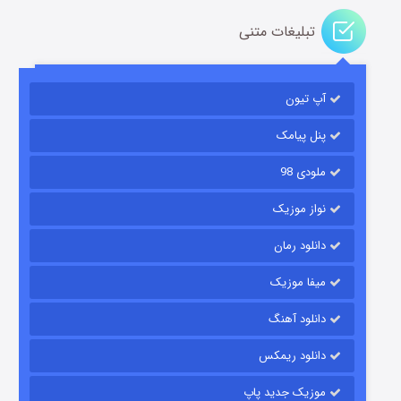
تبلیغات متنی
باب اسفنجی فصل ۱۷
آپ تیون
۶ (زیرنویس)
قسمت
منتشر شد
پنل پیامک
ملودی 98
نواز موزیک
دانلود رمان
میفا موزیک
رویایی برای تو
دانلود آهنگ
۱۵ (دوبله)
قسمت
منتشر شد
دانلود ریمکس
موزیک جدید پاپ