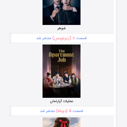
شوهر
۸ (زیرنویس)
قسمت
منتشر شد
عملیات آپارتمان
۵ (دوبله)
قسمت
منتشر شد