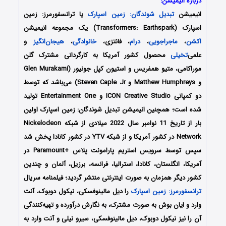
درباره انیمیشن:
انیمیشن
تبدیل شوندگان: زمین اسپارک
یا ترانسفورمرز: زمین
اسپارک
(Transformers: Earthspark) یک مجموعه انیمیشن
اکشن
،
ماجراجویی
،
درام
، فانتزی،
خانوادگی
،
هیجان‌انگیز
و
علمی‌
تخیلی
محصول کشور آمریکا به کارگردانی مشترک گلن
موراکامی، متیو همفریس و استیون کپل جونیور (Glen Murakami
و Matthew Humphreys و Steven Caple Jr) می‌باشد که توسط
دو کمپانی ICON Creative Studio و Entertainment One تولید
شده است؛ همچنین انیمیشن تبدیل شوندگان: زمین اسپارک اولین
بار از تاریخ 11 نوامبر سال 2022 میلادی از شبکه Nickelodeon
Network در کشور آمریکا و از شبکه YTV در کشور کانادا پخش شد
سپس توسط سرویس استریم پارامونت پلاس +Paramount در
آمریکا، انگلستان، کانادا، استرالیا، فرانسه، برزیل، آلمان و چندین
کشور دیگر همزمان به صورت اینترنتی منتشر گردید؛ فیلمنامه سریال
ترانسفورمرز: زمین اسپارک
را دیل مالینوفسکی، نیکول دوبوک، آنت
وارد و ایان بوش به صورت مشترک، به نگارش درآورده و تهیه‌کنندگی
آن را نیز نیکول دوبوک، دیل مالینوفسکی، سیرو نیلی و آنت وارد به