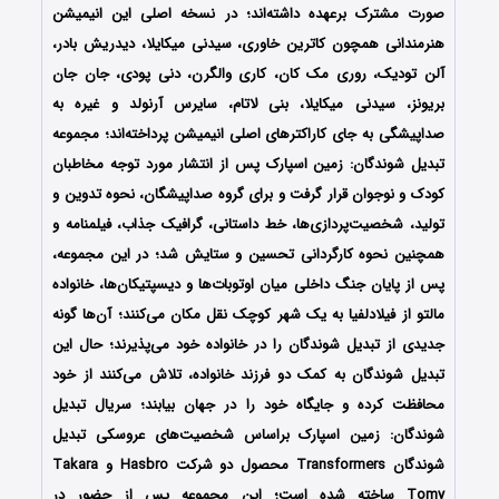
صورت مشترک برعهده داشته‌‌اند؛ در نسخه اصلی این انیمیشن
هنرمندانی همچون کاترین خاوری، سیدنی میکایلا، دیدریش بادر،
آلن تودیک، روری مک کان، کاری والگرن، دنی پودی، جان جان
بریونز، سیدنی میکایلا، بنی لاتام، سایرس آرنولد و غیره به
صداپیشگی به جای کاراکترهای اصلی انیمیشن پرداخته‌اند؛ مجموعه
تبدیل شوندگان: زمین اسپارک پس از انتشار مورد توجه مخاطبان
کودک و نوجوان قرار گرفت و برای گروه صداپیشگان، نحوه تدوین و
تولید، شخصیت‌پردازی‌ها، خط داستانی، گرافیک جذاب، فیلمنامه و
همچنین نحوه کارگردانی تحسین و ستایش شد؛ در این مجموعه،
پس از پایان جنگ داخلی میان اوتوبات‌ها و دیسپتیکان‌ها، خانواده
مالتو از فیلادلفیا به یک شهر کوچک نقل مکان می‌کنند؛ آن‌ها گونه
جدیدی از تبدیل شوندگان را در خانواده خود می‌پذیرند؛ حال این
تبدیل شوندگان به کمک دو فرزند خانواده، تلاش می‌کنند از خود
محافظت کرده و جایگاه خود را در جهان بیابند؛ سریال تبدیل
شوندگان: زمین اسپارک براساس شخصیت‌های عروسکی تبدیل
شوندگان Transformers محصول دو شرکت Hasbro و Takara
Tomy ساخته شده است؛ این مجموعه پس از حضور در