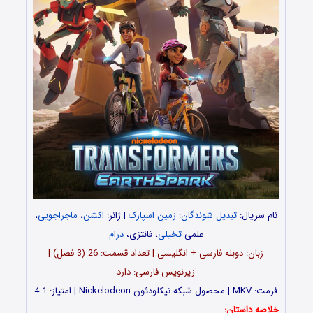
نام سریال:
تبدیل شوندگان: زمین اسپارک
| ژانر:
اکشن
،
ماجراجویی
،
علمی
تخیلی
، فانتزی،
درام
زبان: دوبله فارسی + انگلیسی | تعداد قسمت‌‌‌: 26 (3 فصل) |
زیرنویس فارسی: دارد
فرمت: MKV | محصول شبکه نیکلودئون Nickelodeon | امتیاز: 4.1
خلاصه داستان: