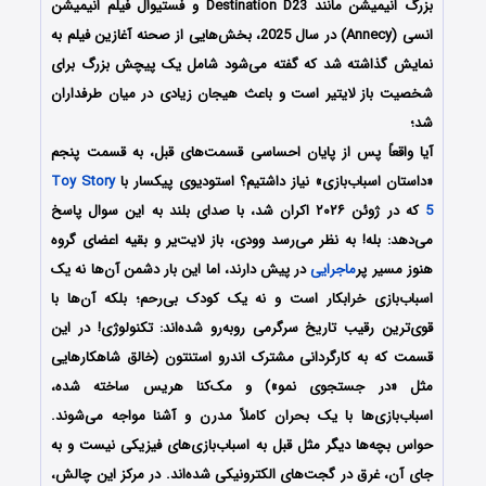
بزرگ انیمیشن مانند Destination D23 و فستیوال فیلم انیمیشن
انسی (Annecy) در سال 2025، بخش‌هایی از صحنه آغازین فیلم به
نمایش گذاشته شد که گفته می‌شود شامل یک پیچش بزرگ برای
شخصیت باز لایتیر است و باعث هیجان زیادی در میان طرفداران
شد؛
آیا واقعاً پس از پایان احساسی قسمت‌های قبل، به قسمت پنجم
«داستان اسباب‌بازی» نیاز داشتیم؟ استودیوی پیکسار با
Toy Story
5
که در ژوئن ۲۰۲۶ اکران شد، با صدای بلند به این سوال پاسخ
می‌دهد: بله! به نظر می‌رسد وودی، باز لایت‌یر و بقیه اعضای گروه
هنوز مسیر پر
ماجرایی
در پیش دارند، اما این بار دشمن آن‌ها نه یک
اسباب‌بازی خرابکار است و نه یک کودک بی‌رحم؛ بلکه آن‌ها با
قوی‌ترین رقیب تاریخ سرگرمی روبه‌رو شده‌اند: تکنولوژی! در این
قسمت که به کارگردانی مشترک اندرو استنتون (خالق شاهکارهایی
مثل «در جستجوی نمو») و مک‌کنا هریس ساخته شده،
اسباب‌بازی‌ها با یک بحران کاملاً مدرن و آشنا مواجه می‌شوند.
حواس بچه‌ها دیگر مثل قبل به اسباب‌بازی‌های فیزیکی نیست و به
جای آن، غرق در گجت‌های الکترونیکی شده‌اند. در مرکز این چالش،