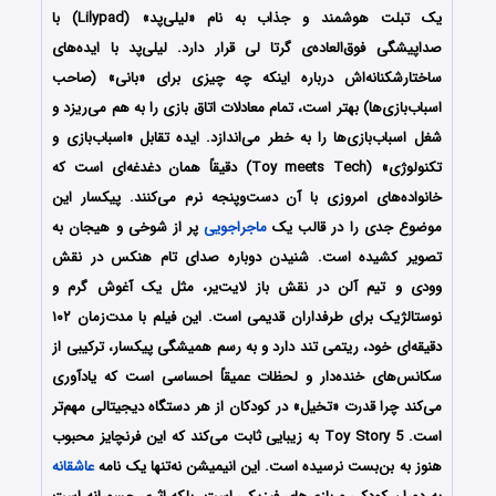
یک تبلت هوشمند و جذاب به نام «لیلی‌پد» (Lilypad) با
صداپیشگی فوق‌العاده‌ی گرتا لی قرار دارد. لیلی‌پد با ایده‌های
ساختارشکنانه‌اش درباره اینکه چه چیزی برای «بانی» (صاحب
اسباب‌بازی‌ها) بهتر است، تمام معادلات اتاق بازی را به هم می‌ریزد و
شغل اسباب‌بازی‌ها را به خطر می‌اندازد. ایده تقابل «اسباب‌بازی و
تکنولوژی» (Toy meets Tech) دقیقاً همان دغدغه‌ای است که
خانواده‌های امروزی با آن دست‌وپنجه نرم می‌کنند. پیکسار این
موضوع جدی را در قالب یک
ماجراجویی
پر از شوخی و هیجان به
تصویر کشیده است. شنیدن دوباره صدای تام هنکس در نقش
وودی و تیم آلن در نقش باز لایت‌یر، مثل یک آغوش گرم و
نوستالژیک برای طرفداران قدیمی است. این فیلم با مدت‌زمان ۱۰۲
دقیقه‌ای خود، ریتمی تند دارد و به رسم همیشگی پیکسار، ترکیبی از
سکانس‌های خنده‌دار و لحظات عمیقاً احساسی است که یادآوری
می‌کند چرا قدرت «تخیل» در کودکان از هر دستگاه دیجیتالی مهم‌تر
است. Toy Story 5 به زیبایی ثابت می‌کند که این فرنچایز محبوب
هنوز به بن‌بست نرسیده است. این انیمیشن نه‌تنها یک نامه
عاشقانه