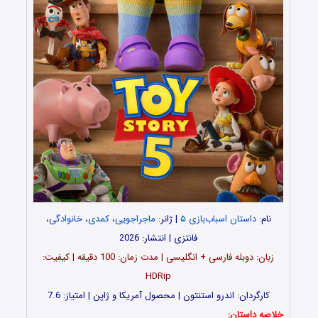
نام:
داستان اسباب‌بازی ۵
| ژانر:
ماجراجویی
،
کمدی
،
خانوادگی
،
فانتزی | انتشار: 2026
زبان: دوبله فارسی + انگلیسی | مدت زمان: 100 دقیقه | کیفیت:
HDRip
کارگردان: اندرو استنتون | محصول آمریکا و ژاپن | امتیاز: 7.6
خلاصه داستان: