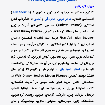
درباره انیمیشن:
کارتون داستان اسباب‌بازی ۵ یا توی استوری ۵
(
Toy Story 5
)
انیمیشنی فانتزی،
ماجراجویی
،
خانوادگی
و
کمدی
به کارگردانی اندرو
استنتون (Andrew Stanton) محصول کشورهای آمریکا و ژاپن
است که در سال 2026 توسط دو کمپانی‌ Walt Disney Pictures و
Pixar Animation Studios تولید شد؛ فیلمنامه انیمیشن داستان
اسباب‌بازی 5 را نیز اندرو استنتون به نگارش درآورده‌‌‌‌‌‌ و در نسخه
اصلی این انیمیشن هنرمندانی همچون تام هنکس، تیم آلن، جون
کیوسک، تونی هیل، ارنی هادسون، کونان اوبراین، آنا فاریس، گرتا
جی‌هان لی، ملیسا ویاسنیر و غیره در آن به صداپیشگی پرداخته‌‌اند؛
انیمیشن
داستان اسباب‌بازی 5
اولین بار در تاریخ 19 ژوئن سال
2026 توسط کمپانی Walt Disney Studios Motion Pictures در
سینماهای کشور آمریکا اکران شد، سپس در آمریکا، انگلستان،
کانادا، استرالیا، برزیل، اسپانیا، فرانسه، نروژ، سوئد، ایتالیا، آلمان،
پرتغال، بلژیک، چین، مکزیک، آفریقای جنوبی، روسیه، کره‌جنوبی،
هنگ‎‌کنگ، ژاپن، مجارستان، اسلواکی، مالزی، لوکزامبورگ و سایر