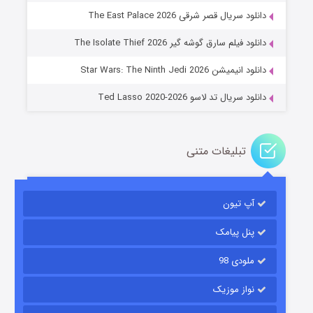
دانلود سریال قصر شرقی The East Palace 2026
جادوگری در مغولستان
دانلود فیلم سارق گوشه گیر The Isolate Thief 2026
۱۴ (زیرنویس)
قسمت
منتشر شد
دانلود انیمیشن Star Wars: The Ninth Jedi 2026
دانلود سریال تد لاسو Ted Lasso 2020-2026
تبلیغات متنی
آپ تیون
باب اسفنجی فصل ۱۷
۶ (زیرنویس)
قسمت
منتشر شد
پنل پیامک
ملودی 98
نواز موزیک