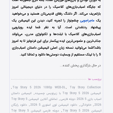
به دوران کودکی و بازی‌های فیزیکی است، بلکه اثری جسورانه است
که جایگاه اسباب‌بازی‌های کلاسیک را در دنیای دیجیتالی امروز
بازتعریف می‌کند. اگر دلتنگ رفقای قدیمی‌تان هستید و می‌خواهید
یک
ماجراجویی
چشم‌نواز را تجربه کنید، دیدن این انیمیشن یک
پیشنهاد رد‌نشدنی است. آیا به نظر شما ایده رویارویی
اسباب‌بازی‌های کلاسیک با تبلت‌ها و تکنولوژی مدرن، می‌تواند
جذاب‌ترین و ملموس‌ترین ایده پیکسار برای این فرنچایز تا به امروز
باشد؟شما می‌توانید نسخه زبان اصلی انیمیشن داستان اسباب‌بازی
5 را با لینک مستقیم از وبسایت دوستی‌ها دانلود و تماشا کنید.
در حال بارگذاری پخش کننده...
برچسب ها
,
Toy Story 5 2026 1080p WEB-DL
,
Toy Story Collection
انیمیشن Toy Story 5 2026 با زیرنویس چسبیده
,
انیمیشن داستان
اسباب‌ بازی 5 2026 دوبله فارسی
,
تماشای آنلاین انیمیشن Toy Story 5
2026
,
خانوادگی
,
دانلود انیمیشن توی استوری 5 2026
,
دانلود رایگان
انیمیشن Toy Story 5 2026
,
دوبله فارسی انیمیشن Toy Story 5